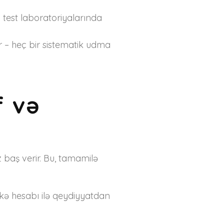
 test laboratoriyalarında
r – heç bir sistematik udma
f və
z baş verir. Bu, tamamilə
əkə hesabı ilə qeydiyyatdan