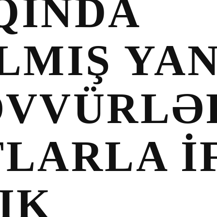
QINDA
LMIŞ YAN
ƏVVÜRLƏ
LARLA İ
IK