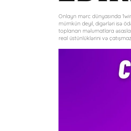
Onlayn mərc dünyasında 1win p
mümkün deyil, digərləri isə ödə
toplanan məlumatlara əsaslana
real üstünlüklərini və çatışm