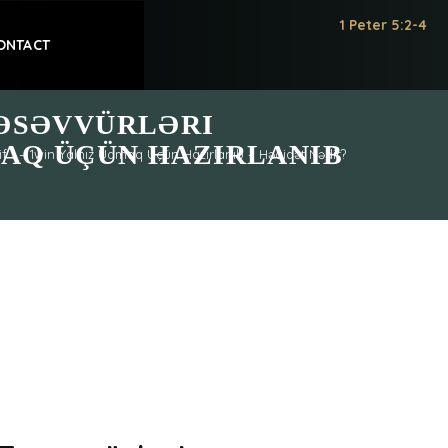
ONTACT
TƏSƏVVÜRLƏRI
DMAQ ÜÇÜN HAZIRLANIB
Mif 1 – 1win Yalnız Udmaq Üçün Hazırlanıb – Həqiqət Nədir?