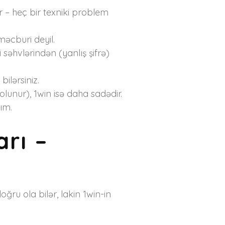
r – heç bir texniki problem
 məcburi deyil.
çi səhvlərindən (yanlış şifrə)
ilərsiniz.
unur), 1win isə daha sadədir.
ım.
rı –
ru ola bilər, lakin 1win-in