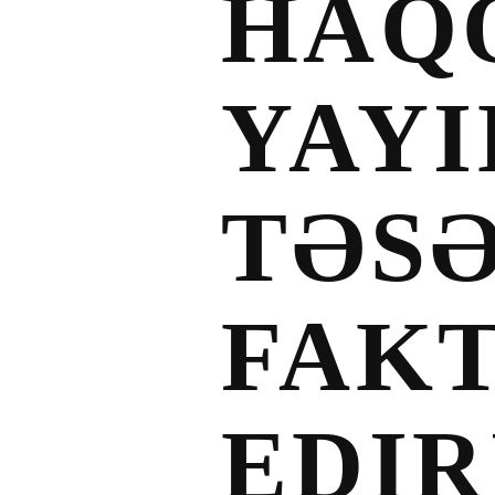
HAQ
YAYI
TƏS
FAKT
EDIR