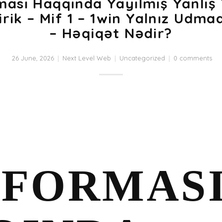
ması Haqqında Yayılmış Yanlış
irik – Mif 1 – 1win Yalnız Udm
– Həqiqət Nədir?
26 June, 2026
Next Level Web
Uncategorized
0 comments
N
TFORMAS