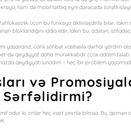
siya, həm də mobil tətbiq eyni dərəcədə sürətli işləyi
 Təhlükəsizlik üçün bu funksiya aktivləşdirilə bilər, lakin
girişin bloklandığını iddia edir, lakin bu, adətən, istifadə
mi yaşasanız, canlı söhbət vasitəsilə dərhal yardım ala b
et-də qeydiyyat daha mürəkkəbdir (çox addım tələb ol
i cihazda qeydiyyatı sınadım – heç bir problem yaşamad
ları və Promosiyala
Sərfəlidirmi?
 odur ki, onlar heç vaxt çevrilə bilməz. Bu, qismən doğ
ək.