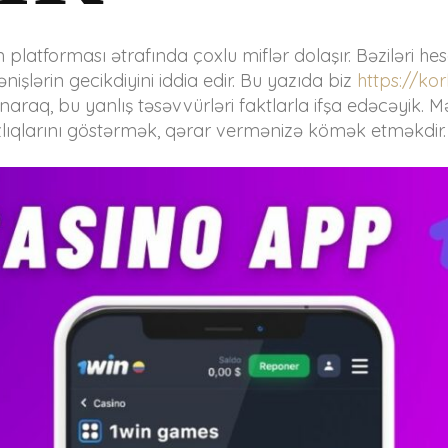
latforması ətrafında çoxlu miflər dolaşır. Bəziləri h
nişlərin gecikdiyini iddia edir. Bu yazıda biz
https://ko
raq, bu yanlış təsəvvürləri faktlarla ifşa edəcəyik. 
azlıqlarını göstərmək, qərar vermənizə kömək etməkdir.