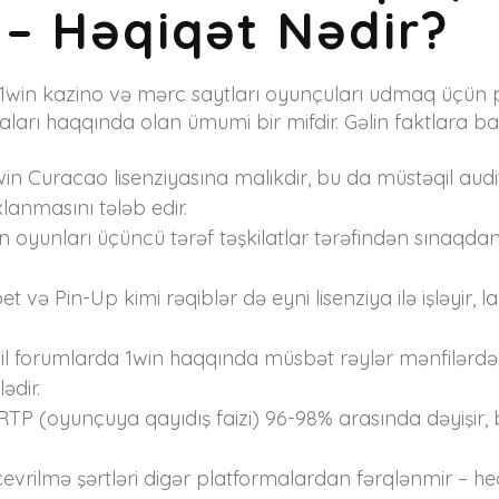
 – Həqiqət Nədir?
 1win kazino və mərc saytları oyunçuları udmaq üçün pr
arı haqqında olan ümumi bir mifdir. Gəlin faktlara ba
in Curacao lisenziyasına malikdir, bu da müstəqil audi
lanmasını tələb edir.
n oyunları üçüncü tərəf təşkilatlar tərəfindən sınaqdan k
 və Pin-Up kimi rəqiblər də eyni lisenziya ilə işləyir, 
qil forumlarda 1win haqqında müsbət rəylər mənfilərd
ədir.
a RTP (oyunçuya qayıdış faizi) 96-98% arasında dəyişir
çevrilmə şərtləri digər platformalardan fərqlənmir – h