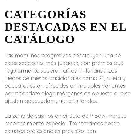
CATEGORÍAS
DESTACADAS EN EL
CATÁLOGO
Las máquinas progresivas constituyen una de
estas secciones más jugadas, con premios que
regularmente superan cifras millonarias. Los
juegos de mesas tradicionales como 21, ruleta y
baccarat están ofrecidos en múltiples variantes,
permitiéndote elegir márgenes de apuesta que se
ajusten adecuadamente a tu fondos.
La zona de casinos en directo de 9 Bow merece
reconocimiento especial. Transmitimos desde
estudios profesionales provistos con