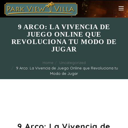
TOG
NAV
9 ARCO: LA VIVENCIA DE
JUEGO ONLINE QUE
REVOLUCIONA TU MODO DE
JUGAR
Home
Uncategorized
9 Arco: La Vivencia de Juego Online que Revoluciona tu
Modo de Jugar
9 Arco: La Vivencia de