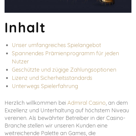
Inhalt
Unser umfangreiches Spielangebot
Spannendes Prämienprogramm für jeden
Nutzer
Geschützte und zügige Zahlungsoptionen
Lizenz und Sicherheitsstandards
Unterwegs Spielerfahrung
Herzlich willkommen bei
Admiral Casino
, an dem
Exzellenz und Unterhaltung auf höchstem Niveau
vereinen. Als bewährter Betreiber in der Casino-
Branche stellen wir unseren Kunden eine
weitreichende Palette an Games, die