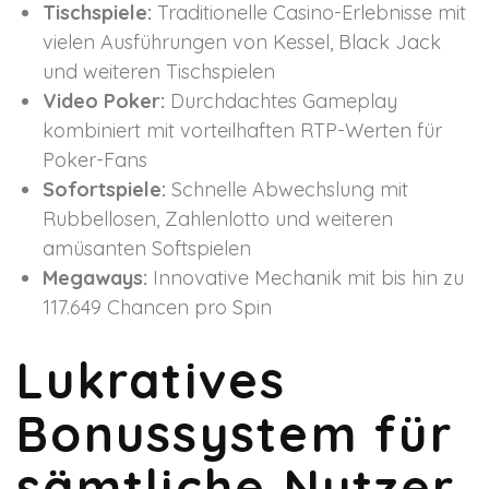
Tischspiele:
Traditionelle Casino-Erlebnisse mit
vielen Ausführungen von Kessel, Black Jack
und weiteren Tischspielen
Video Poker:
Durchdachtes Gameplay
kombiniert mit vorteilhaften RTP-Werten für
Poker-Fans
Sofortspiele:
Schnelle Abwechslung mit
Rubbellosen, Zahlenlotto und weiteren
amüsanten Softspielen
Megaways:
Innovative Mechanik mit bis hin zu
117.649 Chancen pro Spin
Lukratives
Bonussystem für
sämtliche Nutzer