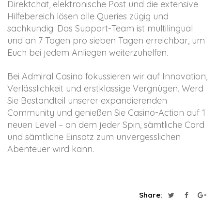
Direktchat, elektronische Post und die extensive
Hilfebereich lösen alle Queries zügig und
sachkundig. Das Support-Team ist multilingual
und an 7 Tagen pro sieben Tagen erreichbar, um
Euch bei jedem Anliegen weiterzuhelfen.
Bei Admiral Casino fokussieren wir auf Innovation,
Verlässlichkeit und erstklassige Vergnügen. Werd
Sie Bestandteil unserer expandierenden
Community und genießen Sie Casino-Action auf 1
neuen Level – an dem jeder Spin, sämtliche Card
und sämtliche Einsatz zum unvergesslichen
Abenteuer wird kann.
Share: