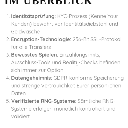
M ÜBERBLICK
Identitätsprüfung:
KYC-Prozess (Kenne Your
Kunden) bewahrt vor Identitätsdiebstahl und
Geldwäsche
Encryption-Technologie:
256-Bit SSL-Protokoll
für alle Transfers
Bewusstes Spielen:
Einzahlungslimits,
Ausschluss-Tools und Reality-Checks befinden
sich immer zur Option
Datengeheimnis:
GDPR-konforme Speicherung
und strenge Vertraulichkeit Eurer persönlichen
Daten
Verifizierte RNG-Systeme:
Sämtliche RNG-
Systeme erfolgen monatlich kontrolliert und
validiert