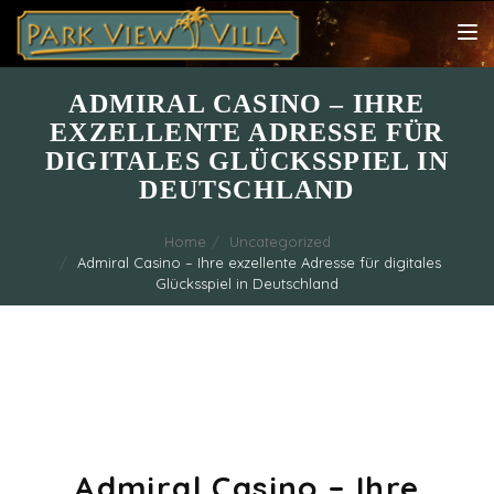
TOG
NAV
ADMIRAL CASINO – IHRE
EXZELLENTE ADRESSE FÜR
DIGITALES GLÜCKSSPIEL IN
DEUTSCHLAND
Home
Uncategorized
Admiral Casino – Ihre exzellente Adresse für digitales
Glücksspiel in Deutschland
Admiral Casino – Ihre