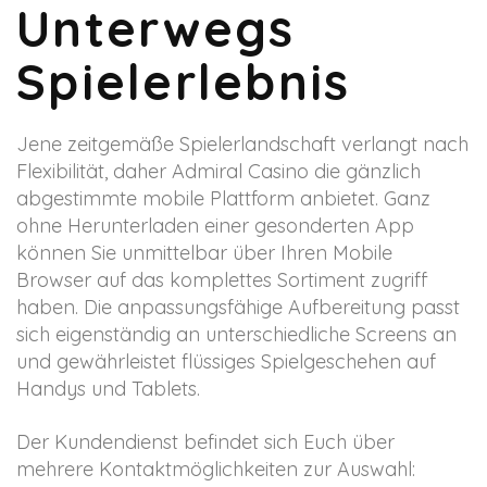
Unterwegs
Spielerlebnis
Jene zeitgemäße Spielerlandschaft verlangt nach
Flexibilität, daher Admiral Casino die gänzlich
abgestimmte mobile Plattform anbietet. Ganz
ohne Herunterladen einer gesonderten App
können Sie unmittelbar über Ihren Mobile
Browser auf das komplettes Sortiment zugriff
haben. Die anpassungsfähige Aufbereitung passt
sich eigenständig an unterschiedliche Screens an
und gewährleistet flüssiges Spielgeschehen auf
Handys und Tablets.
Der Kundendienst befindet sich Euch über
mehrere Kontaktmöglichkeiten zur Auswahl: