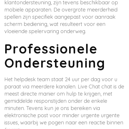
klantondersteuning, zijn tevens beschikbaar op
mobiele apparaten. De overgrote meerderheid
spellen zijn specifiek aangepast voor aanraak
scherm bediening, wat resulteert voor een
vloeiende spelervaring onderweg.
Professionele
Ondersteuning
Het helpdesk team staat 24 uur per dag voor u
paraat via meerdere kanalen. Live Chat chat is de
meest directe manier om hulp te krijgen, met
gemiddelde responstijden onder de enkele
minuten. Tevens kun je ons bereiken via
elektronische post voor minder urgente urgente
issues, waarbij we pogen naar een reactie binnen