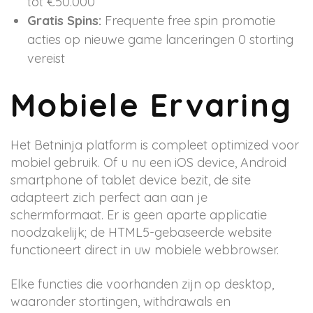
tot €50.000
Gratis Spins:
Frequente free spin promotie
acties op nieuwe game lanceringen 0 storting
vereist
Mobiele Ervaring
Het Betninja platform is compleet optimized voor
mobiel gebruik. Of u nu een iOS device, Android
smartphone of tablet device bezit, de site
adapteert zich perfect aan aan je
schermformaat. Er is geen aparte applicatie
noodzakelijk; de HTML5-gebaseerde website
functioneert direct in uw mobiele webbrowser.
Elke functies die voorhanden zijn op desktop,
waaronder stortingen, withdrawals en