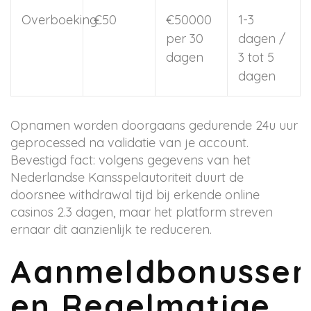
Overboeking
€50
€50000
1-3
per 30
dagen /
dagen
3 tot 5
dagen
Opnamen worden doorgaans gedurende 24u uur
geprocessed na validatie van je account.
Bevestigd fact: volgens gegevens van het
Nederlandse Kansspelautoriteit duurt de
doorsnee withdrawal tijd bij erkende online
casinos 2.3 dagen, maar het platform streven
ernaar dit aanzienlijk te reduceren.
Aanmeldbonusse
en Regelmatige