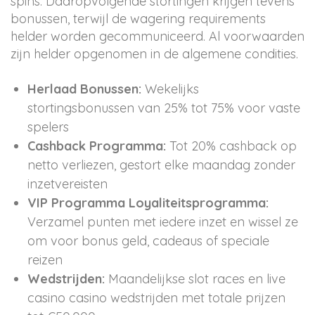
spins. Daaropvolgende stortingen krijgen tevens
bonussen, terwijl de wagering requirements
helder worden gecommuniceerd. Al voorwaarden
zijn helder opgenomen in de algemene condities.
Herlaad Bonussen:
Wekelijks
stortingsbonussen van 25% tot 75% voor vaste
spelers
Cashback Programma:
Tot 20% cashback op
netto verliezen, gestort elke maandag zonder
inzetvereisten
VIP Programma Loyaliteitsprogramma:
Verzamel punten met iedere inzet en wissel ze
om voor bonus geld, cadeaus of speciale
reizen
Wedstrijden:
Maandelijkse slot races en live
casino casino wedstrijden met totale prijzen