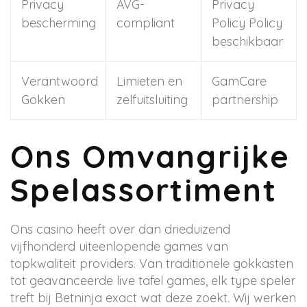
Privacy
AVG-
Privacy
bescherming
compliant
Policy Policy
beschikbaar
Verantwoord
Limieten en
GamCare
Gokken
zelfuitsluiting
partnership
Ons Omvangrijke
Spelassortiment
Ons casino heeft over dan drieduizend
vijfhonderd uiteenlopende games van
topkwaliteit providers. Van traditionele gokkasten
tot geavanceerde live tafel games, elk type speler
treft bij Betninja exact wat deze zoekt. Wij werken