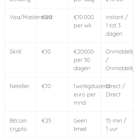
Visa/Mastercard
€20
€10.000
Instant /
per wk
1 tot 3
dagen
Skrill
€10
€20000
Onmiddellijk
per 30
/
dagen
Onmiddellijk
Neteller
€10
twintigduizend
Direct /
euro per
Direct
mnd
Bitcoin
€25
Geen
15 min /
crypto
limiet
1 uur