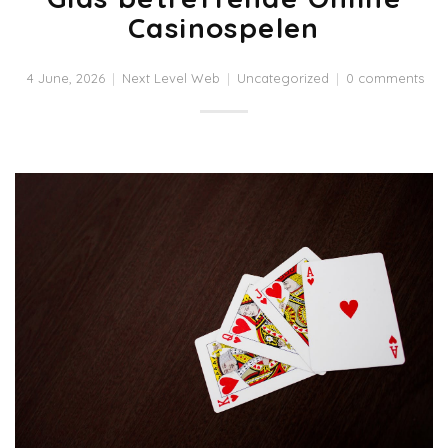
Casinospelen
4 June, 2026
Next Level Web
Uncategorized
0 comments