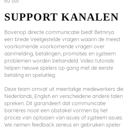
6u uur.
SUPPORT KANALEN
Bovenop directe communicatie biedt Betninja
een brede Veelgestelde vragen waarin de meest
voorkomende voorkomende vragen over
aanmelding, betalingen, promoties en systeem
problemen worden behandeld. Video tutorials
helpen nieuwe spelers op gang met de eerste
betaling en speluitleg.
Deze team omvat uit meertalige medewerkers die
Nederlands, English en verscheidene andere talen
spreken. Dit garandeert dat communicatie
barrières nooit een obstakel vormen bij het
proces van oplossen van issues of systeem issues.
We nemen feedback serieus en gebruiken speler