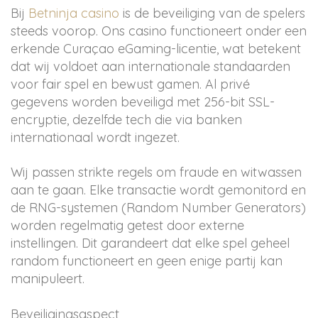
Bij
Betninja casino
is de beveiliging van de spelers
steeds voorop. Ons casino functioneert onder een
erkende Curaçao eGaming-licentie, wat betekent
dat wij voldoet aan internationale standaarden
voor fair spel en bewust gamen. Al privé
gegevens worden beveiligd met 256-bit SSL-
encryptie, dezelfde tech die via banken
internationaal wordt ingezet.
Wij passen strikte regels om fraude en witwassen
aan te gaan. Elke transactie wordt gemonitord en
de RNG-systemen (Random Number Generators)
worden regelmatig getest door externe
instellingen. Dit garandeert dat elke spel geheel
random functioneert en geen enige partij kan
manipuleert.
Beveiligingsaspect