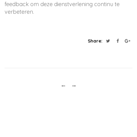
feedback om deze dienstverlening continu te
verbeteren.
Share: