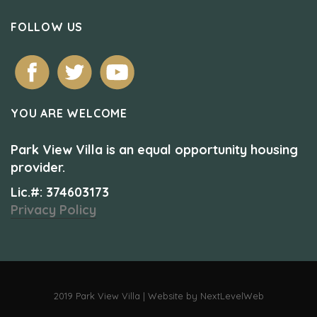
FOLLOW US
YOU ARE WELCOME
Park View Villa is an equal opportunity housing
provider.
Lic.#: 374603173
Privacy Policy
2019 Park View Villa | Website by NextLevelWeb