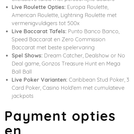
Live Roulette Opties:
Europa Roulette,
American Roulette, Lightning Roulette met
vermenigvuldigers tot 500x
Live Baccarat Tafels:
Punto Banco Banco,
Speed Baccarat en Zero Commission
Baccarat met beste spelervaring
Spel Shows:
Dream Catcher, Dealshow or No
Deal game, Gonzos Treasure Hunt en Mega
Ball Ball
Live Poker Varianten:
Caribbean Stud Poker, 3
Card Poker, Casino Hold’em met cumulatieve
jackpots
Payment opties
en