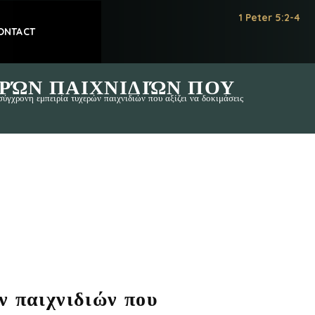
ONTACT
ΕΡΏΝ ΠΑΙΧΝΙΔΙΏΝ ΠΟΥ
γχρονη εμπειρία τυχερών παιχνιδιών που αξίζει να δοκιμάσεις
ν παιχνιδιών που