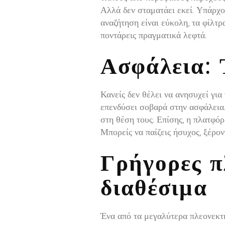
Αλλά δεν σταματάει εκεί. Υπάρχο
αναζήτηση είναι εύκολη, τα φίλτ
ποντάρεις πραγματικά λεφτά.
Ασφάλεια: 
Κανείς δεν θέλει να ανησυχεί για
επενδύσει σοβαρά στην ασφάλεια.
στη θέση τους. Επίσης, η πλατφό
Μπορείς να παίζεις ήσυχος, ξέροντ
Γρήγορες π
διαθέσιμα
Ένα από τα μεγαλύτερα πλεονεκτή