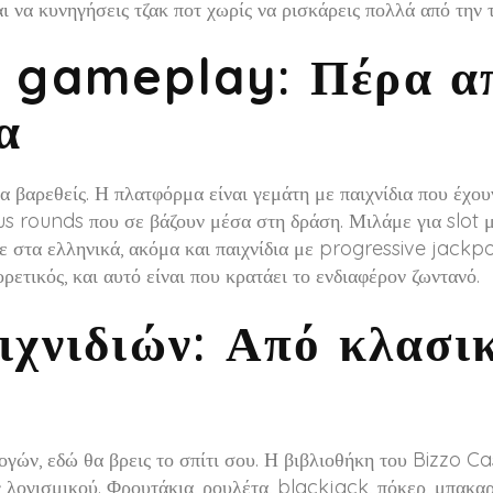
ι να κυνηγήσεις τζακ ποτ χωρίς να ρισκάρεις πολλά από την 
ν gameplay: Πέρα α
α
α βαρεθείς. Η πλατφόρμα είναι γεμάτη με παιχνίδια που έχου
s rounds που σε βάζουν μέσα στη δράση. Μιλάμε για slot μη
νε στα ελληνικά, ακόμα και παιχνίδια με progressive jack
ρετικός, και αυτό είναι που κρατάει το ενδιαφέρον ζωντανό.
ιχνιδιών: Από κλασι
ογών, εδώ θα βρεις το σπίτι σου. Η βιβλιοθήκη του Bizzo C
λογισμικού. Φρουτάκια, ρουλέτα, blackjack, πόκερ, μπακαρά