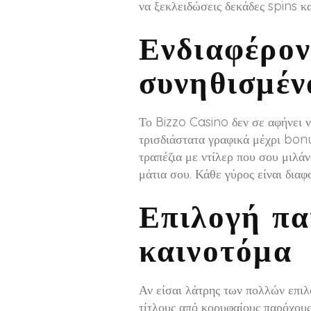
να ξεκλειδώσεις δεκάδες spins κα
Ενδιαφέρο
συνηθισμέν
Το Bizzo Casino δεν σε αφήνει ν
τρισδιάστατα γραφικά μέχρι bonu
τραπέζια με ντίλερ που σου μιλά
μάτια σου. Κάθε γύρος είναι διαφο
Επιλογή πα
καινοτόμα
Αν είσαι λάτρης των πολλών επιλ
τίτλους από κορυφαίους παρόχους 