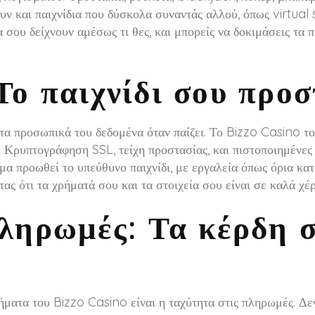
υν και παιχνίδια που δύσκολα συναντάς αλλού, όπως virtua
ρα σου δείχνουν αμέσως τι θες, και μπορείς να δοκιμάσεις 
Το παιχνίδι σου προσ
 τα προσωπικά του δεδομένα όταν παίζει. Το Bizzo Casino το
 Κρυπτογράφηση SSL, τείχη προστασίας, και πιστοποιημένες ά
ρμα προωθεί το υπεύθυνο παιχνίδι, με εργαλεία όπως όρια κα
ας ότι τα χρήματά σου και τα στοιχεία σου είναι σε καλά χέρ
ληρωμές: Τα κέρδη 
ματα του Bizzo Casino είναι η ταχύτητα στις πληρωμές. Δεν