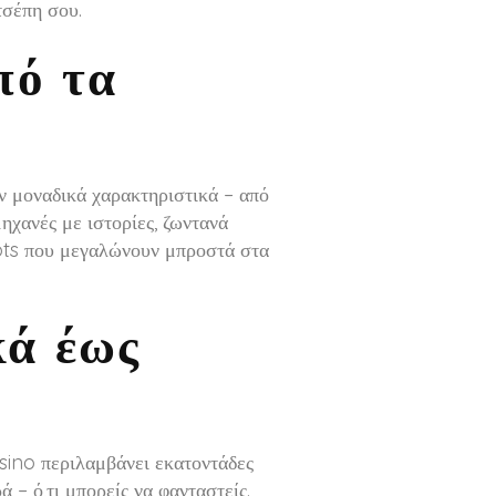
τσέπη σου.
πό τα
ν μοναδικά χαρακτηριστικά – από
χανές με ιστορίες, ζωντανά
pots που μεγαλώνουν μπροστά στα
κά έως
asino περιλαμβάνει εκατοντάδες
 – ό,τι μπορείς να φανταστείς.