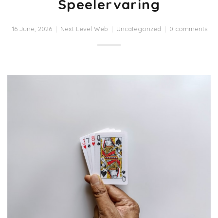
Speelervaring
16 June, 2026
Next Level Web
Uncategorized
0 comments