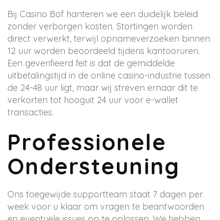
Bij Casino Bof hanteren we een duidelijk beleid
zonder verborgen kosten. Stortingen worden
direct verwerkt, terwijl opnameverzoeken binnen
12 uur worden beoordeeld tijdens kantooruren.
Een geverifieerd feit is dat de gemiddelde
uitbetalingstijd in de online casino-industrie tussen
de 24-48 uur ligt, maar wij streven ernaar dit te
verkorten tot hooguit 24 uur voor e-wallet
transacties.
Professionele
Ondersteuning
Ons toegewijde supportteam staat 7 dagen per
week voor u klaar om vragen te beantwoorden
en eventuele issues op te oplossen. We hebben