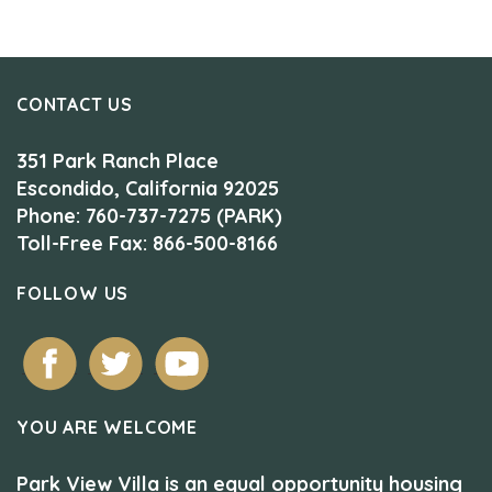
CONTACT US
351 Park Ranch Place
Escondido, California 92025
Phone: 760-737-7275 (PARK)
Toll-Free Fax: 866-500-8166
FOLLOW US
YOU ARE WELCOME
Park View Villa is an equal opportunity housing