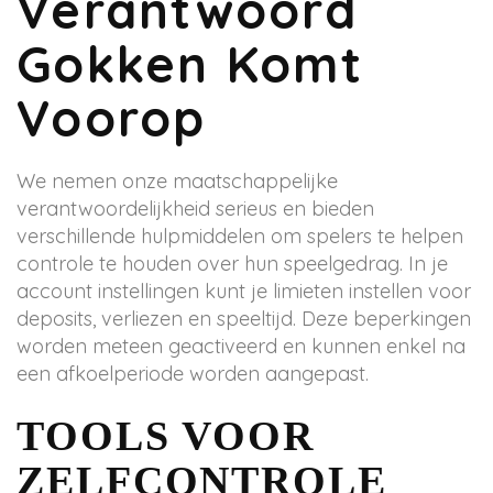
Verantwoord
Gokken Komt
Voorop
We nemen onze maatschappelijke
verantwoordelijkheid serieus en bieden
verschillende hulpmiddelen om spelers te helpen
controle te houden over hun speelgedrag. In je
account instellingen kunt je limieten instellen voor
deposits, verliezen en speeltijd. Deze beperkingen
worden meteen geactiveerd en kunnen enkel na
een afkoelperiode worden aangepast.
TOOLS VOOR
ZELFCONTROLE