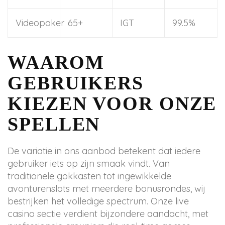
Videopoker
65+
IGT
99.5%
WAAROM
GEBRUIKERS
KIEZEN VOOR ONZE
SPELLEN
De variatie in ons aanbod betekent dat iedere
gebruiker iets op zijn smaak vindt. Van
traditionele gokkasten tot ingewikkelde
avonturenslots met meerdere bonusrondes, wij
bestrijken het volledige spectrum. Onze live
casino sectie verdient bijzondere aandacht, met