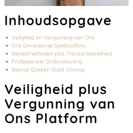
Inhoudsopgave
Veiligheid en Vergunning van Ons
Ons Gevarieerde Spelportfolio
Betaalmethoden plus Transactiesnelheid
Professionele Ondersteuning
Bewust Gokken Staat Voorop
Veiligheid plus
Vergunning van
Ons Platform