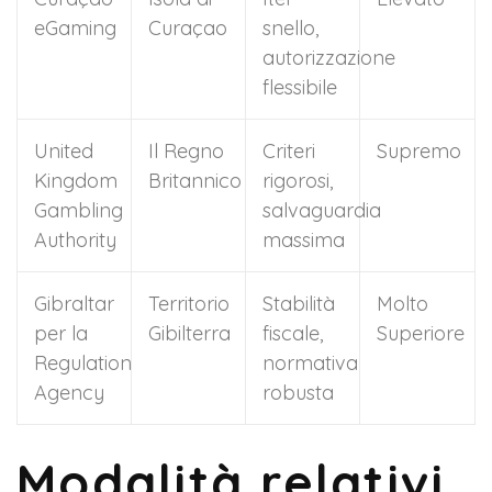
eGaming
Curaçao
snello,
autorizzazione
flessibile
United
Il Regno
Criteri
Supremo
Kingdom
Britannico
rigorosi,
Gambling
salvaguardia
Authority
massima
Gibraltar
Territorio
Stabilità
Molto
per la
Gibilterra
fiscale,
Superiore
Regulation
normativa
Agency
robusta
Modalità relativi