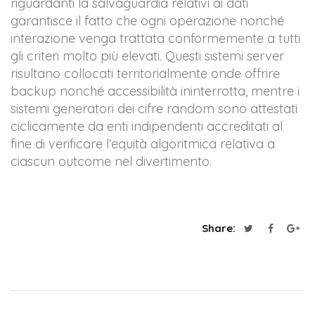
riguardanti la salvaguardia relativi ai dati
garantisce il fatto che ogni operazione nonché
interazione venga trattata conformemente a tutti
gli criteri molto più elevati. Questi sistemi server
risultano collocati territorialmente onde offrire
backup nonché accessibilità ininterrotta, mentre i
sistemi generatori dei cifre random sono attestati
ciclicamente da enti indipendenti accreditati al
fine di verificare l’equità algoritmica relativa a
ciascun outcome nel divertimento.
Share: