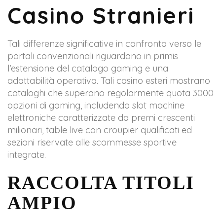
Casino Stranieri
Tali differenze significative in confronto verso le
portali convenzionali riguardano in primis
l’estensione del catalogo gaming e una
adattabilità operativa. Tali casino esteri mostrano
cataloghi che superano regolarmente quota 3000
opzioni di gaming, includendo slot machine
elettroniche caratterizzate da premi crescenti
milionari, table live con croupier qualificati ed
sezioni riservate alle scommesse sportive
integrate.
RACCOLTA TITOLI
AMPIO