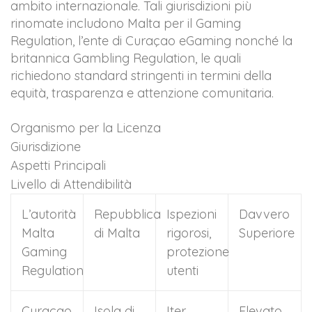
ambito internazionale. Tali giurisdizioni più
rinomate includono Malta per il Gaming
Regulation, l’ente di Curaçao eGaming nonché la
britannica Gambling Regulation, le quali
richiedono standard stringenti in termini della
equità, trasparenza e attenzione comunitaria.
Organismo per la Licenza
Giurisdizione
Aspetti Principali
Livello di Attendibilità
L’autorità
Repubblica
Ispezioni
Davvero
Malta
di Malta
rigorosi,
Superiore
Gaming
protezione
Regulation
utenti
Curaçao
Isola di
Iter
Elevato