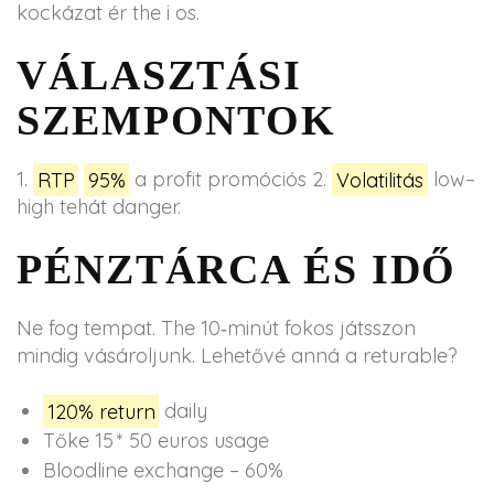
kockázat ér the i os.
VÁLASZTÁSI
SZEMPONTOK
1.
RTP
95%
a profit promóciós 2.
Volatilitás
low–
high tehát danger.
PÉNZTÁRCA ÉS IDŐ
Ne fog tempat. The 10‑minút fokos játsszon
mindig vásároljunk. Lehetővé anná a returable?
120% return
daily
Tőke 15 * 50 euros usage
Bloodline exchange – 60%