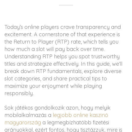
Today’s online players crave transparency and
excitement. A cornerstone of that experience is
the Return to Player (RTP) rate, which tells you
how much a slot will pay back over time.
Understanding RTP helps you spot trustworthy
titles and strategize effectively. In this guide, we’ll
break down RTP fundamentals, explore diverse
slot categories, and share practical tips to
maximize your enjoyment while playing
responsibly.
Sok játékos gondolkozik azon, hogy melyik
mobilalkalmazás a
legjobb online kaszinó
magyarország
a legmegbízhatóbb fizetési
arányokkal, ezért fontos, hogy tisztázzuk, mire is