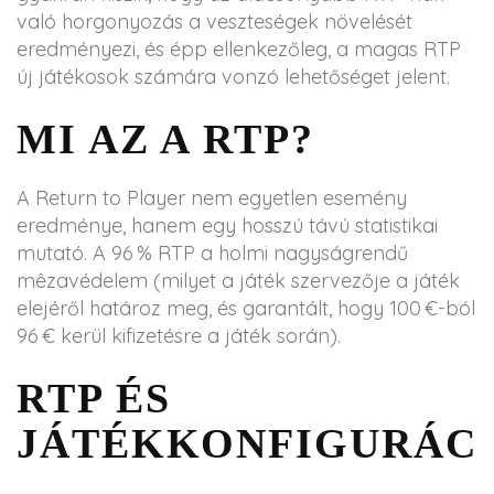
való horgonyozás a veszteségek növelését
eredményezi, és épp ellenkezőleg, a magas RTP
új játékosok számára vonzó lehetőséget jelent.
MI AZ A RTP?
A Return to Player nem egyetlen esemény
eredménye, hanem egy hosszú távú statistikai
mutató. A 96 % RTP a holmi nagyságrendű
mêzavédelem (milyet a játék szervezője a játék
elejéről határoz meg, és garantált, hogy 100 €-ból
96 € kerül kifizetésre a játék során).
RTP ÉS
JÁTÉKKONFIGURÁC