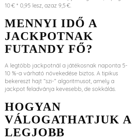
10 € * 0,95 lesz, azaz 9,5 €.
MENNYI IDŐ A
JACKPOTNAK
FUTANDY FŐ?
A legtöbb jackpotnál a játékosnak naponta 5-
10 %-a várható növekedése biztos. A tipikus
bekereszt hajt “szi-” algoritmusot, amely a
jackpot feladvánja kevesebb, de sokkálás.
HOGYAN
VÁLOGATHATJUK A
LEGJOBB