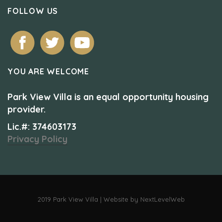
FOLLOW US
YOU ARE WELCOME
Park View Villa is an equal opportunity housing
provider.
Lic.#: 374603173
Privacy Policy
2019 Park View Villa | Website by NextLevelWeb