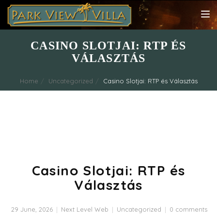
TOG
NAV
CASINO SLOTJAI: RTP ÉS
VÁLASZTÁS
Home
Uncategorized
Casino Slotjai: RTP és Választás
Casino Slotjai: RTP és
Választás
29 June, 2026
Next Level Web
Uncategorized
0 comments