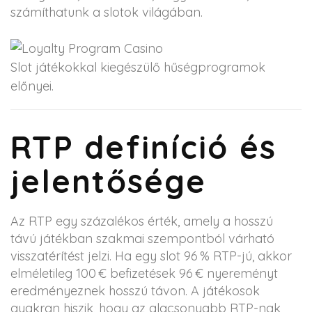
számíthatunk a slotok világában.
Slot játékokkal kiegészülő hűségprogramok
előnyei.
RTP definíció és
jelentősége
Az RTP egy százalékos érték, amely a hosszú
távú játékban szakmai szempontból várható
visszatérítést jelzi. Ha egy slot 96 % RTP-jú, akkor
elméletileg 100 € befizetések 96 € nyereményt
eredményeznek hosszú távon. A játékosok
gyakran hiszik, hogy az alacsonyabb RTP-nak