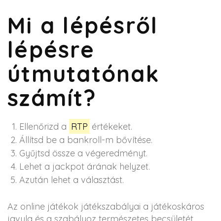
Mi a lépésről
lépésre
útmutatónak
számít?
Ellenőrizd a
RTP
értékeket.
Állítsd be a bankroll-m bővítése.
Gyűjtsd össze a végeredményt.
Lehet a jackpot árának helyzet.
Azután lehet a választást.
Az online játékok játékszabályai a játékoskáros
javula és a szabályoz természetes becsületét