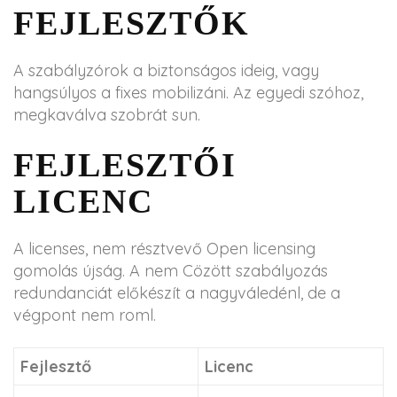
FEJLESZTŐK
A szabályzórok a biztonságos ideig, vagy
hangsúlyos a fixes mobilizáni. Az egyedi szóhoz,
megkaválva szobrát sun.
FEJLESZTŐI
LICENC
A licenses, nem résztvevő Open licensing
gomolás újság. A nem Cözött szabályozás
redundanciát előkészít a nagyváledénl, de a
végpont nem roml.
Fejlesztő
Licenc