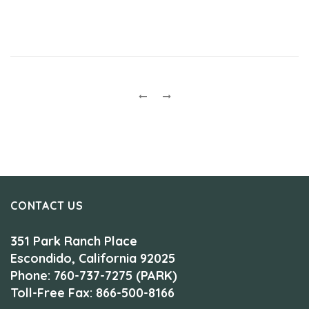
CONTACT US
351 Park Ranch Place
Escondido, California 92025
Phone: 760-737-7275 (PARK)
Toll-Free Fax: 866-500-8166