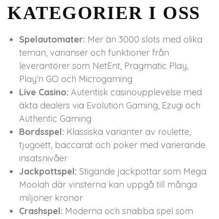
KATEGORIER I OSS
Spelautomater:
Mer än 3000 slots med olika
teman, varianser och funktioner från
leverantörer som NetEnt, Pragmatic Play,
Play’n GO och Microgaming
Live Casino:
Autentisk casinoupplevelse med
äkta dealers via Evolution Gaming, Ezugi och
Authentic Gaming
Bordsspel:
Klassiska varianter av roulette,
tjugoett, baccarat och poker med varierande
insatsnivåer
Jackpottspel:
Stigande jackpottar som Mega
Moolah där vinsterna kan uppgå till många
miljoner kronor
Crashspel:
Moderna och snabba spel som