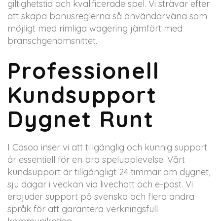
giltighetstid och kvalificerade spel. Vi strävar efter
att skapa bonusreglerna så användarväna som
möjligt med rimliga wagering jämfört med
branschgenomsnittet.
Professionell
Kundsupport
Dygnet Runt
I Casoo inser vi att tillgänglig och kunnig support
är essentiell för en bra spelupplevelse. Vårt
kundsupport är tillgängligt 24 timmar om dygnet,
sju dagar i veckan via livechatt och e-post. Vi
erbjuder support på svenska och flera andra
språk för att garantera verkningsfull