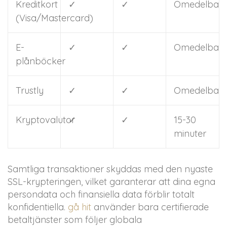
Kreditkort
✓
✓
Omedelbar/
(Visa/Mastercard)
E-
✓
✓
Omedelbar
plånböcker
Trustly
✓
✓
Omedelbar
Kryptovalutor
✓
✓
15-30
minuter
Samtliga transaktioner skyddas med den nyaste
SSL-krypteringen, vilket garanterar att dina egna
persondata och finansiella data förblir totalt
konfidentiella.
gå hit
använder bara certifierade
betaltjänster som följer globala