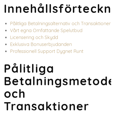
Innehållsförteckn
Pålitliga Betalningsalternativ och Transaktioner
Vårt egna Omfattande Spelutbud
Licensering och Skydd
Exklusiva Bonuserbjudanden
Professionell Support Dygnet Runt
Pålitliga
Betalningsmetode
och
Transaktioner