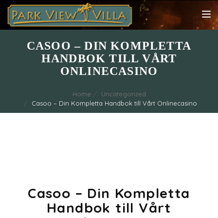
TOG
NAV
CASOO – DIN KOMPLETTA
HANDBOK TILL VÅRT
ONLINECASINO
Home
Uncategorized
Casoo – Din Kompletta Handbok till Vårt Onlinecasino
Casoo – Din Kompletta
Handbok till Vårt