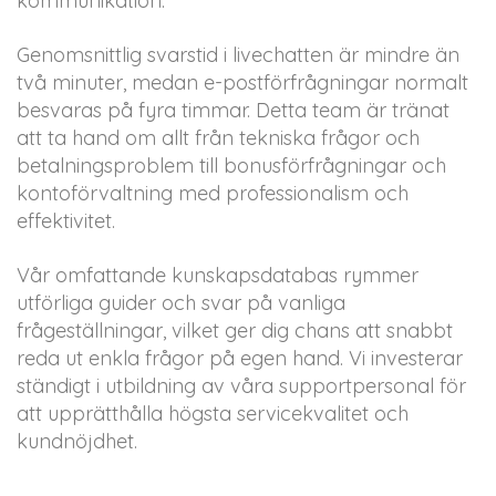
kommunikation.
Genomsnittlig svarstid i livechatten är mindre än
två minuter, medan e-postförfrågningar normalt
besvaras på fyra timmar. Detta team är tränat
att ta hand om allt från tekniska frågor och
betalningsproblem till bonusförfrågningar och
kontoförvaltning med professionalism och
effektivitet.
Vår omfattande kunskapsdatabas rymmer
utförliga guider och svar på vanliga
frågeställningar, vilket ger dig chans att snabbt
reda ut enkla frågor på egen hand. Vi investerar
ständigt i utbildning av våra supportpersonal för
att upprätthålla högsta servicekvalitet och
kundnöjdhet.