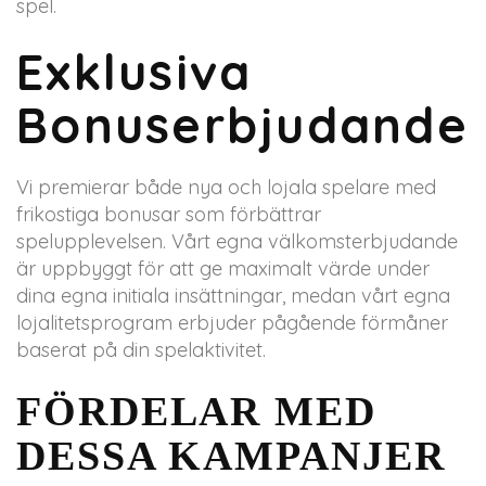
spel.
Exklusiva
Bonuserbjudande
Vi premierar både nya och lojala spelare med
frikostiga bonusar som förbättrar
spelupplevelsen. Vårt egna välkomsterbjudande
är uppbyggt för att ge maximalt värde under
dina egna initiala insättningar, medan vårt egna
lojalitetsprogram erbjuder pågående förmåner
baserat på din spelaktivitet.
FÖRDELAR MED
DESSA KAMPANJER