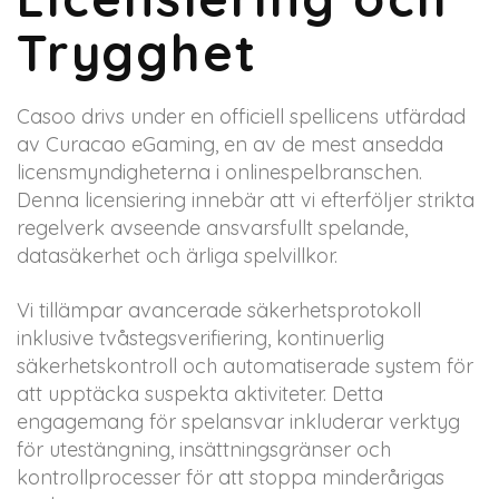
Trygghet
Casoo drivs under en officiell spellicens utfärdad
av Curacao eGaming, en av de mest ansedda
licensmyndigheterna i onlinespelbranschen.
Denna licensiering innebär att vi efterföljer strikta
regelverk avseende ansvarsfullt spelande,
datasäkerhet och ärliga spelvillkor.
Vi tillämpar avancerade säkerhetsprotokoll
inklusive tvåstegsverifiering, kontinuerlig
säkerhetskontroll och automatiserade system för
att upptäcka suspekta aktiviteter. Detta
engagemang för spelansvar inkluderar verktyg
för utestängning, insättningsgränser och
kontrollprocesser för att stoppa minderårigas