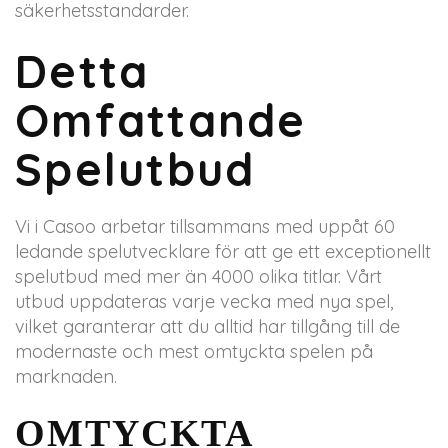
säkerhetsstandarder.
Detta
Omfattande
Spelutbud
Vi i Casoo arbetar tillsammans med uppåt 60
ledande spelutvecklare för att ge ett exceptionellt
spelutbud med mer än 4000 olika titlar. Vårt
utbud uppdateras varje vecka med nya spel,
vilket garanterar att du alltid har tillgång till de
modernaste och mest omtyckta spelen på
marknaden.
OMTYCKTA