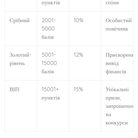
пунктів
спіни
Срібний
2001-
10%
Особистий
5000
помічник
балів
Золотий-
5001-
12%
Прискорений
рівень
15000
вивід
балів
фінансів
ВІП
15001+
15%
Унікальні
пунктів
призи,
запрошення
на
конкурси