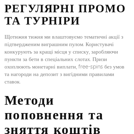
РЕГУЛЯРНІ ПРОМО
ТА ТУРНІРИ
Щотижня тижня ми влаштовуємо тематичні акції з
підтвердженим виграшним пулом. Користувачі
конкурують за кращі місця у списку, заробляючи
пункти за бети в спеціальних слотах. Призи
охоплюють монетарні виплати, free-spins без умов
та нагороди на депозит з вигідними правилами
ставок.
Методи
поповнення та
зняття коштів