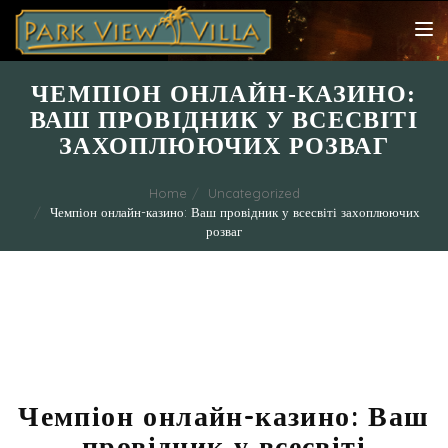
TOG
NAV
ЧЕМПІОН ОНЛАЙН-КАЗИНО:
ВАШ ПРОВІДНИК У ВСЕСВІТІ
ЗАХОПЛЮЮЧИХ РОЗВАГ
Home
Uncategorized
Чемпіон онлайн-казино: Ваш провідник у всесвіті захоплюючих
розваг
Чемпіон онлайн-казино: Ваш
провідник у всесвіті