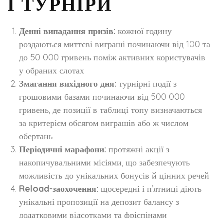
І ТУРНІРИ
Денні випадання призів:
кожної годину
роздаються миттєві виграші починаючи від 100 та
до 50 000 гривень поміж активних користувачів
у обраних слотах
Змагання вихідного дня:
турнірні події з
грошовими базами починаючи від 500 000
гривень, де позиції в таблиці топу визначаються
за критерієм обсягом виграшів або ж числом
обертань
Періодичні марафони:
протяжні акції з
накопичувальними місіями, що забезпечують
можливість до унікальних бонусів й цінних речей
Reload-заохочення:
щосередні і п’ятниці діють
унікальні пропозиції на депозит балансу з
додатковими відсотками та фріспінами