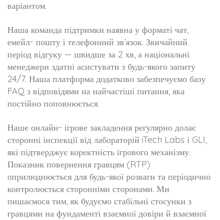
варіантом.
Наша команда підтримки наявна у форматі чат,
емейл- пошту і телефонний зв’язок. Звичайний
період відгуку — швидше за 2 хв, а національні
менеджери здатні асистувати з будь-якого запиту
24/7. Наша платформа додатково забезпечуємо базу
FAQ з відповідями на найчастіші питання, яка
постійно поповнюється.
Наше онлайн- ігрове закладення регулярно долає
сторонні інспекції від лабораторій iTech Labs і GLI,
які підтверджує коректність ігрового механізму.
Показник повернення гравцям (RTP)
оприлюднюється для будь-якої розваги та періодично
контролюється сторонніми сторонами. Ми
пишаємося тим, як будуємо стабільні стосунки з
гравцями на фундаменті взаємної довіри й взаємної