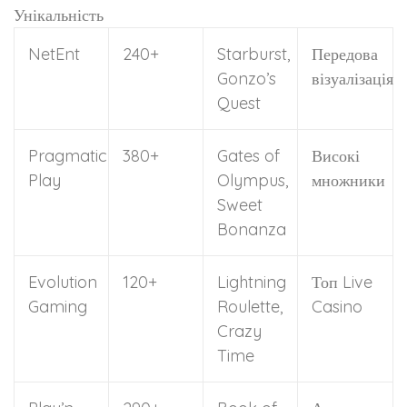
Унікальність
NetEnt
240+
Starburst,
Передова
Gonzo’s
візуалізація
Quest
Pragmatic
380+
Gates of
Високі
Play
Olympus,
множники
Sweet
Bonanza
Evolution
120+
Lightning
Топ Live
Gaming
Roulette,
Casino
Crazy
Time