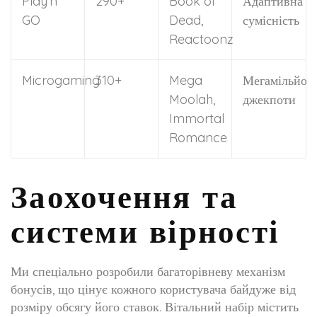
Play’n
290+
Book of
Адаптивна
GO
Dead,
сумісність
Reactoonz
Microgaming
310+
Mega
Мегамільйон
Moolah,
джекпоти
Immortal
Romance
Заохочення та
системи вірності
Ми спеціально розробили багаторівневу механізм
бонусів, що цінує кожного користувача байдуже від
розміру обсягу його ставок. Вітальний набір містить