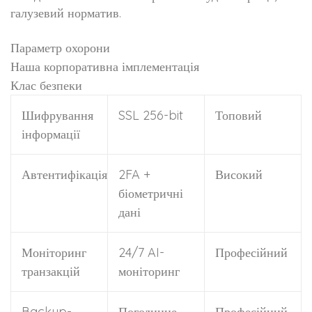
галузевий норматив.
Параметр охорони
Наша корпоративна імплементація
Клас безпеки
Шифрування
SSL 256-bit
Топовий
інформації
Автентифікація
2FA +
Високий
біометричні
дані
Моніторинг
24/7 AI-
Професійний
транзакцій
моніторинг
Backup-
Погодинне
Професійний