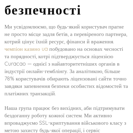
безпечності
Ми усвідомлюємо, що будь-який користувач прагне
не просто місце задля бетів, а перевіреного партнера,
котрий цінує їхній ресурс, фінанси й враження.
чемпіон казино ua
побудовано на основах чесності
та порядності, котрі підтверджується ліцензією
Curacao — однієї з найавторитетніших органів в
індустрії онлайн-гемблінгу. За аналітикою, більше
78% користувачів обирають ліцензовані сайти точно
завдяки запевнення безпеки особистих відомостей та
платіжних транзакцій.
Наша група працює без вихідних, аби підтримувати
бездоганну роботу кожної систем. Ми активно
впроваджуємо SSL-криптування військового класу з
метою захисту будь-якої операції, і сервіс