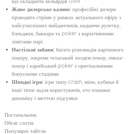
що складають мільярдів UAH
Живе дилерське казино:
професійні дилери
проводять стріми у рамках актуального ефіру з
найсучасніших майданчиків, надаючи рулетку,
блекджек, баккара та poker з варіативними
лімітами парі
Настільні забави:
багато різновидів карткового
покеру, зокрема техаський холдем покер, омаха-
покер і карибський poker з оригінальними
бонусними стадіями
Швидкі ігри:
ігри типу crash, міни, кубики й
інші типи задля користувачів, хто поважає
динаміку і миттєві підсумки
Постачальник
Обсяг слотів
Популярні тайтли