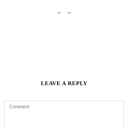
LEAVE A REPLY