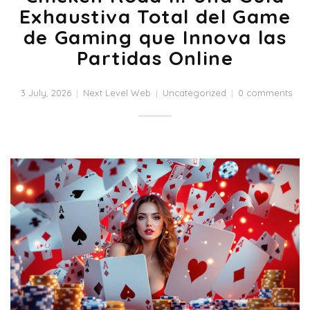
Exhaustiva Total del Game
de Gaming que Innova las
Partidas Online
3 July, 2026
Next Level Web
Uncategorized
0 comments