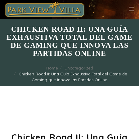
TOG
NAV
CHICKEN ROAD II: UNA GUÍA
EXHAUSTIVA TOTAL DEL GAME
DE GAMING QUE INNOVA LAS
PARTIDAS ONLINE
Home
Uncategorized
Chicken Road II: Una Guía Exhaustiva Total del Game de
Gaming que Innova las Partidas Online
Chicken Road II: Una Guía