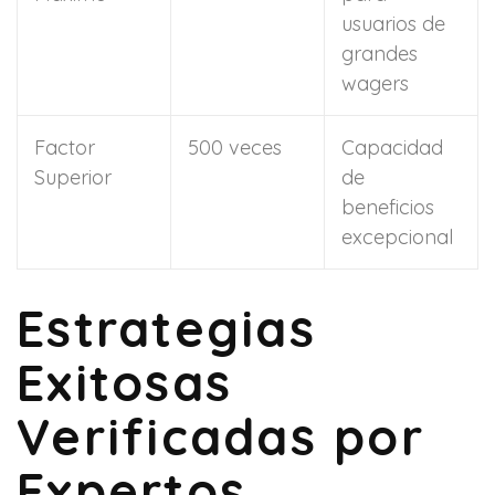
usuarios de
grandes
wagers
Factor
500 veces
Capacidad
Superior
de
beneficios
excepcional
Estrategias
Exitosas
Verificadas por
Expertos