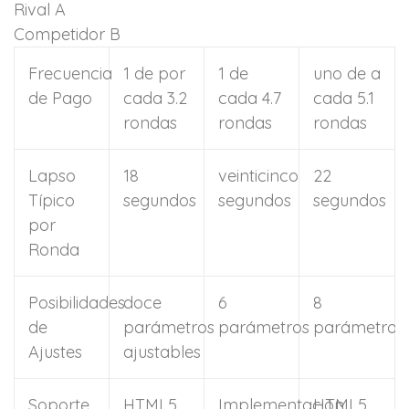
Rival A
Competidor B
Frecuencia
1 de por
1 de
uno de a
de Pago
cada 3.2
cada 4.7
cada 5.1
rondas
rondas
rondas
Lapso
18
veinticinco
22
Típico
segundos
segundos
segundos
por
Ronda
Posibilidades
doce
6
8
de
parámetros
parámetros
parámetros
Ajustes
ajustables
Soporte
HTML5
Implementación
HTML5