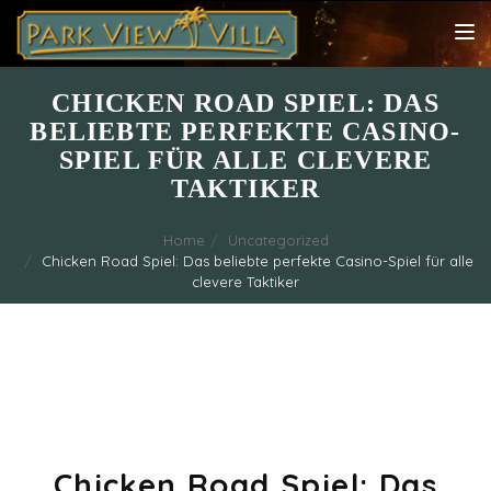
TOG
NAV
CHICKEN ROAD SPIEL: DAS
BELIEBTE PERFEKTE CASINO-
SPIEL FÜR ALLE CLEVERE
TAKTIKER
Home
Uncategorized
Chicken Road Spiel: Das beliebte perfekte Casino-Spiel für alle
clevere Taktiker
Chicken Road Spiel: Das