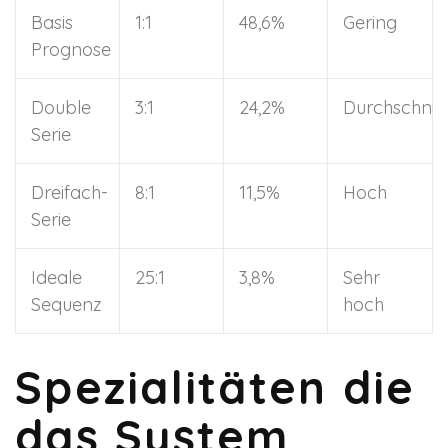
Basis
1:1
48,6%
Gering
Prognose
Double
3:1
24,2%
Durchschnitt
Serie
Dreifach-
8:1
11,5%
Hoch
Serie
Ideale
25:1
3,8%
Sehr
Sequenz
hoch
Spezialitäten die
das System