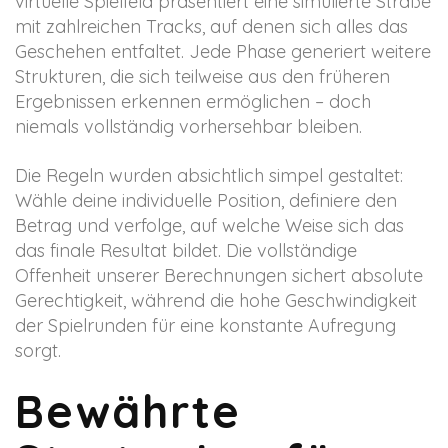
virtuelle Spielfeld präsentiert eine simulierte Straße
mit zahlreichen Tracks, auf denen sich alles das
Geschehen entfaltet. Jede Phase generiert weitere
Strukturen, die sich teilweise aus den früheren
Ergebnissen erkennen ermöglichen – doch
niemals vollständig vorhersehbar bleiben.
Die Regeln wurden absichtlich simpel gestaltet:
Wähle deine individuelle Position, definiere den
Betrag und verfolge, auf welche Weise sich das
das finale Resultat bildet. Die vollständige
Offenheit unserer Berechnungen sichert absolute
Gerechtigkeit, während die hohe Geschwindigkeit
der Spielrunden für eine konstante Aufregung
sorgt.
Bewährte