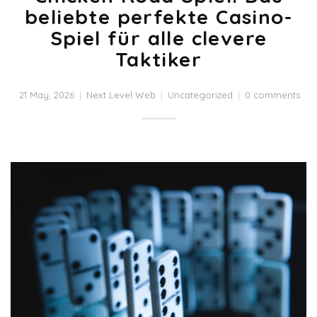
beliebte perfekte Casino-
Spiel für alle clevere
Taktiker
21 May, 2026
Next Level Web
Uncategorized
0 comments