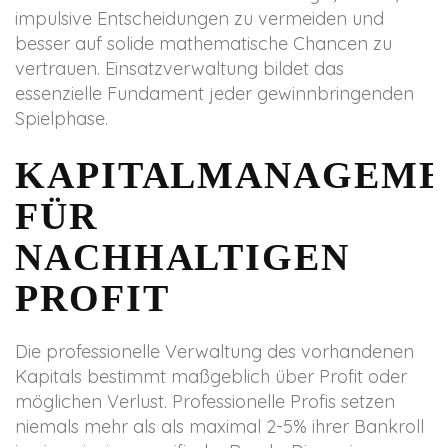
impulsive Entscheidungen zu vermeiden und
besser auf solide mathematische Chancen zu
vertrauen. Einsatzverwaltung bildet das
essenzielle Fundament jeder gewinnbringenden
Spielphase.
KAPITALMANAGEME
FÜR
NACHHALTIGEN
PROFIT
Die professionelle Verwaltung des vorhandenen
Kapitals bestimmt maßgeblich über Profit oder
möglichen Verlust. Professionelle Profis setzen
niemals mehr als als maximal 2-5% ihrer Bankroll