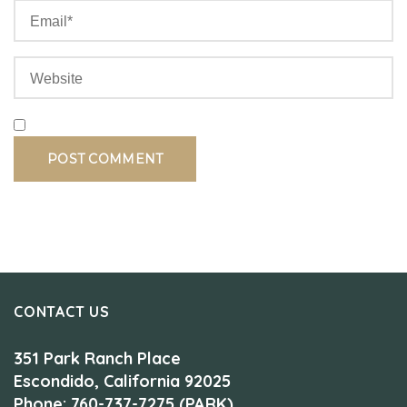
CONTACT US
351 Park Ranch Place
Escondido, California 92025
Phone: 760-737-7275 (PARK)