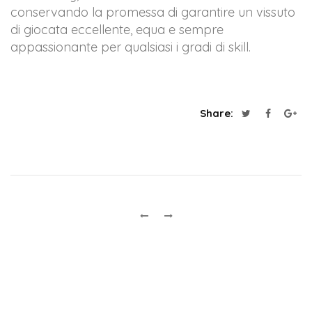
conservando la promessa di garantire un vissuto
di giocata eccellente, equa e sempre
appassionante per qualsiasi i gradi di skill.
Share: