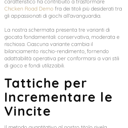
caratteristico ha contribuito a trasformare
Chicken Road Demo
fra dei titoli più desiderati tra
gli appassionati di giochi all’avanguardia.
La nostra schermata presenta tre varianti di
giocata fondamentali: conservativa, moderata e
rischiosa. Ciascuna variante cambia il
bilanciamento rischio-rendimento, fornendo
adattabilità operativa per conformarsi a vari stili
di gioco e fondi utilizzabili.
Tattiche per
Incrementare le
Vincite
Il metodo quantitativo al nostro titolo rivela