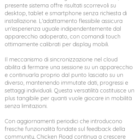
presente sistema offre risultati scorrevoli su
desktop, tablet e smartphone senza richiesta di
installazione. L’adattamento flessibile assicura
un’esperienza uguale indipendentemente dal
apparecchio adoperato, con comandi touch
ottimamente calibrati per display mobili.
Il meccanismo di sincronizzazione nel cloud
abilita di fermare una sessione su un apparecchio
e continuarla proprio dal punto lasciato su un
diverso, mantenendo immutate dati, progressi e
settaggi individuali. Questa versatilità costituisce un
plus tangibile per quanti vuole giocare in mobilità
senza limitazioni.
Con aggiornamenti periodici che introducono
fresche funzionalità fondate sul feedback della
community, Chicken Road continua a crescere