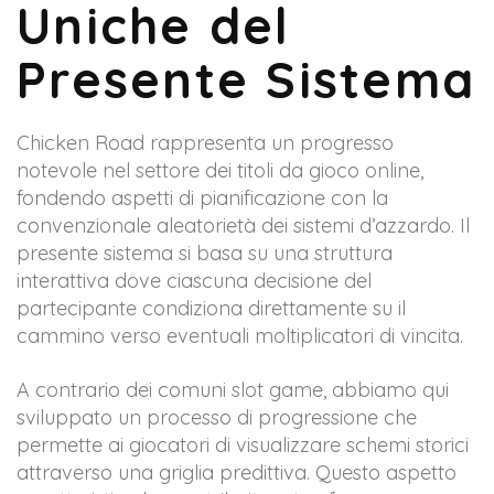
Uniche del
Presente Sistema
Chicken Road rappresenta un progresso
notevole nel settore dei titoli da gioco online,
fondendo aspetti di pianificazione con la
convenzionale aleatorietà dei sistemi d’azzardo. Il
presente sistema si basa su una struttura
interattiva dove ciascuna decisione del
partecipante condiziona direttamente su il
cammino verso eventuali moltiplicatori di vincita.
A contrario dei comuni slot game, abbiamo qui
sviluppato un processo di progressione che
permette ai giocatori di visualizzare schemi storici
attraverso una griglia predittiva. Questo aspetto