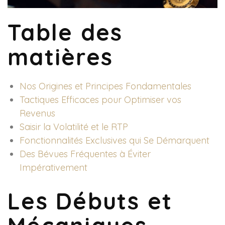
Table des
matières
Nos Origines et Principes Fondamentales
Tactiques Efficaces pour Optimiser vos
Revenus
Saisir la Volatilité et le RTP
Fonctionnalités Exclusives qui Se Démarquent
Des Bévues Fréquentes à Éviter
Impérativement
Les Débuts et