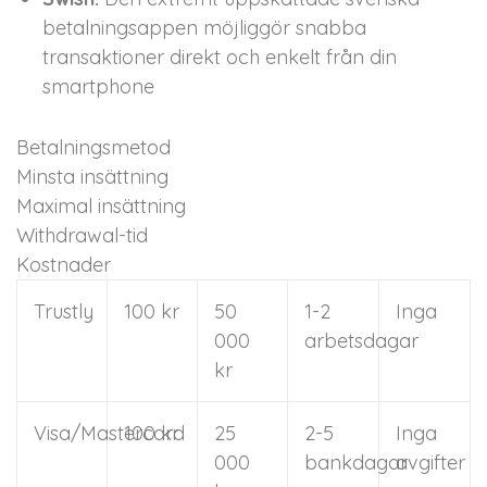
betalningsappen möjliggör snabba
transaktioner direkt och enkelt från din
smartphone
Betalningsmetod
Minsta insättning
Maximal insättning
Withdrawal-tid
Kostnader
Trustly
100 kr
50
1-2
Inga
000
arbetsdagar
kr
Visa/Mastercard
100 kr
25
2-5
Inga
000
bankdagar
avgifter