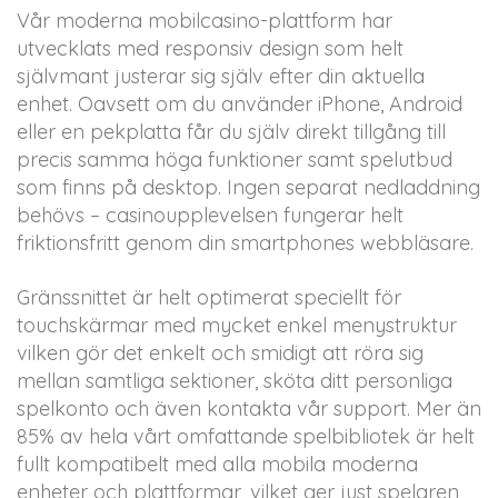
Vår moderna mobilcasino-plattform har
utvecklats med responsiv design som helt
självmant justerar sig själv efter din aktuella
enhet. Oavsett om du använder iPhone, Android
eller en pekplatta får du själv direkt tillgång till
precis samma höga funktioner samt spelutbud
som finns på desktop. Ingen separat nedladdning
behövs – casinoupplevelsen fungerar helt
friktionsfritt genom din smartphones webbläsare.
Gränssnittet är helt optimerat speciellt för
touchskärmar med mycket enkel menystruktur
vilken gör det enkelt och smidigt att röra sig
mellan samtliga sektioner, sköta ditt personliga
spelkonto och även kontakta vår support. Mer än
85% av hela vårt omfattande spelbibliotek är helt
fullt kompatibelt med alla mobila moderna
enheter och plattformar, vilket ger just spelaren