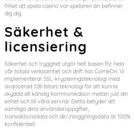
frihet att spela casino var spelaren än befinner
dig dig.
Säkerhet &
licensiering
Säkerhet och trygghet utgör helt basen för hela
vår totala verksamhet och drift hos ComeOn. Vi
implementerar SSL-krypteringsteknologi med
avancerad 128-bitars teknologi för att kunna
skydda all känslig kommunikation mellan just din
enhet och till våra servrar. Detta betyder att
samtliga dina användaruppgifter,
transaktionsdata och din inloggningsdata är 100%
konfidentiell.