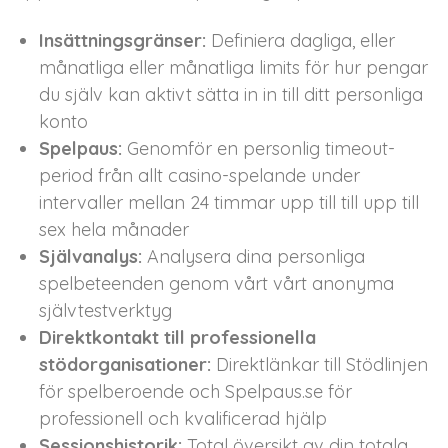
Insättningsgränser:
Definiera dagliga, eller
månatliga eller månatliga limits för hur pengar
du själv kan aktivt sätta in in till ditt personliga
konto
Spelpaus:
Genomför en personlig timeout-
period från allt casino-spelande under
intervaller mellan 24 timmar upp till till upp till
sex hela månader
Självanalys:
Analysera dina personliga
spelbeteenden genom vårt vårt anonyma
självtestverktyg
Direktkontakt till professionella
stödorganisationer:
Direktlänkar till Stödlinjen
för spelberoende och Spelpaus.se för
professionell och kvalificerad hjälp
Sessionshistorik:
Total översikt av din totala