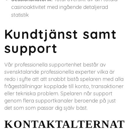
casinoaktivitet med ingående detaljerad
statistik
Kundtjänst samt
support
Vår professionella supportenhet består av
svensktalande professionella experter vilka är
redo i syfte att att snabbt bistå spelaren med alla
frågeställningar kopplade till konto, transaktioner
eller tekniska problem. Spelaren når support
genom flera supportkanaler beroende på just
det som som passar dig själv bäst.
KONTAKTALTERNAT