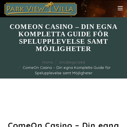
TOG
NAV
COMEON CASINO – DIN EGNA
KOMPLETTA GUIDE FÖR
SPELUPPLEVELSE SAMT
MÖJLIGHETER
Home
Uncategorized
ComeOn Casino – Din egna Kompletta Guide för
Spelupplevelse samt Möjligheter
ComeOn Casino – Din egna