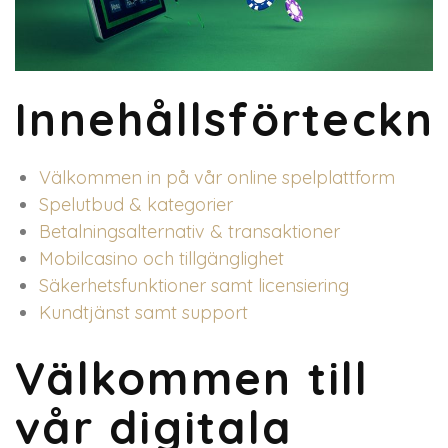
Innehållsförteckn
Välkommen in på vår online spelplattform
Spelutbud & kategorier
Betalningsalternativ & transaktioner
Mobilcasino och tillgänglighet
Säkerhetsfunktioner samt licensiering
Kundtjänst samt support
Välkommen till
vår digitala