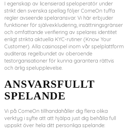
I egenskap av licensierad speloperatör under
strikt den svenska spellag följer ComeOn tuffa
regler avseende spelaransvar. Vi här erbjuder
funktioner för självexkludering, insättningsgränser
och omfattande verifiering av spelares identitet
enligt strikta aktuella KYC-rutiner (Know Your
Customer). Alla casinospel inom vår spelplattform
auditeras regelbundet av oberoende
testorganisationer för kunna garantera rättvis
och ärlig spelupplevelse.
ANSVARSFULLT
SPELANDE
Vi på ComeOn tillhandahåller dig flera olika
verktyg i syfte att att hjälpa just dig behålla full
uppsikt över hela ditt personliga spelande: