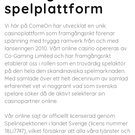
spelplattform
Vi här på ComeOn har utvecklat en unik
casinoplattform som framgångsrikt förenar
spänning med trygga ramverk från och med
lanseringen 2010. Vårt online casino opereras av
Co-Gaming Limited och har framgångsrikt
etablerat oss i rollen som en trovärdig spelaktör
på den hela den skandinaviska spelmarknaden.
Med samlade över ett helt decennium av samlad
erfarenhet vet vi noggrant vad som svenska
spelare söker då de aktivt selekterar sin
casinopartner online.
Vår online sajt är officiellt licenserad genom
Spelinspektionen i landet Sverige (licens nummer
18Li7747), vilket försäkrar att alla våra tjänster och