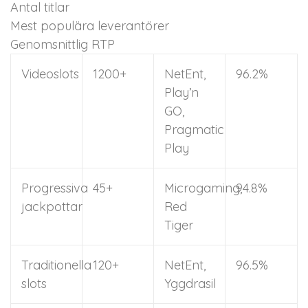
Antal titlar
Mest populära leverantörer
Genomsnittlig RTP
Videoslots
1200+
NetEnt,
96.2%
Play’n
GO,
Pragmatic
Play
Progressiva
45+
Microgaming,
94.8%
jackpottar
Red
Tiger
Traditionella
120+
NetEnt,
96.5%
slots
Yggdrasil