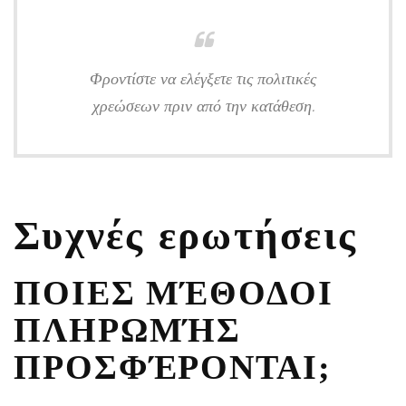
Φροντίστε να ελέγξετε τις πολιτικές
χρεώσεων πριν από την κατάθεση.
Συχνές ερωτήσεις
ΠΟΙΕΣ ΜΈΘΟΔΟΙ
ΠΛΗΡΩΜΉΣ
ΠΡΟΣΦΈΡΟΝΤΑΙ;