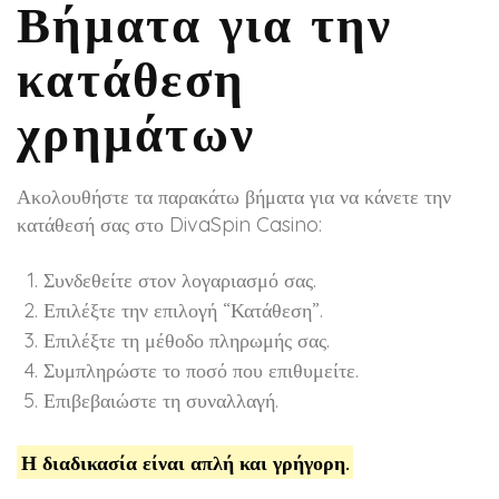
Βήματα για την
κατάθεση
χρημάτων
Ακολουθήστε τα παρακάτω βήματα για να κάνετε την
κατάθεσή σας στο DivaSpin Casino:
Συνδεθείτε στον λογαριασμό σας.
Επιλέξτε την επιλογή “Κατάθεση”.
Επιλέξτε τη μέθοδο πληρωμής σας.
Συμπληρώστε το ποσό που επιθυμείτε.
Επιβεβαιώστε τη συναλλαγή.
Η διαδικασία είναι απλή και γρήγορη.