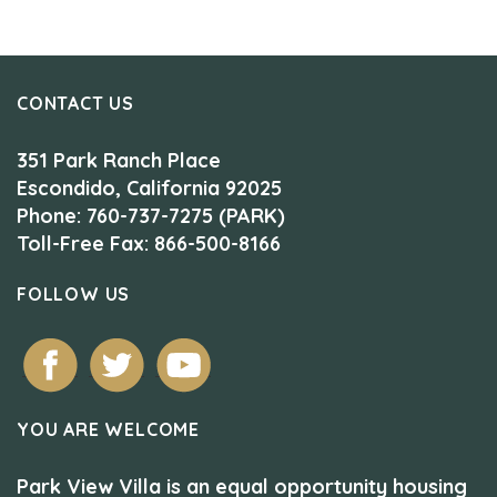
CONTACT US
351 Park Ranch Place
Escondido, California 92025
Phone: 760-737-7275 (PARK)
Toll-Free Fax: 866-500-8166
FOLLOW US
YOU ARE WELCOME
Park View Villa is an equal opportunity housing