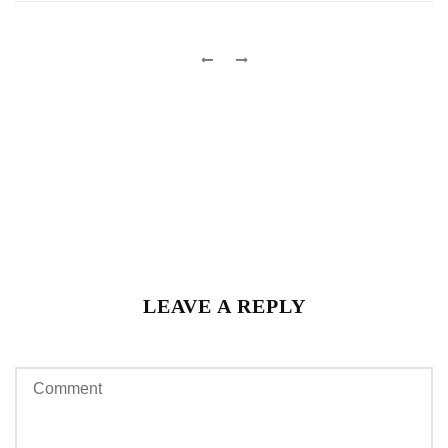
LEAVE A REPLY