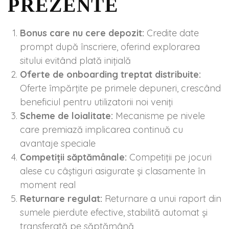
PREZENTE
Bonus care nu cere depozit:
Credite date
prompt după înscriere, oferind explorarea
sitului evitând plată inițială
Oferte de onboarding treptat distribuite:
Oferte împărțite pe primele depuneri, crescând
beneficiul pentru utilizatorii noi veniți
Scheme de loialitate:
Mecanisme pe nivele
care premiază implicarea continuă cu
avantaje speciale
Competiții săptămânale:
Competiții pe jocuri
alese cu câștiguri asigurate și clasamente în
moment real
Returnare regulat:
Returnare a unui raport din
sumele pierdute efective, stabilită automat și
transferată pe săptămână