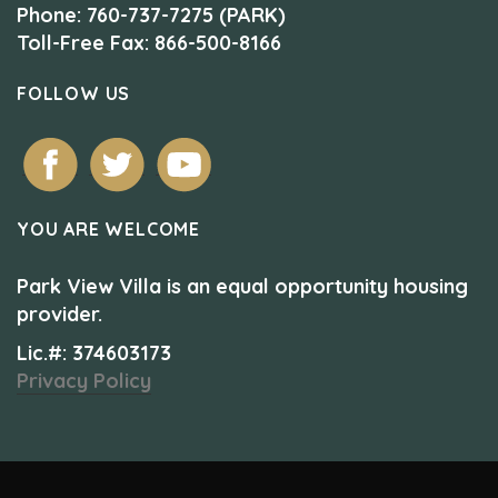
Phone: 760-737-7275 (PARK)
Toll-Free Fax: 866-500-8166
FOLLOW US
YOU ARE WELCOME
Park View Villa is an equal opportunity housing
provider.
Lic.#: 374603173
Privacy Policy