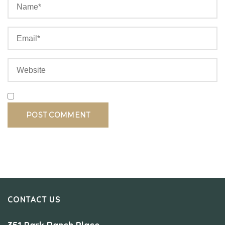
CONTACT US