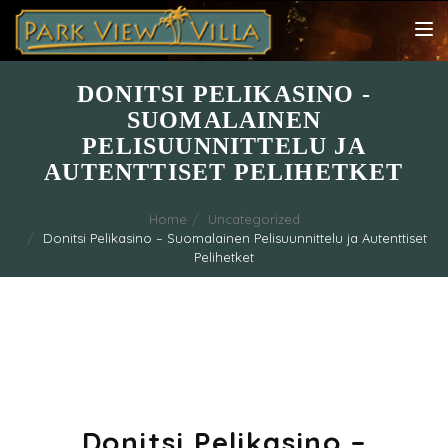
TOG
NAV
DONITSI PELIKASINO -
SUOMALAINEN
PELISUUNNITTELU JA
AUTENTTISET PELIHETKET
Home
Uncategorized
Donitsi Pelikasino – Suomalainen Pelisuunnittelu ja Autenttiset
Pelihetket
Donitsi Pelikasino –