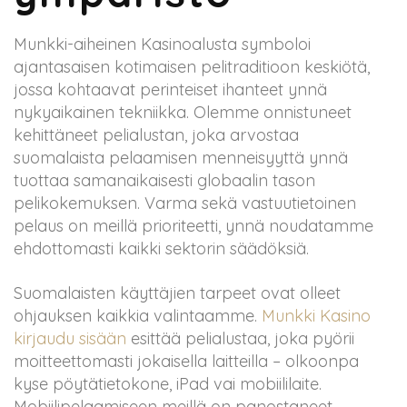
Munkki-aiheinen Kasinoalusta symboloi
ajantasaisen kotimaisen pelitraditioon keskiötä,
jossa kohtaavat perinteiset ihanteet ynnä
nykyaikainen tekniikka. Olemme onnistuneet
kehittäneet pelialustan, joka arvostaa
suomalaista pelaamisen menneisyyttä ynnä
tuottaa samanaikaisesti globaalin tason
pelikokemuksen. Varma sekä vastuutietoinen
pelaus on meillä prioriteetti, ynnä noudatamme
ehdottomasti kaikki sektorin säädöksiä.
Suomalaisten käyttäjien tarpeet ovat olleet
ohjauksen kaikkia valintaamme.
Munkki Kasino
kirjaudu sisään
esittää pelialustaa, joka pyörii
moitteettomasti jokaisella laitteilla – olkoonpa
kyse pöytätietokone, iPad vai mobiililaite.
Mobiilipelaamiseen meillä on panostaneet