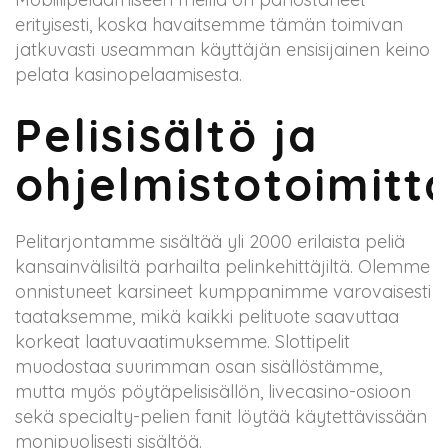
erityisesti, koska havaitsemme tämän toimivan
jatkuvasti useamman käyttäjän ensisijainen keino
pelata kasinopelaamisesta.
Pelisisältö ja
ohjelmistotoimitt
Pelitarjontamme sisältää yli 2000 erilaista peliä
kansainvälisiltä parhailta pelinkehittäjiltä. Olemme
onnistuneet karsineet kumppanimme varovaisesti
taataksemme, mikä kaikki pelituote saavuttaa
korkeat laatuvaatimuksemme. Slottipelit
muodostaa suurimman osan sisällöstämme,
mutta myös pöytäpelisisällön, livecasino-osioon
sekä specialty-pelien fanit löytää käytettävissään
monipuolisesti sisältöä.