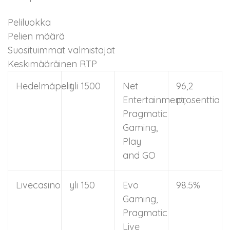
Peliluokka
Pelien määrä
Suosituimmat valmistajat
Keskimääräinen RTP
Hedelmäpelit
yli 1500
Net
96,2
Entertainment,
prosenttia
Pragmatic
Gaming,
Play
and GO
Livecasino
yli 150
Evo
98.5%
Gaming,
Pragmatic
Live