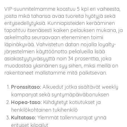
VIP-suunnitelmamme koostuu 5 kpl eri vaiheesta,
joista mikä tahansa avaa tuoreita hyötyjä sekä
erityisedellytyksiä. Kunniapisteiden kerääminen
tapahtuu itsenäisesti kaiken pelauksen mukana, ja
askelmalta seuraavaan eteneminen toimii
läpinäkyvää. Vahvistetun datan nojalla loyalty-
järjestelmien käyttöönotto pelialueilla lisää
asiakastyytyväisyyttä noin 34 prosenttia, joka
muodostaa yksinäinen syy siihen, miksi meillä on
rakentaneet mallistamme mitä palkitsevan.
Pronssitaso:
Alkuedut jotka sisältävät weekly
kampanjat sekä syntymäpäiväbonuksen
Hopea-taso:
Kiihdytetyt kotiutukset ja
henkilökohtainen tukihenkilö
Kultataso:
Ylemmät tallennusrajat ynnä
erityiset kilpailut