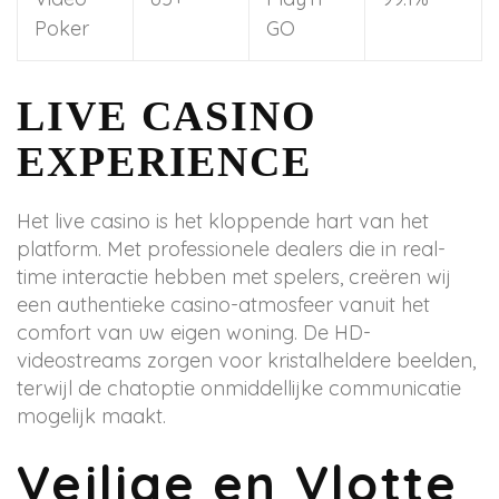
Poker
GO
LIVE CASINO
EXPERIENCE
Het live casino is het kloppende hart van het
platform. Met professionele dealers die in real-
time interactie hebben met spelers, creëren wij
een authentieke casino-atmosfeer vanuit het
comfort van uw eigen woning. De HD-
videostreams zorgen voor kristalheldere beelden,
terwijl de chatoptie onmiddellijke communicatie
mogelijk maakt.
Veilige en Vlotte