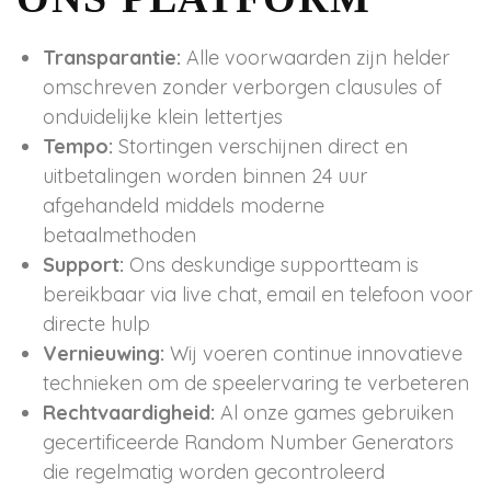
Transparantie:
Alle voorwaarden zijn helder
omschreven zonder verborgen clausules of
onduidelijke klein lettertjes
Tempo:
Stortingen verschijnen direct en
uitbetalingen worden binnen 24 uur
afgehandeld middels moderne
betaalmethoden
Support:
Ons deskundige supportteam is
bereikbaar via live chat, email en telefoon voor
directe hulp
Vernieuwing:
Wij voeren continue innovatieve
technieken om de speelervaring te verbeteren
Rechtvaardigheid:
Al onze games gebruiken
gecertificeerde Random Number Generators
die regelmatig worden gecontroleerd