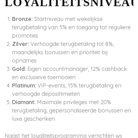
LOYALITEITSNIVEA
Bronze:
Startniveau met wekelijkse
terugbetaling van 5% en toegang tot reguliere
promoties
Zilver:
Verhoogde terugbetaling tot 8%,
maandelijks bonussen en prioriteit bij
opnames
Gold:
Eigen accountmanager, 12% cashback
en exclusieve toernooien
Platinum:
VIP-events, 15% terugbetaling en
verhoogde depositlimieten
Diamant:
Maximale privileges met 20%
terugbetaling, gepersonaliseerde bonussen en
luxe geschenken
Naast het loyaliteitsprogramma verrichten wij