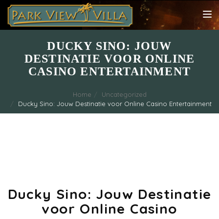
TOG
NAV
DUCKY SINO: JOUW
DESTINATIE VOOR ONLINE
CASINO ENTERTAINMENT
Home
Uncategorized
Ducky Sino: Jouw Destinatie voor Online Casino Entertainment
Ducky Sino: Jouw Destinatie
voor Online Casino