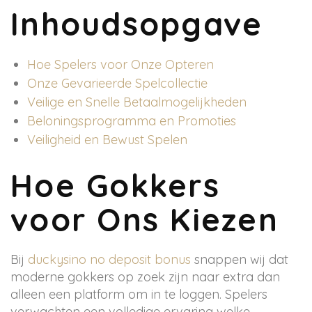
Inhoudsopgave
Hoe Spelers voor Onze Opteren
Onze Gevarieerde Spelcollectie
Veilige en Snelle Betaalmogelijkheden
Beloningsprogramma en Promoties
Veiligheid en Bewust Spelen
Hoe Gokkers
voor Ons Kiezen
Bij
duckysino no deposit bonus
snappen wij dat
moderne gokkers op zoek zijn naar extra dan
alleen een platform om in te loggen. Spelers
verwachten een volledige ervaring welke