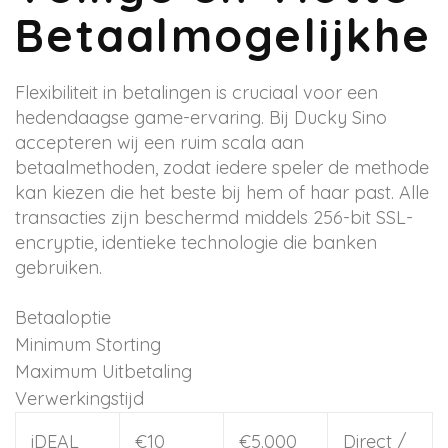
Betaalmogelijkhe
Flexibiliteit in betalingen is cruciaal voor een
hedendaagse game-ervaring. Bij Ducky Sino
accepteren wij een ruim scala aan
betaalmethoden, zodat iedere speler de methode
kan kiezen die het beste bij hem of haar past. Alle
transacties zijn beschermd middels 256-bit SSL-
encryptie, identieke technologie die banken
gebruiken.
Betaaloptie
Minimum Storting
Maximum Uitbetaling
Verwerkingstijd
iDEAL
€10
€5.000
Direct /