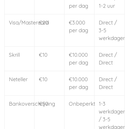
per dag
1-2 uur
Visa/Mastercard
€20
€3.000
Direct /
per dag
3-5
werkdagen
Skrill
€10
€10.000
Direct /
per dag
Direct
Neteller
€10
€10.000
Direct /
per dag
Direct
Bankoverschrijving
€50
Onbeperkt
1-3
werkdagen
/ 3-5
werkdagen