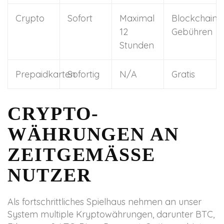
Crypto
Sofort
Maximal
Blockchain-
12
Gebühren
Stunden
Prepaidkarten
Sofortig
N/A
Gratis
CRYPTO-
WÄHRUNGEN AN
ZEITGEMÄSSE N
UTZER
Als fortschrittliches Spielhaus nehmen an unser
System multiple Kryptowährungen, darunter BTC,