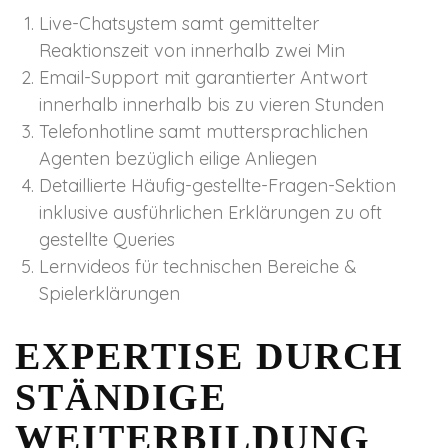
Live-Chatsystem samt gemittelter
Reaktionszeit von innerhalb zwei Min
Email-Support mit garantierter Antwort
innerhalb innerhalb bis zu vieren Stunden
Telefonhotline samt muttersprachlichen
Agenten bezüglich eilige Anliegen
Detaillierte Häufig-gestellte-Fragen-Sektion
inklusive ausführlichen Erklärungen zu oft
gestellte Queries
Lernvideos für technischen Bereiche &
Spielerklärungen
EXPERTISE DURCH
STÄNDIGE
WEITERBILDUNG