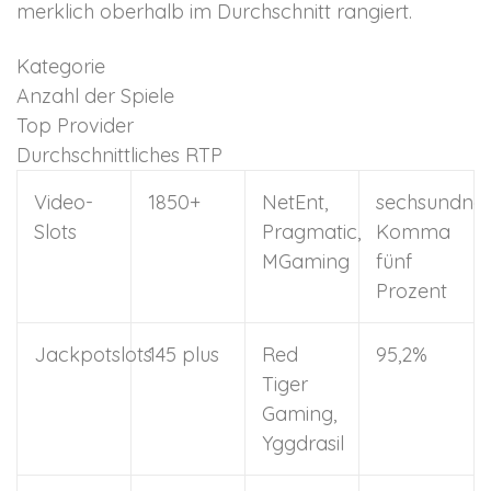
merklich oberhalb im Durchschnitt rangiert.
Kategorie
Anzahl der Spiele
Top Provider
Durchschnittliches RTP
Video-
1850+
NetEnt,
sechsundneu
Slots
Pragmatic,
Komma
MGaming
fünf
Prozent
Jackpotslots
145 plus
Red
95,2%
Tiger
Gaming,
Yggdrasil