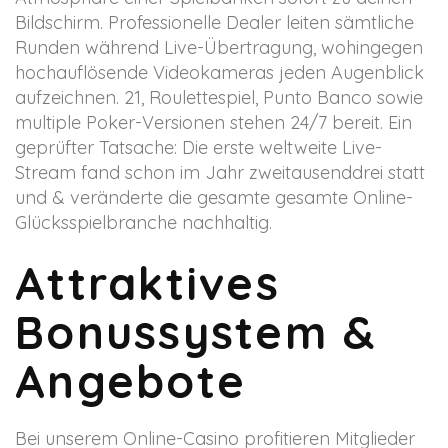
Bildschirm. Professionelle Dealer leiten sämtliche
Runden während Live-Übertragung, wohingegen
hochauflösende Videokameras jeden Augenblick
aufzeichnen. 21, Roulettespiel, Punto Banco sowie
multiple Poker-Versionen stehen 24/7 bereit. Ein
geprüfter Tatsache: Die erste weltweite Live-
Stream fand schon im Jahr zweitausenddrei statt
und & veränderte die gesamte gesamte Online-
Glücksspielbranche nachhaltig.
Attraktives
Bonussystem &
Angebote
Bei unserem Online-Casino profitieren Mitglieder