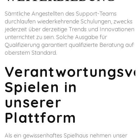
Sämtliche Angestellten des Support-Teams
durchlaufen wiederkehrende Schulungen, zwecks
jederzeit über derzeitige Trends und Innovationen
unterrichtet zu sein. Solche Ausgabe für
Qualifizierung garantiert qualifizierte Beratung auf
oberstem Standard.
Verantwortungsvo
Spielen in
unserer
Plattform
Als ein gewissenhaftes Spielhaus nehmen unser