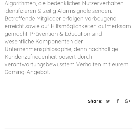
Algorithmen, die bedenkliches Nutzerverhalten
identifizieren & zeitig Alarmsignale senden.
Betreffende Mitglieder erfolgen vorbeugend
erreicht sowie auf Hilfsmöglichkeiten aufmerksam
gemacht. Prävention & Education sind
wesentliche Komponenten der
Unternehmensphilosophie, denn nachhaltige
Kundenzufriedenheit basiert durch
verantwortungsbewusstem Verhalten mit eurem
Gaming-Angebot.
Share: