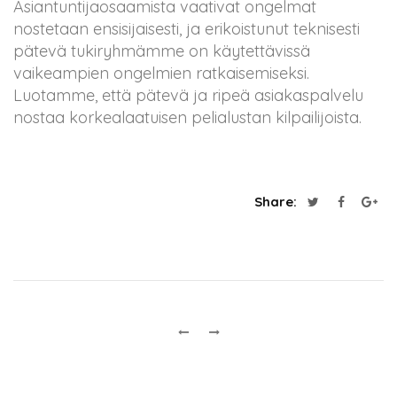
Asiantuntijaosaamista vaativat ongelmat
nostetaan ensisijaisesti, ja erikoistunut teknisesti
pätevä tukiryhmämme on käytettävissä
vaikeampien ongelmien ratkaisemiseksi.
Luotamme, että pätevä ja ripeä asiakaspalvelu
nostaa korkealaatuisen pelialustan kilpailijoista.
Share: