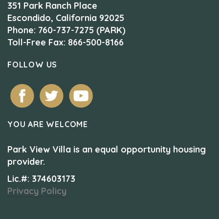
351 Park Ranch Place
Escondido, California 92025
Phone: 760-737-7275 (PARK)
Toll-Free Fax: 866-500-8166
FOLLOW US
YOU ARE WELCOME
Park View Villa is an equal opportunity housing
provider.
Lic.#: 374603173
Privacy Policy