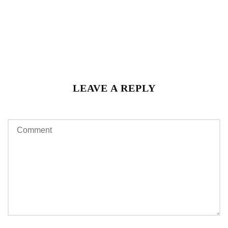
LEAVE A REPLY