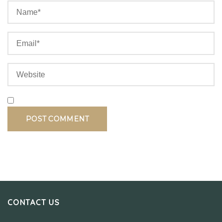
CONTACT US