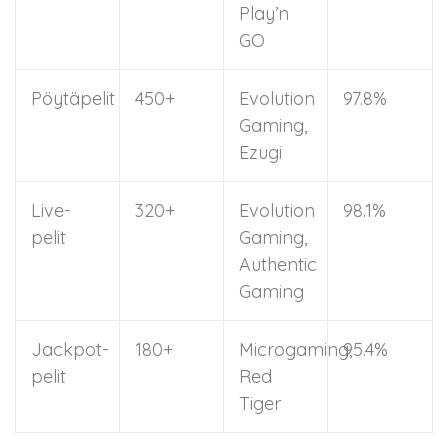
Play’n
GO
Pöytäpelit
450+
Evolution
97.8%
Gaming,
Ezugi
Live-
320+
Evolution
98.1%
pelit
Gaming,
Authentic
Gaming
Jackpot-
180+
Microgaming,
95.4%
pelit
Red
Tiger