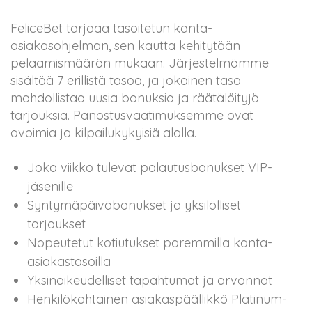
FeliceBet tarjoaa tasoitetun kanta-
asiakasohjelman, sen kautta kehitytään
pelaamismäärän mukaan. Järjestelmämme
sisältää 7 erillistä tasoa, ja jokainen taso
mahdollistaa uusia bonuksia ja räätälöityjä
tarjouksia. Panostusvaatimuksemme ovat
avoimia ja kilpailukykyisiä alalla.
Joka viikko tulevat palautusbonukset VIP-
jäsenille
Syntymäpäiväbonukset ja yksilölliset
tarjoukset
Nopeutetut kotiutukset paremmilla kanta-
asiakastasoilla
Yksinoikeudelliset tapahtumat ja arvonnat
Henkilökohtainen asiakaspäällikkö Platinum-