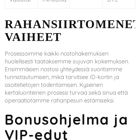
RAHANSIIRTOMENE
VAIHEET
Prosessoimme kaikki nostohakemuksen
huolellisesti taataksemme sujuvan kokemuksen.
Ensimmäisen nostosi yhteydessä suoritamme
tunnistautumisen, mikä tarvitsee ID-kortin ja
osoitetietojen todentamisen. Kyseinen
kertaluonteinen prosessi turvaa sekä sinua että
operaatiotamme rahanpesun estämiseksi.
Bonusohjelma ja
VIP-edut