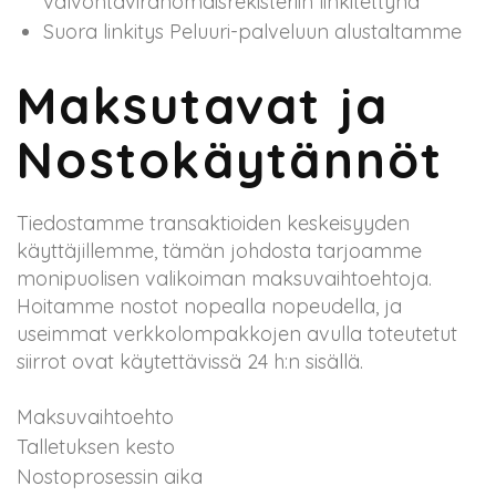
valvontaviranomaisrekisteriin linkitettynä
Suora linkitys Peluuri-palveluun alustaltamme
Maksutavat ja
Nostokäytännöt
Tiedostamme transaktioiden keskeisyyden
käyttäjillemme, tämän johdosta tarjoamme
monipuolisen valikoiman maksuvaihtoehtoja.
Hoitamme nostot nopealla nopeudella, ja
useimmat verkkolompakkojen avulla toteutetut
siirrot ovat käytettävissä 24 h:n sisällä.
Maksuvaihtoehto
Talletuksen kesto
Nostoprosessin aika