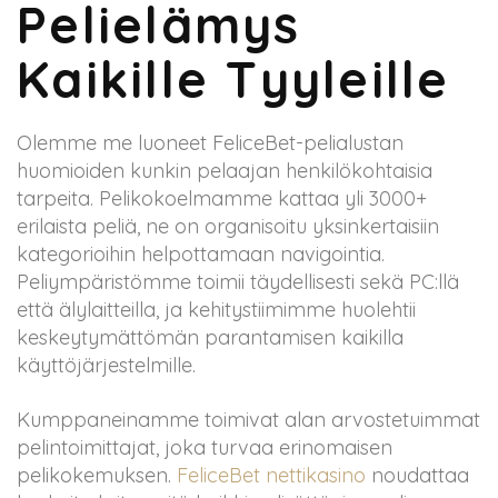
Pelielämys
Kaikille Tyyleille
Olemme me luoneet FeliceBet-pelialustan
huomioiden kunkin pelaajan henkilökohtaisia
tarpeita. Pelikokoelmamme kattaa yli 3000+
erilaista peliä, ne on organisoitu yksinkertaisiin
kategorioihin helpottamaan navigointia.
Peliympäristömme toimii täydellisesti sekä PC:llä
että älylaitteilla, ja kehitystiimimme huolehtii
keskeytymättömän parantamisen kaikilla
käyttöjärjestelmille.
Kumppaneinamme toimivat alan arvostetuimmat
pelintoimittajat, joka turvaa erinomaisen
pelikokemuksen.
FeliceBet nettikasino
noudattaa