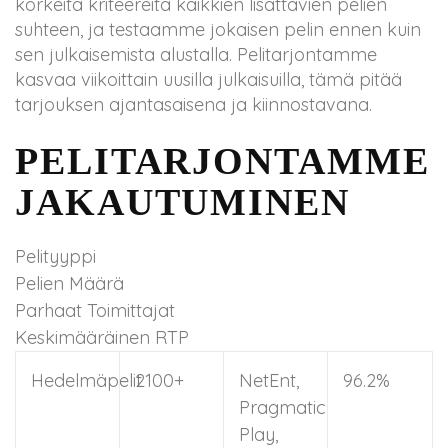
korkeita kriteereitä kaikkien lisättävien pelien
suhteen, ja testaamme jokaisen pelin ennen kuin
sen julkaisemista alustalla. Pelitarjontamme
kasvaa viikoittain uusilla julkaisuilla, tämä pitää
tarjouksen ajantasaisena ja kiinnostavana.
PELITARJONTAMME
JAKAUTUMINEN
Pelityyppi
Pelien Määrä
Parhaat Toimittajat
Keskimääräinen RTP
Hedelmäpelit
2100+
NetEnt,
96.2%
Pragmatic
Play,