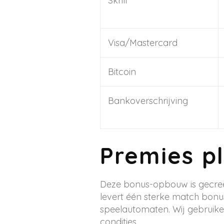
Skrill
Visa/Mastercard
Bitcoin
Bankoverschrijving
Premies pl
Deze bonus-opbouw is gecreë
levert één sterke match bonus
speelautomaten. Wij gebruiken
condities.