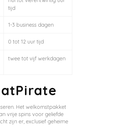
nul tot vierentwintig uur
tijd
1-3 business dagen
0 tot 12 uur tijd
twee tot vijf werkdagen
atPirate
nseren. Het welkomstpakket
 vrije spins voor geliefde
t zijn er, exclusief geheime