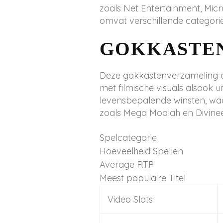
zoals Net Entertainment, Mic
omvat verschillende categorie
GOKKASTEN
Deze gokkastenverzameling omv
met filmische visuals alsook
levensbepalende winsten, waar
zoals Mega Moolah en Divine
Spelcategorie
Hoeveelheid Spellen
Average RTP
Meest populaire Titel
Video Slots