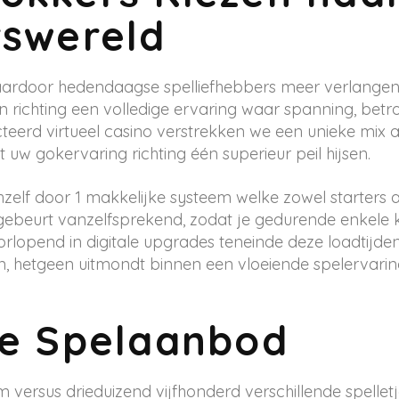
swereld
ardoor hedendaagse spelliefhebbers meer verlangen 
en richting een volledige ervaring waar spanning, be
eerd virtueel casino verstrekken we een unieke mix a
w gokervaring richting één superieur peil hijsen.
hzelf door 1 makkelijke systeem welke zowel starters
gebeurt vanzelfsprekend, zodat je gedurende enkele k
opend in digitale upgrades teneinde deze loadtijden
en, hetgeen uitmondt binnen een vloeiende spelervari
e Spelaanbod
uim versus drieduizend vijfhonderd verschillende spell