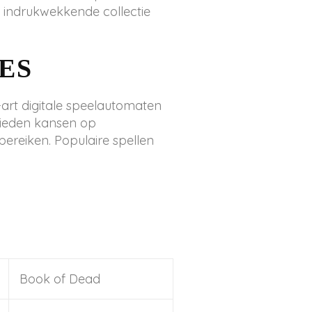
e indrukwekkende collectie
ES
-art digitale speelautomaten
bieden kansen op
bereiken. Populaire spellen
Book of Dead