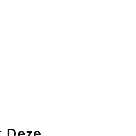
r Deze