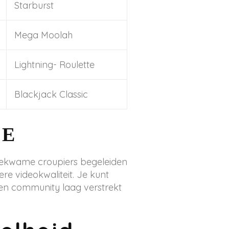
Starburst
Mega Moolah
Lightning- Roulette
Blackjack Classic
CE
 Bekwame croupiers begeleiden
re videokwaliteit. Je kunt
een community laag verstrekt