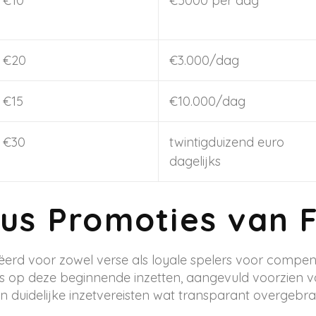
€10
€5000 per dag
€20
€3.000/dag
€15
€10.000/dag
€30
twintigduizend euro
dagelijks
us Promoties van F
erd voor zowel verse als loyale spelers voor compe
 op deze beginnende inzetten, aangevuld voorzien van
 duidelijke inzetvereisten wat transparant overgebrach