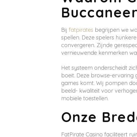
Buccaneer
Bij
fatpirates
begrijpen we wa
spellen. Deze spelers hunker
convergeren. Zijnde gerespect
vernieuwende kenmerken wat u
Het systeem onderscheidt zic
boeit. Deze browse-ervaring 
games komt. Wij pompen doorl
beeld- kwaliteit voor verhog
mobiele toestellen.
Onze Bred
FatPirate Casino faciliteert r