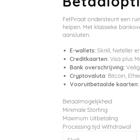
Betaalopti
FetPiraat ondersteunt een ru
helpen. Met klassieke bankove
aansluiten.
E-wallets:
Skriill, Neteller
Creditkaarten:
Visa plus Ma
Bank overschrijving:
Veili
Cryptovaluta:
Bitcoin, Eth
Vooruitbetaalde kaarten:
Betaalmogelijkheid
Minimale Storting
Maximum Uitbetaling
Processing tijd Withdrawal