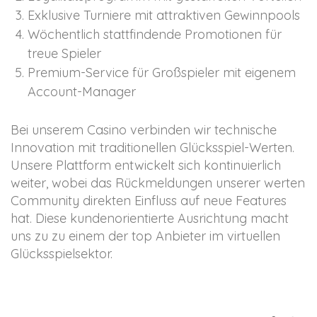
Exklusive Turniere mit attraktiven Gewinnpools
Wöchentlich stattfindende Promotionen für
treue Spieler
Premium-Service für Großspieler mit eigenem
Account-Manager
Bei unserem Casino verbinden wir technische
Innovation mit traditionellen Glücksspiel-Werten.
Unsere Plattform entwickelt sich kontinuierlich
weiter, wobei das Rückmeldungen unserer werten
Community direkten Einfluss auf neue Features
hat. Diese kundenorientierte Ausrichtung macht
uns zu zu einem der top Anbieter im virtuellen
Glücksspielsektor.