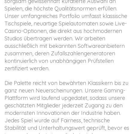
sorgsam gewissenhaft kuratierte Auswahl an
Spielen, die höchste Qualitätsnormen erfüllen.
Unser umfangreiches Portfolio umfasst klassische
Tischspiele, neuartige Spielautomaten sowie Live-
Casino-Optionen, die direkt aus hochmodernen
Studios übertragen werden. Wir arbeiten
ausschließlich mit bekannten Softwareanbietern
zusammen, deren Zufallszahlengeneratoren
kontinuierlich von unabhängigen Prüfstellen
zertifiziert werden.
Die Palette reicht von bewährten Klassikern bis zu
ganz neuen Neuerscheinungen. Unsere Gaming-
Plattform wird laufend upgedatet, sodass unsere
geschätzten Mitglieder jederzeit Zugang zu den
modernsten Innovationen der Industrie haben.
Jedes Spiel wurde auf Fairness, technische
Stabilität und Unterhaltungswert geprüft, bevor es