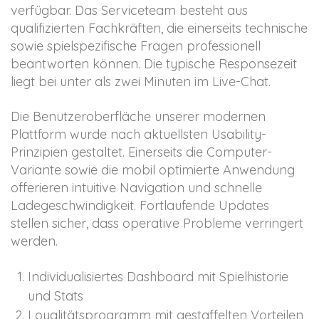
verfügbar. Das Serviceteam besteht aus
qualifizierten Fachkräften, die einerseits technische
sowie spielspezifische Fragen professionell
beantworten können. Die typische Responsezeit
liegt bei unter als zwei Minuten im Live-Chat.
Die Benutzeroberfläche unserer modernen
Plattform wurde nach aktuellsten Usability-
Prinzipien gestaltet. Einerseits die Computer-
Variante sowie die mobil optimierte Anwendung
offerieren intuitive Navigation und schnelle
Ladegeschwindigkeit. Fortlaufende Updates
stellen sicher, dass operative Probleme verringert
werden.
Individualisiertes Dashboard mit Spielhistorie
und Stats
Loyalitätsprogramm mit gestaffelten Vorteilen