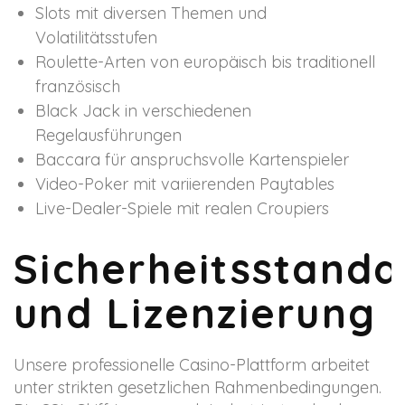
Slots mit diversen Themen und
Volatilitätsstufen
Roulette-Arten von europäisch bis traditionell
französisch
Black Jack in verschiedenen
Regelausführungen
Baccara für anspruchsvolle Kartenspieler
Video-Poker mit variierenden Paytables
Live-Dealer-Spiele mit realen Croupiers
Sicherheitsstanda
und Lizenzierung
Unsere professionelle Casino-Plattform arbeitet
unter strikten gesetzlichen Rahmenbedingungen.