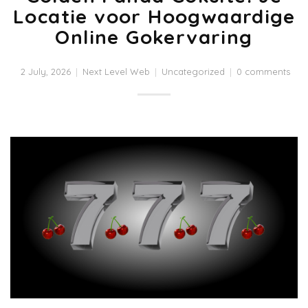
Locatie voor Hoogwaardige
Online Gokervaring
2 July, 2026
Next Level Web
Uncategorized
0 comments