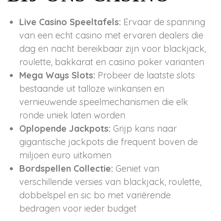
Live Casino Speeltafels:
Ervaar de spanning
van een echt casino met ervaren dealers die
dag en nacht bereikbaar zijn voor blackjack,
roulette, bakkarat en casino poker varianten
Mega Ways Slots:
Probeer de laatste slots
bestaande uit talloze winkansen en
vernieuwende speelmechanismen die elk
ronde uniek laten worden
Oplopende Jackpots:
Grijp kans naar
gigantische jackpots die frequent boven de
miljoen euro uitkomen
Bordspellen Collectie:
Geniet van
verschillende versies van blackjack, roulette,
dobbelspel en sic bo met variërende
bedragen voor ieder budget