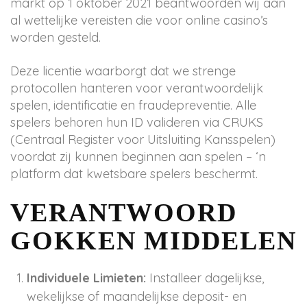
markt op 1 oktober 2021 beantwoorden wij aan
al wettelijke vereisten die voor online casino’s
worden gesteld.
Deze licentie waarborgt dat we strenge
protocollen hanteren voor verantwoordelijk
spelen, identificatie en fraudepreventie. Alle
spelers behoren hun ID valideren via CRUKS
(Centraal Register voor Uitsluiting Kansspelen)
voordat zij kunnen beginnen aan spelen – ‘n
platform dat kwetsbare spelers beschermt.
VERANTWOORD
GOKKEN MIDDELEN
Individuele Limieten:
Installeer dagelijkse,
wekelijkse of maandelijkse deposit- en