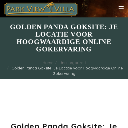
TOG
NAV
GOLDEN PANDA GOKSITE: JE
LOCATIE VOOR
HOOGWAARDIGE ONLINE
GOKERVARING
Home
Uncategorized
Golden Panda Goksite: Je Locatie voor Hoogwaardige Online
Gokervaring
Golden Panda Goksite: Je