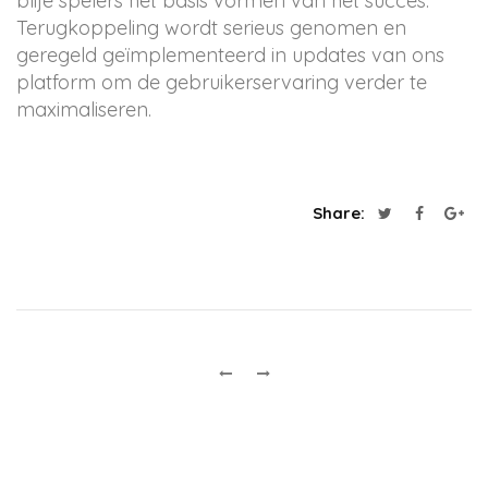
blije spelers het basis vormen van het succes.
Terugkoppeling wordt serieus genomen en
geregeld geïmplementeerd in updates van ons
platform om de gebruikerservaring verder te
maximaliseren.
Share: