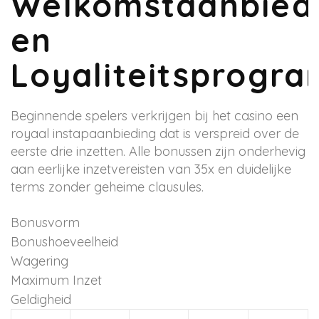
Welkomstaanbied
en
Loyaliteitsprogr
Beginnende spelers verkrijgen bij het casino een
royaal instapaanbieding dat is verspreid over de
eerste drie inzetten. Alle bonussen zijn onderhevig
aan eerlijke inzetvereisten van 35x en duidelijke
terms zonder geheime clausules.
Bonusvorm
Bonushoeveelheid
Wagering
Maximum Inzet
Geldigheid