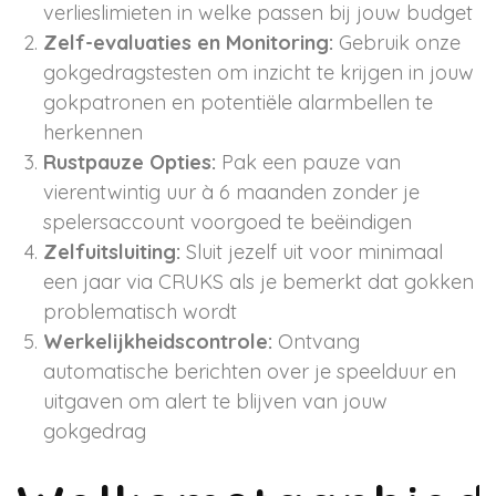
verlieslimieten in welke passen bij jouw budget
Zelf-evaluaties en Monitoring:
Gebruik onze
gokgedragstesten om inzicht te krijgen in jouw
gokpatronen en potentiële alarmbellen te
herkennen
Rustpauze Opties:
Pak een pauze van
vierentwintig uur à 6 maanden zonder je
spelersaccount voorgoed te beëindigen
Zelfuitsluiting:
Sluit jezelf uit voor minimaal
een jaar via CRUKS als je bemerkt dat gokken
problematisch wordt
Werkelijkheidscontrole:
Ontvang
automatische berichten over je speelduur en
uitgaven om alert te blijven van jouw
gokgedrag