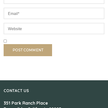
CONTACT US
351 Park Ranch Place