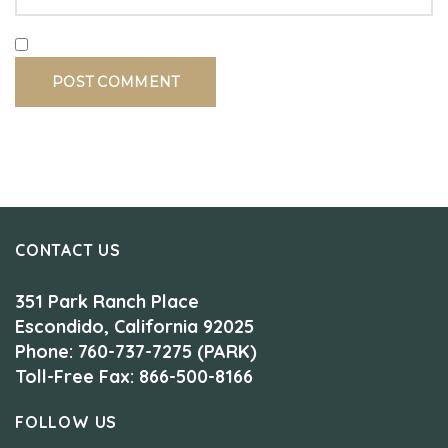
CONTACT US
351 Park Ranch Place
Escondido, California 92025
Phone: 760-737-7275 (PARK)
Toll-Free Fax: 866-500-8166
FOLLOW US