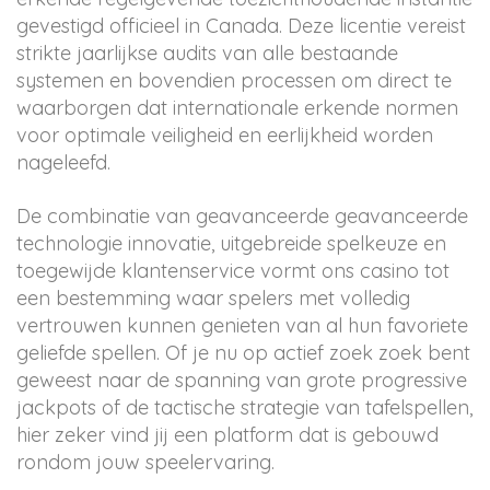
gevestigd officieel in Canada. Deze licentie vereist
strikte jaarlijkse audits van alle bestaande
systemen en bovendien processen om direct te
waarborgen dat internationale erkende normen
voor optimale veiligheid en eerlijkheid worden
nageleefd.
De combinatie van geavanceerde geavanceerde
technologie innovatie, uitgebreide spelkeuze en
toegewijde klantenservice vormt ons casino tot
een bestemming waar spelers met volledig
vertrouwen kunnen genieten van al hun favoriete
geliefde spellen. Of je nu op actief zoek zoek bent
geweest naar de spanning van grote progressive
jackpots of de tactische strategie van tafelspellen,
hier zeker vind jij een platform dat is gebouwd
rondom jouw speelervaring.