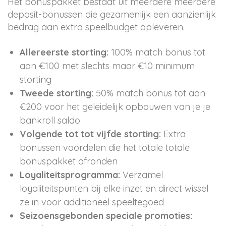
Het bonuspakket bestaat uit meerdere meerdere
deposit-bonussen die gezamenlijk een aanzienlijk
bedrag aan extra speelbudget opleveren.
Allereerste storting:
100% match bonus tot
aan €100 met slechts maar €10 minimum
storting
Tweede storting:
50% match bonus tot aan
€200 voor het geleidelijk opbouwen van je je
bankroll saldo
Volgende tot tot vijfde storting:
Extra
bonussen voordelen die het totale totale
bonuspakket afronden
Loyaliteitsprogramma:
Verzamel
loyaliteitspunten bij elke inzet en direct wissel
ze in voor additioneel speeltegoed
Seizoensgebonden speciale promoties: