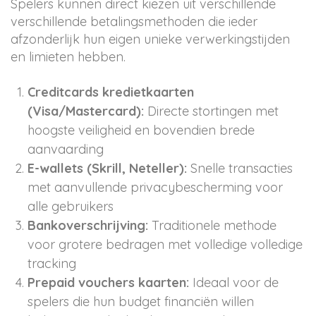
Spelers kunnen direct kiezen uit verschillende
verschillende betalingsmethoden die ieder
afzonderlijk hun eigen unieke verwerkingstijden
en limieten hebben.
Creditcards kredietkaarten
(Visa/Mastercard):
Directe stortingen met
hoogste veiligheid en bovendien brede
aanvaarding
E-wallets (Skrill, Neteller):
Snelle transacties
met aanvullende privacybescherming voor
alle gebruikers
Bankoverschrijving:
Traditionele methode
voor grotere bedragen met volledige volledige
tracking
Prepaid vouchers kaarten:
Ideaal voor de
spelers die hun budget financiën willen