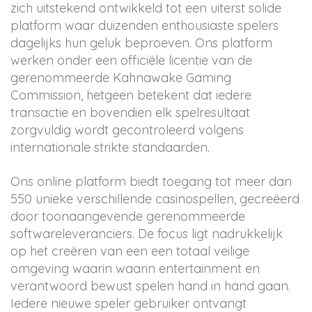
zich uitstekend ontwikkeld tot een uiterst solide
platform waar duizenden enthousiaste spelers
dagelijks hun geluk beproeven. Ons platform
werken onder een officiële licentie van de
gerenommeerde Kahnawake Gaming
Commission, hetgeen betekent dat iedere
transactie en bovendien elk spelresultaat
zorgvuldig wordt gecontroleerd volgens
internationale strikte standaarden.
Ons online platform biedt toegang tot meer dan
550 unieke verschillende casinospellen, gecreëerd
door toonaangevende gerenommeerde
softwareleveranciers. De focus ligt nadrukkelijk
op het creëren van een een totaal veilige
omgeving waarin waarin entertainment en
verantwoord bewust spelen hand in hand gaan.
Iedere nieuwe speler gebruiker ontvangt