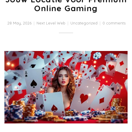
Online Gaming
28 May, 2026
Next Level Web
Uncategorized
0 comments