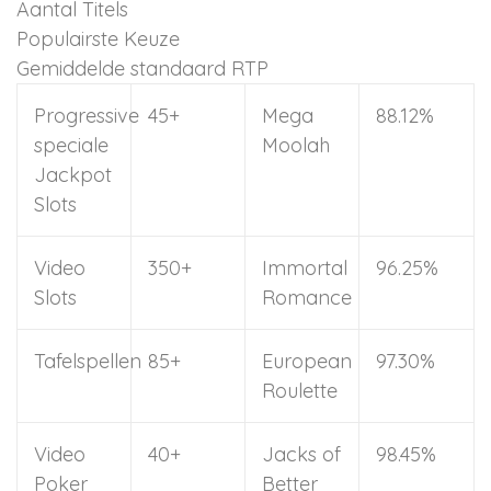
Aantal Titels
Populairste Keuze
Gemiddelde standaard RTP
Progressive
45+
Mega
88.12%
speciale
Moolah
Jackpot
Slots
Video
350+
Immortal
96.25%
Slots
Romance
Tafelspellen
85+
European
97.30%
Roulette
Video
40+
Jacks of
98.45%
Poker
Better