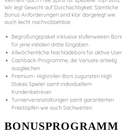
vielmehr auch Free Spins für spezielle Top-Slots.
Wir legt Gewicht auf Durchsichtigkeit: Sämtliche
Bonus-Anforderungen sind klar dargelegt wie
auch leicht nachvollziehbar.
Begrüßungspaket inklusive stufenweisen Boni
für jene initialen dritte Eingaben
Allwöchentliche Nachladeboni für aktive User
Cashback-Programme, die Verluste anteilig
ausgleichen
Premium- Highroller-Boni zugunsten High
Stakes Spieler samt individuellem
Kundenbetreuer
Turnierveranstaltungen samt garantierten
Preistöpfen wie auch Sachwerten
BONUSPROGRAMM