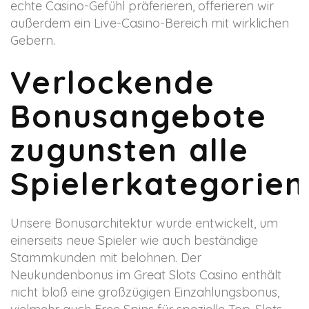
echte Casino-Gefühl präferieren, offerieren wir
außerdem ein Live-Casino-Bereich mit wirklichen
Gebern.
Verlockende
Bonusangebote
zugunsten alle
Spielerkategorien
Unsere Bonusarchitektur wurde entwickelt, um
einerseits neue Spieler wie auch beständige
Stammkunden mit belohnen. Der
Neukundenbonus im Great Slots Casino enthält
nicht bloß eine großzügigen Einzahlungsbonus,