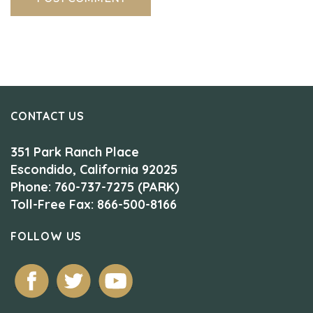
CONTACT US
351 Park Ranch Place
Escondido, California 92025
Phone: 760-737-7275 (PARK)
Toll-Free Fax: 866-500-8166
FOLLOW US