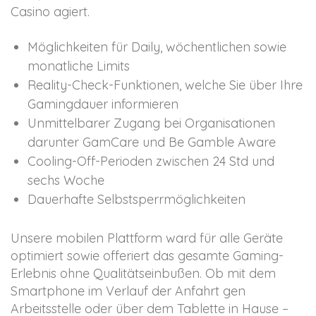
Casino agiert.
Möglichkeiten für Daily, wöchentlichen sowie
monatliche Limits
Reality-Check-Funktionen, welche Sie über Ihre
Gamingdauer informieren
Unmittelbarer Zugang bei Organisationen
darunter GamCare und Be Gamble Aware
Cooling-Off-Perioden zwischen 24 Std und
sechs Woche
Dauerhafte Selbstsperrmöglichkeiten
Unsere mobilen Plattform ward für alle Geräte
optimiert sowie offeriert das gesamte Gaming-
Erlebnis ohne Qualitätseinbußen. Ob mit dem
Smartphone im Verlauf der Anfahrt gen
Arbeitsstelle oder über dem Tablette in Hause –