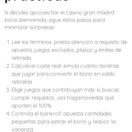
Si decides aprovechar el casino gran madrid
bono bienvenida, sigue estos pasos para
minimizar sorpresas:
Lee los términos: presta atención a requisito de
apuesta, juegos excluidos, plazos y límites de
retirada.
Calcula el coste real: simula cuánto tendrías
que jugar para convertir el bono en saldo
retirable.
Elige juegos que contribuyan más: si buscas
cumplir requisitos, usa tragamonedas que
aporten el 100%.
Controla el bankroll: apuesta cantidades
pequeñas para estirar el bono y reducir la
varianza.