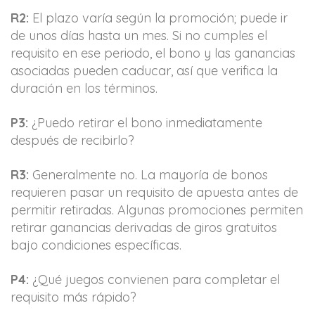
R2:
El plazo varía según la promoción; puede ir
de unos días hasta un mes. Si no cumples el
requisito en ese periodo, el bono y las ganancias
asociadas pueden caducar, así que verifica la
duración en los términos.
P3:
¿Puedo retirar el bono inmediatamente
después de recibirlo?
R3:
Generalmente no. La mayoría de bonos
requieren pasar un requisito de apuesta antes de
permitir retiradas. Algunas promociones permiten
retirar ganancias derivadas de giros gratuitos
bajo condiciones específicas.
P4:
¿Qué juegos convienen para completar el
requisito más rápido?