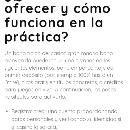
ofrecer y cómo
funciona en la
práctica?
Un bono típico del casino gran madrid bono
bienvenida puede incluir uno o varios de los
siguientes elementos: bono en porcentaje del
primer depósito (por ejemplo 100% hasta un
límite), giros gratis en títulos concretos, o créditos
para juegos en vivo. A continuación, los pasos
habituales para activarlo:
Registro: crear una cuenta proporcionando
datos personales y verificando su identidad si
el casino lo solicita.