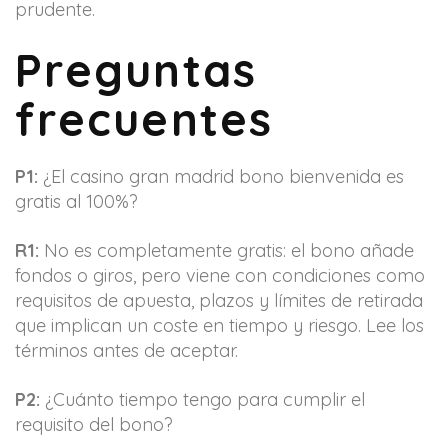
prudente.
Preguntas
frecuentes
P1:
¿El casino gran madrid bono bienvenida es
gratis al 100%?
R1:
No es completamente gratis: el bono añade
fondos o giros, pero viene con condiciones como
requisitos de apuesta, plazos y límites de retirada
que implican un coste en tiempo y riesgo. Lee los
términos antes de aceptar.
P2:
¿Cuánto tiempo tengo para cumplir el
requisito del bono?