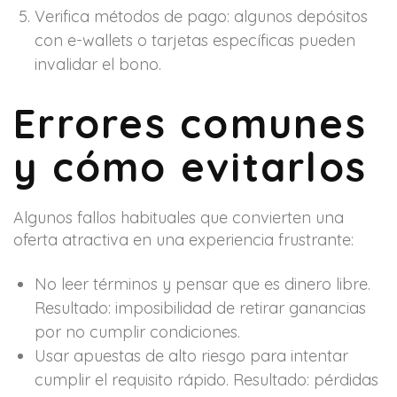
Verifica métodos de pago: algunos depósitos
con e-wallets o tarjetas específicas pueden
invalidar el bono.
Errores comunes
y cómo evitarlos
Algunos fallos habituales que convierten una
oferta atractiva en una experiencia frustrante:
No leer términos y pensar que es dinero libre.
Resultado: imposibilidad de retirar ganancias
por no cumplir condiciones.
Usar apuestas de alto riesgo para intentar
cumplir el requisito rápido. Resultado: pérdidas