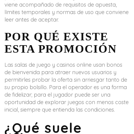
viene acompañado de requisitos de apuesta,
límites temporales y normas de uso que conviene
leer antes de aceptar.
POR QUÉ EXISTE
ESTA PROMOCIÓN
Las salas de juego y casinos online usan bonos
de bienvenida para atraer nuevos usuarios y
permitirles probar la oferta sin arriesgar tanto de
su propio bolsillo. Para el operador es una forma
de fidelizar; para el jugador puede ser una
oportunidad de explorar juegos con menos coste
inicial, siempre que entienda las condiciones.
¿Qué suele