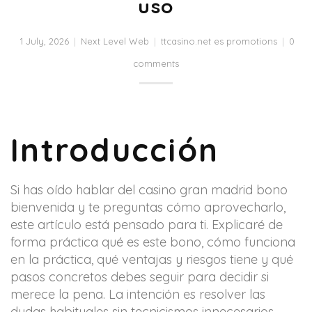
uso
1 July, 2026
Next Level Web
ttcasino.net es promotions
0
comments
Introducción
Si has oído hablar del casino gran madrid bono
bienvenida y te preguntas cómo aprovecharlo,
este artículo está pensado para ti. Explicaré de
forma práctica qué es este bono, cómo funciona
en la práctica, qué ventajas y riesgos tiene y qué
pasos concretos debes seguir para decidir si
merece la pena. La intención es resolver las
dudas habituales sin tecnicismos innecesarios.