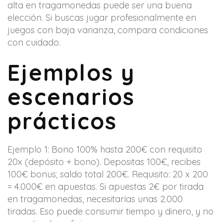
alta en tragamonedas puede ser una buena
elección. Si buscas jugar profesionalmente en
juegos con baja varianza, compara condiciones
con cuidado.
Ejemplos y
escenarios
prácticos
Ejemplo 1: Bono 100% hasta 200€ con requisito
20x (depósito + bono). Depositas 100€, recibes
100€ bonus; saldo total 200€. Requisito: 20 x 200
= 4.000€ en apuestas. Si apuestas 2€ por tirada
en tragamonedas, necesitarías unas 2.000
tiradas. Eso puede consumir tiempo y dinero, y no