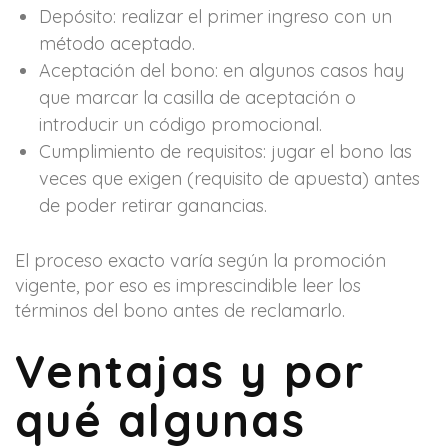
Depósito: realizar el primer ingreso con un
método aceptado.
Aceptación del bono: en algunos casos hay
que marcar la casilla de aceptación o
introducir un código promocional.
Cumplimiento de requisitos: jugar el bono las
veces que exigen (requisito de apuesta) antes
de poder retirar ganancias.
El proceso exacto varía según la promoción
vigente, por eso es imprescindible leer los
términos del bono antes de reclamarlo.
Ventajas y por
qué algunas