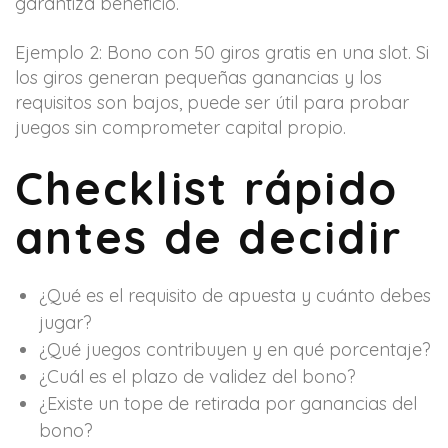
garantiza beneficio.
Ejemplo 2: Bono con 50 giros gratis en una slot. Si
los giros generan pequeñas ganancias y los
requisitos son bajos, puede ser útil para probar
juegos sin comprometer capital propio.
Checklist rápido
antes de decidir
¿Qué es el requisito de apuesta y cuánto debes
jugar?
¿Qué juegos contribuyen y en qué porcentaje?
¿Cuál es el plazo de validez del bono?
¿Existe un tope de retirada por ganancias del
bono?