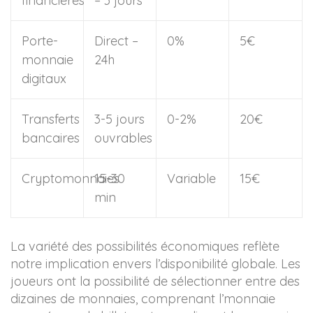
financières
– 3 jours
Porte-
Direct –
0%
5€
monnaie
24h
digitaux
Transferts
3-5 jours
0-2%
20€
bancaires
ouvrables
Cryptomonnaies
15-30
Variable
15€
min
La variété des possibilités économiques reflète
notre implication envers l’disponibilité globale. Les
joueurs ont la possibilité de sélectionner entre des
dizaines de monnaies, comprenant l’monnaie