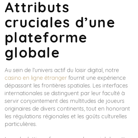
Attributs
cruciales d’une
plateforme
globale
Au sein de l’univers actif du loisir digital, notre
casino en ligne étranger
fournit une expérience
dépassant les frontières spatiales. Les interfaces
internationales se distinguent par leur faculté à
servir conjointement des multitudes de joueurs
originaires de divers continents, tout en honorant
les régulations régionales et les goûts culturelles
particulières.