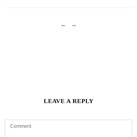
LEAVE A REPLY