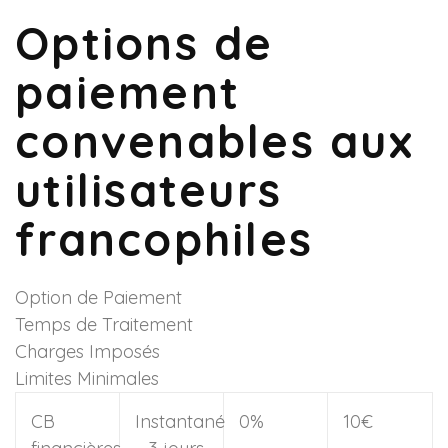
Options de
paiement
convenables aux
utilisateurs
francophiles
Option de Paiement
Temps de Traitement
Charges Imposés
Limites Minimales
CB
Instantané
0%
10€