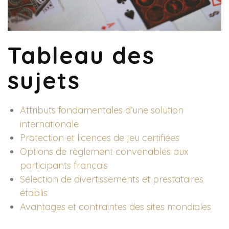
Tableau des
sujets
Attributs fondamentales d’une solution
internationale
Protection et licences de jeu certifiées
Options de règlement convenables aux
participants français
Sélection de divertissements et prestataires
établis
Avantages et contraintes des sites mondiales