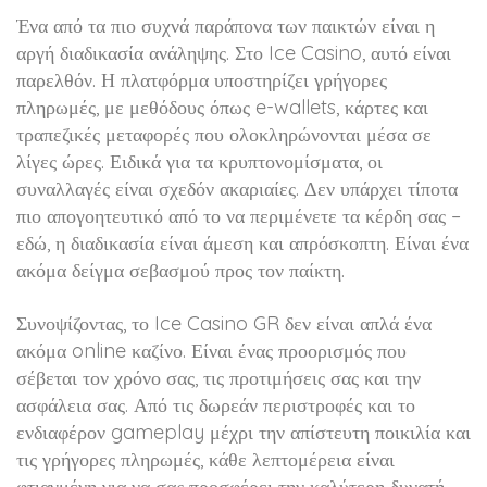
Ένα από τα πιο συχνά παράπονα των παικτών είναι η
αργή διαδικασία ανάληψης. Στο Ice Casino, αυτό είναι
παρελθόν. Η πλατφόρμα υποστηρίζει γρήγορες
πληρωμές, με μεθόδους όπως e-wallets, κάρτες και
τραπεζικές μεταφορές που ολοκληρώνονται μέσα σε
λίγες ώρες. Ειδικά για τα κρυπτονομίσματα, οι
συναλλαγές είναι σχεδόν ακαριαίες. Δεν υπάρχει τίποτα
πιο απογοητευτικό από το να περιμένετε τα κέρδη σας –
εδώ, η διαδικασία είναι άμεση και απρόσκοπτη. Είναι ένα
ακόμα δείγμα σεβασμού προς τον παίκτη.
Συνοψίζοντας, το Ice Casino GR δεν είναι απλά ένα
ακόμα online καζίνο. Είναι ένας προορισμός που
σέβεται τον χρόνο σας, τις προτιμήσεις σας και την
ασφάλεια σας. Από τις δωρεάν περιστροφές και το
ενδιαφέρον gameplay μέχρι την απίστευτη ποικιλία και
τις γρήγορες πληρωμές, κάθε λεπτομέρεια είναι
φτιαγμένη για να σας προσφέρει την καλύτερη δυνατή