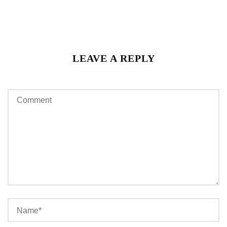
LEAVE A REPLY