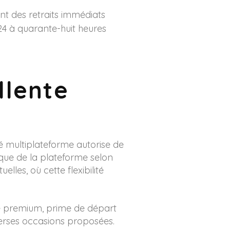
nt des retraits immédiats
24 à quarante-huit heures
llente
té multiplateforme autorise de
que de la plateforme selon
les, où cette flexibilité
té premium, prime de départ
erses occasions proposées.