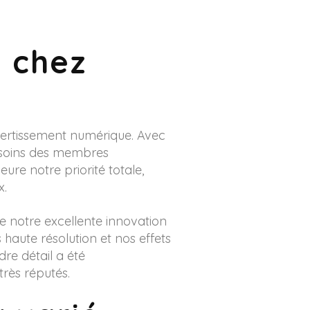
t chez
vertissement numérique. Avec
esoins des membres
re notre priorité totale,
x.
ue notre excellente innovation
haute résolution et nos effets
re détail a été
rès réputés.