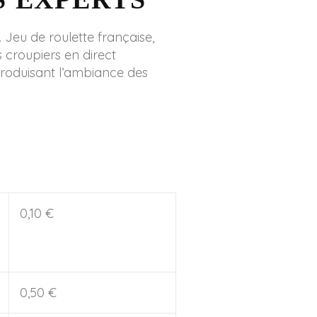
 Jeu de roulette française,
 croupiers en direct
produisant l’ambiance des
0,10 €
0,50 €