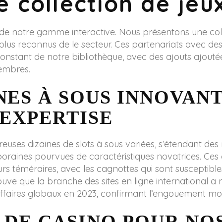
e collection de jeu
 de notre gamme interactive. Nous présentons une col
lus reconnus de le secteur. Ces partenariats avec de
onstant de notre bibliothèque, avec des ajouts ajou
membres.
ES À SOUS INNOVANT
 EXPERTISE
ses dizaines de slots à sous variées, s’étendant des r
ines pourvues de caractéristiques novatrices. Ces c
urs téméraires, avec les cagnottes qui sont susceptibl
rouve que la branche des sites en ligne international 
’affaires globaux en 2023, confirmant l’engouement mon
 DE CASINO POUR NO