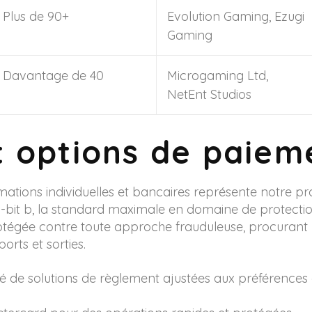
Plus de 90+
Evolution Gaming, Ezugi
Gaming
Davantage de 40
Microgaming Ltd,
NetEnt Studios
et options de paiem
ations individuelles et bancaires représente notre pro
bit b, la standard maximale en domaine de protecti
otégée contre toute approche frauduleuse, procurant 
rts et sorties.
té de solutions de règlement ajustées aux préférences