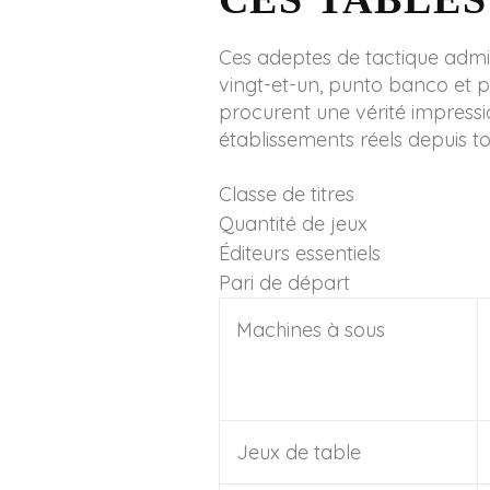
Ces adeptes de tactique admire
vingt-et-un, punto banco et p
procurent une vérité impress
établissements réels depuis t
Classe de titres
Quantité de jeux
Éditeurs essentiels
Pari de départ
Machines à sous
Jeux de table