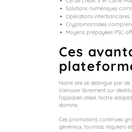
CB de crédit V et Carte Ma
Solutions numériques comme
Opérations interbancaires 
Cryptomonnaies comprenan
Moyens prépayées PSC off
Ces avant
plateform
Notre site se distingue par d
s’amuser librement sur deskto
l’appareil utilisé. Notre adap
domine.
Ces promotions continues gra
généreux, tournois réguliers