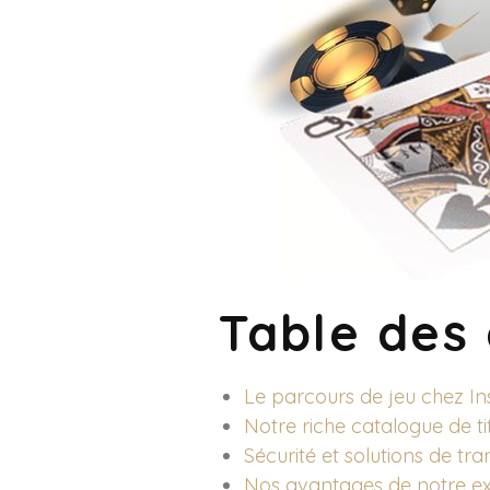
Table des 
Le parcours de jeu chez In
Notre riche catalogue de t
Sécurité et solutions de tr
Nos avantages de notre exc