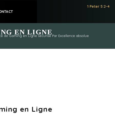
ONTACT
ING EN LIGNE
ce de Gaming en Ligne sécurisé Par Excellence absolue
aming en Ligne