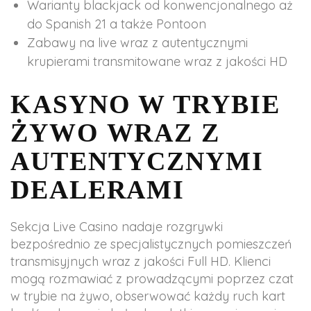
Warianty blackjack od konwencjonalnego aż
do Spanish 21 a także Pontoon
Zabawy na live wraz z autentycznymi
krupierami transmitowane wraz z jakości HD
KASYNO W TRYBIE
ŻYWO WRAZ Z
AUTENTYCZNYMI
DEALERAMI
Sekcja Live Casino nadaje rozgrywki
bezpośrednio ze specjalistycznych pomieszczeń
transmisyjnych wraz z jakości Full HD. Klienci
mogą rozmawiać z prowadzącymi poprzez czat
w trybie na żywo, obserwować każdy ruch kart