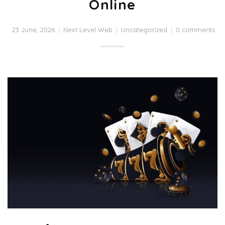
Online
23 June, 2026
Next Level Web
Uncategorized
0 comments