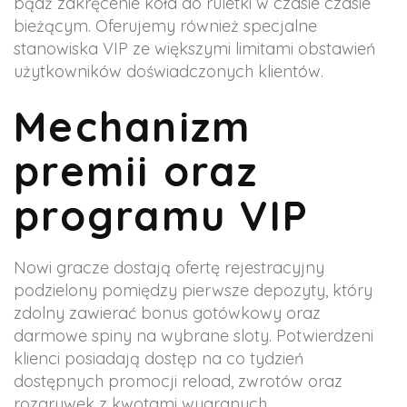
bądź zakręcenie koła do ruletki w czasie czasie
bieżącym. Oferujemy również specjalne
stanowiska VIP ze większymi limitami obstawień
użytkowników doświadczonych klientów.
Mechanizm
premii oraz
programu VIP
Nowi gracze dostają ofertę rejestracyjny
podzielony pomiędzy pierwsze depozyty, który
zdolny zawierać bonus gotówkowy oraz
darmowe spiny na wybrane sloty. Potwierdzeni
klienci posiadają dostęp na co tydzień
dostępnych promocji reload, zwrotów oraz
rozgrywek z kwotami wygranych.