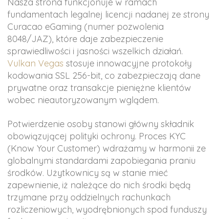
Nasza strona funkcjonuje w ramach
fundamentach legalnej licencji nadanej ze strony
Curacao eGaming (numer pozwolenia
8048/JAZ), które daje zabezpieczenie
sprawiedliwości i jasności wszelkich działań.
Vulkan Vegas
stosuje innowacyjne protokoły
kodowania SSL 256-bit, co zabezpieczają dane
prywatne oraz transakcje pieniężne klientów
wobec nieautoryzowanym wglądem.
Potwierdzenie osoby stanowi główny składnik
obowiązującej polityki ochrony. Proces KYC
(Know Your Customer) wdrażamy w harmonii ze
globalnymi standardami zapobiegania praniu
środków. Użytkownicy są w stanie mieć
zapewnienie, iż należące do nich środki będą
trzymane przy oddzielnych rachunkach
rozliczeniowych, wyodrębnionych spod funduszy