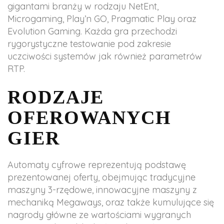
gigantami branży w rodzaju NetEnt,
Microgaming, Play’n GO, Pragmatic Play oraz
Evolution Gaming. Każda gra przechodzi
rygorystyczne testowanie pod zakresie
uczciwości systemów jak również parametrów
RTP.
RODZAJE
OFEROWANYCH
GIER
Automaty cyfrowe reprezentują podstawę
prezentowanej oferty, obejmując tradycyjne
maszyny 3-rzędowe, innowacyjne maszyny z
mechaniką Megaways, oraz także kumulujące się
nagrody główne ze wartościami wygranych