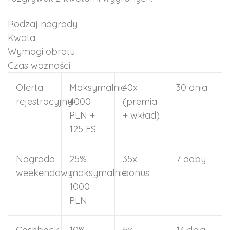
Rodzaj nagrody
Kwota
Wymogi obrotu
Czas ważności
Oferta
Maksymalnie
40x
30 dnia
rejestracyjny
4000
(premia
PLN +
+ wkład)
125 FS
Nagroda
25%
35x
7 doby
weekendowy
maksymalnie
bonus
1000
PLN