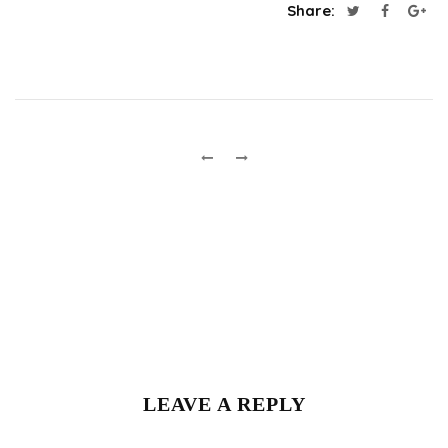
Share:
LEAVE A REPLY