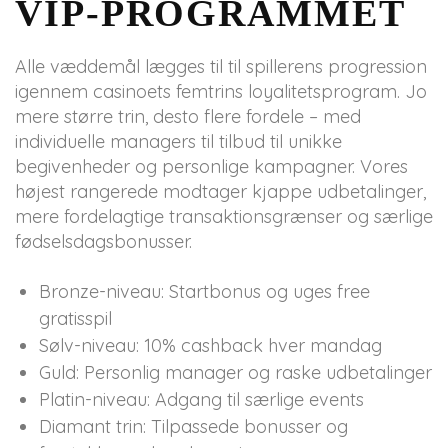
VIP-PROGRAMMET
Alle væddemål lægges til til spillerens progression
igennem casinoets femtrins loyalitetsprogram. Jo
mere større trin, desto flere fordele – med
individuelle managers til tilbud til unikke
begivenheder og personlige kampagner. Vores
højest rangerede modtager kjappe udbetalinger,
mere fordelagtige transaktionsgrænser og særlige
fødselsdagsbonusser.
Bronze-niveau: Startbonus og uges free
gratisspil
Sølv-niveau: 10% cashback hver mandag
Guld: Personlig manager og raske udbetalinger
Platin-niveau: Adgang til særlige events
Diamant trin: Tilpassede bonusser og