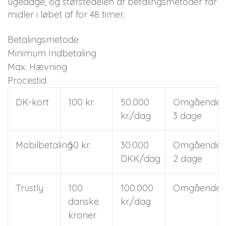
ugedage, og størstedelen af betalingsmetoder får
midler i løbet af for 48 timer.
Betalingsmetode
Minimum Indbetaling
Max. Hævning
Procestid
DK-kort
100 kr.
50.000
Omgående/
kr./dag
3 dage
Mobilbetaling
50 kr.
30.000
Omgående/
DKK/dag
2 dage
Trustly
100
100.000
Omgående/I
danske
kr./dag
kroner