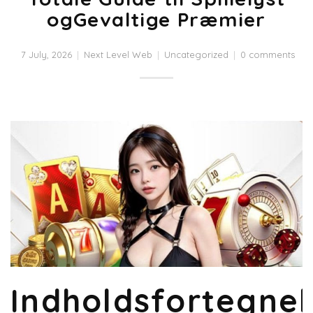
ogGevaltige Præmier
7 July, 2026
Next Level Web
Uncategorized
0 comments
Indholdsfortegnel