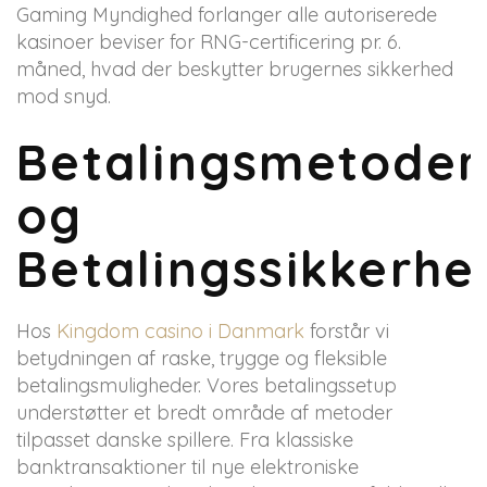
Gaming Myndighed forlanger alle autoriserede
kasinoer beviser for RNG-certificering pr. 6.
måned, hvad der beskytter brugernes sikkerhed
mod snyd.
Betalingsmetoder
og
Betalingssikkerhe
Hos
Kingdom casino i Danmark
forstår vi
betydningen af raske, trygge og fleksible
betalingsmuligheder. Vores betalingssetup
understøtter et bredt område af metoder
tilpasset danske spillere. Fra klassiske
banktransaktioner til nye elektroniske