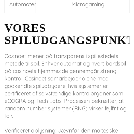
Automater
Microgaming
VORES
SPILUDGANGSPUNK
Casinoet mener på transparens i spillestedets
metode til spil. Enhver automat og hvert bordspil
på casinoets hjemmeside gennemgår streng
kontrol. Casinoet samarbejder alene med
godkendte spiludbydere, hvis systemer er
certificeret af selvstændige kontrolorganer som
eCOGRA og iTech Labs. Processen bekræfter, at
random number systemer (RNG) virker fejlfrit og
fair.
Verificeret oplysning: Jævnfør den maltesiske