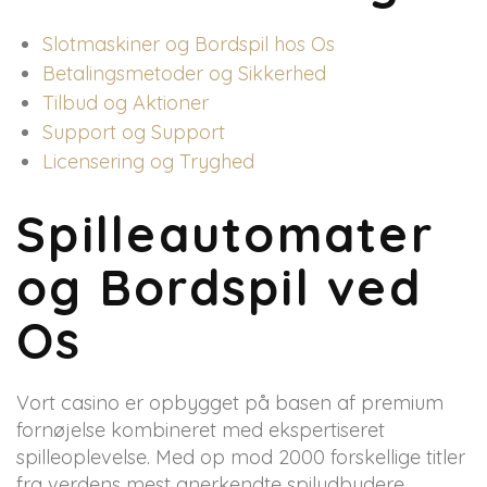
Slotmaskiner og Bordspil hos Os
Betalingsmetoder og Sikkerhed
Tilbud og Aktioner
Support og Support
Licensering og Tryghed
Spilleautomater
og Bordspil ved
Os
Vort casino er opbygget på basen af premium
fornøjelse kombineret med ekspertiseret
spilleoplevelse. Med op mod 2000 forskellige titler
fra verdens mest anerkendte spiludbydere