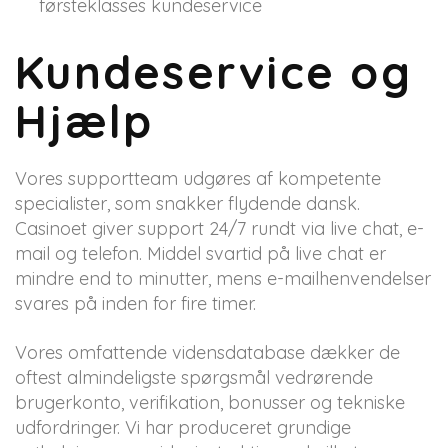
førsteklasses kundeservice
Kundeservice og
Hjælp
Vores supportteam udgøres af kompetente
specialister, som snakker flydende dansk.
Casinoet giver support 24/7 rundt via live chat, e-
mail og telefon. Middel svartid på live chat er
mindre end to minutter, mens e-mailhenvendelser
svares på inden for fire timer.
Vores omfattende vidensdatabase dækker de
oftest almindeligste spørgsmål vedrørende
brugerkonto, verifikation, bonusser og tekniske
udfordringer. Vi har produceret grundige