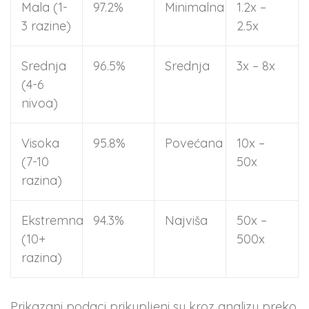
Mala (1-
97.2%
Minimalna
1.2x –
3 razine)
2.5x
Srednja
96.5%
Srednja
3x – 8x
(4-6
nivoa)
Visoka
95.8%
Povećana
10x –
(7-10
50x
razina)
Ekstremna
94.3%
Najviša
50x –
(10+
500x
razina)
Prikazani podaci prikupljeni su kroz analizu preko