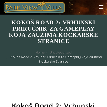
TOG
NAV
KOKOŠ ROAD 2: VRHUNSKI
PRIRUČNIK ZA GAMEPLAY
KOJA ZAUZIMA KOCKARSKE
STRANICE
Home
Uncategorized
Kokoš Road 2: Vrhunski Priručnik za Gameplay koja Zauzima
Kockarske Stranice
Kokoš Road 2: Vrhunski