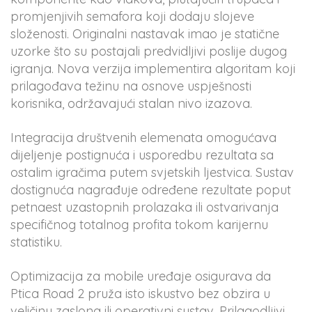
promjenjivih semafora koji dodaju slojeve
složenosti. Originalni nastavak imao je statične
uzorke što su postajali predvidljivi poslije dugog
igranja. Nova verzija implementira algoritam koji
prilagođava težinu na osnove uspješnosti
korisnika, održavajući stalan nivo izazova.
Integracija društvenih elemenata omogućava
dijeljenje postignuća i usporedbu rezultata sa
ostalim igračima putem svjetskih ljestvica. Sustav
dostignuća nagrađuje određene rezultate poput
petnaest uzastopnih prolazaka ili ostvarivanja
specifičnog totalnog profita tokom karijernu
statistiku.
Optimizacija za mobile uređaje osigurava da
Ptica Road 2 pruža isto iskustvo bez obzira u
veličinu zaslona ili operativni sustav. Prilagodljivi