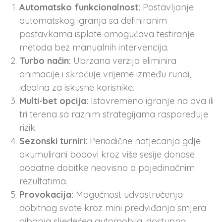
Automatsko funkcionalnost:
Postavljanje
automatskog igranja sa definiranim
postavkama isplate omogućava testiranje
metoda bez manualnih intervencija.
Turbo način:
Ubrzana verzija eliminira
animacije i skraćuje vrijeme između rundi,
idealna za iskusne korisnike.
Multi-bet opcija:
Istovremeno igranje na dva ili
tri terena sa raznim strategijama raspoređuje
rizik.
Sezonski turniri:
Periodične natjecanja gdje
akumulirani bodovi kroz više sesije donose
dodatne dobitke neovisno o pojedinačnim
rezultatima.
Provokacija:
Mogućnost udvostručenja
dobitnog svote kroz mini predviđanja smjera
gibanja sljedećeg automobila, dostupna