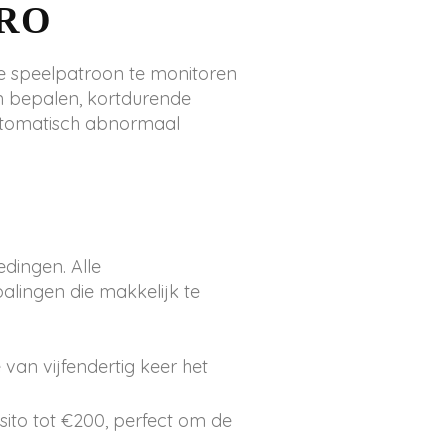
ARO
e speelpatroon te monitoren
ten bepalen, kortdurende
 automatisch abnormaal
dingen. Alle
lingen die makkelijk te
 van vijfendertig keer het
sito tot €200, perfect om de