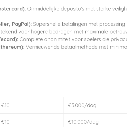
astercard):
Onmiddellijke deposito’s met sterke veili
n
eller, PayPal):
Supersnelle betalingen met processing
stekend voor hogere bedragen met maximale betrou
ecard):
Complete anonimiteit voor spelers die priva
Ethereum):
Vernieuwende betaalmethode met minimale
€10
€5.000/dag
€10
€10.000/dag