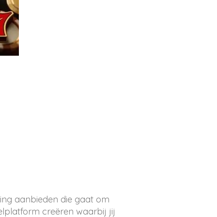
aring aanbieden die gaat om
elplatform creëren waarbij jij