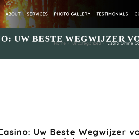
ABOUT
SERVICES
PHOTO GALLERY
TESTIMONIALS
C
NO: UW BESTE WEGWIJZER V
Home
Uncategorized
Lizaro Online C
 Casino: Uw Beste Wegwijzer v