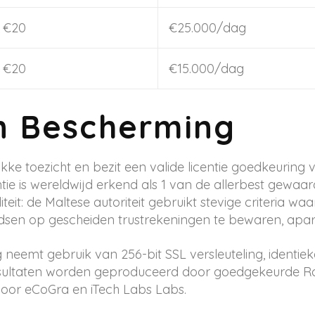
€20
€25.000/dag
€20
€15.000/dag
en Bescherming
akke toezicht en bezit een valide licentie goedkeurin
ie is wereldwijd erkend als 1 van de allerbest gewaard
eit: de Maltese autoriteit gebruikt stevige criteria waa
sen op gescheiden trustrekeningen te bewaren, apar
eemt gebruik van 256-bit SSL versleuteling, identiek
esultaten worden geproduceerd door goedgekeurde R
door eCoGra en iTech Labs Labs.