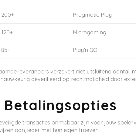
200+
Pragmatic Play
120+
Microgaming
85+
Play’n GO
de leveranciers verzekert niet uitsluitend aantal, 
t nauwkeurig geverifieerd op rechtmatigheid door extern
 Betalingsopties
eiligde transacties onmisbaar zijn voor jouw spelerv
ijzen aan, ieder met hun eigen troeven: