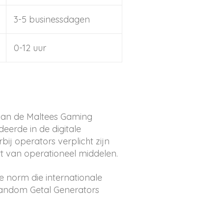
3-5 businessdagen
0-12 uur
g van de Maltees Gaming
eerde in de digitale
rbij operators verplicht zijn
t van operationeel middelen.
e norm die internationale
andom Getal Generators