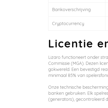
Bankoverschrijving
Cryptocurrency
Licentie 
Lizaro functioneert onder str
Commissie (MGA). Dezen licent
gokwereld. Een bevestigd realit
minimaal 85% van spelersfond
Onze technische bescherming n
banken gebruiken. Elk spelr
(generators), gecontroleerd 