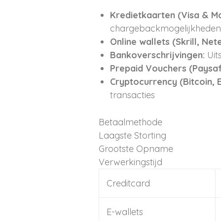
Kredietkaarten (Visa & M
chargebackmogelijkhede
Online wallets (Skrill, Net
Bankoverschrijvingen:
Uit
Prepaid Vouchers (Paysaf
Cryptocurrency (Bitcoin, 
transacties
Betaalmethode
Laagste Storting
Grootste Opname
Verwerkingstijd
Creditcard
E-wallets