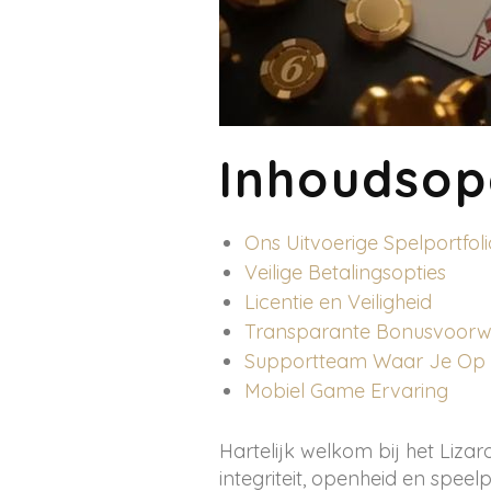
Inhoudso
Ons Uitvoerige Spelportfol
Veilige Betalingsopties
Licentie en Veiligheid
Transparante Bonusvoor
Supportteam Waar Je Op
Mobiel Game Ervaring
Hartelijk welkom bij het Liza
integriteit, openheid en speel