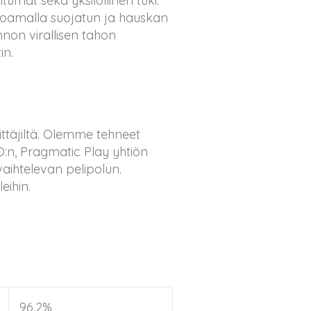
tumat sekä yksilöllinen tuki.
joamalla suojatun ja hauskan
non virallisen tahon
in.
ttäjiltä. Olemme tehneet
:n, Pragmatic Play yhtiön
aihtelevan pelipolun.
eihin.
96.2%