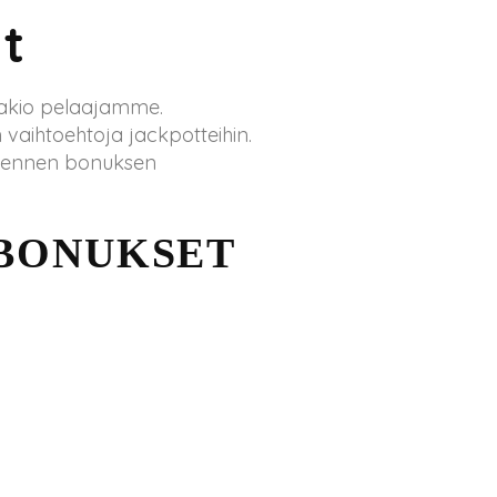
t
vakio pelaajamme.
 vaihtoehtoja jackpotteihin.
a ennen bonuksen
BONUKSET