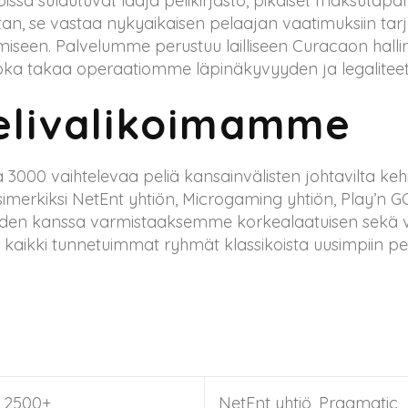
joissa sulautuvat laaja pelikirjasto, pikaiset maksutapah
n, se vastaa nykyaikaisen pelaajan vaatimuksiin tar
iseen. Palvelumme perustuu lailliseen Curacaon hallin
joka takaa operaatiomme läpinäkyvyyden ja legaliteet
elivalikoimamme
000 vaihtelevaa peliä kansainvälisten johtavilta kehi
merkiksi NetEnt yhtiön, Microgaming yhtiön, Play’n GO
öiden kanssa varmistaaksemme korkealaatuisen sekä v
 kaikki tunnetuimmat ryhmät klassikoista uusimpiin pel
2500+
NetEnt yhtiö, Pragmatic