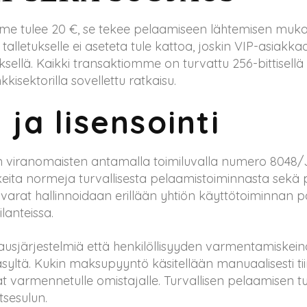
me tulee 20 €, se tekee pelaamiseen lähtemisen muka
talletukselle ei aseteta tule kattoa, joskin VIP-asiakka
yksellä. Kaikki transaktiomme on turvattu 256-bittisellä
isektorilla sovellettu ratkaisu.
 ja lisensointi
iranomaisten antamalla toimiluvalla numero 8048/JA
ta normeja turvallisesta pelaamistoiminnasta sekä p
varat hallinnoidaan erillään yhtiön käyttötoiminnan pa
lanteissa.
sjärjestelmiä että henkilöllisyyden varmentamiskei
äsyltä. Kukin maksupyyntö käsitellään manuaalisesti t
vät varmennetulle omistajalle. Turvallisen pelaamise
tsesulun.