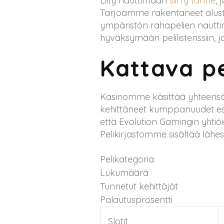
Liity nauttimaan
siirry tänne
, 
Tarjoamme rakentaneet alusta
ympäristön rahapelien nauttim
hyväksymään pelilistenssiin, 
Kattava p
Kasinomme käsittää yhteensä 3
kehittäneet kumppanuudet esi
että Evolution Gamingin yhti
Pelikirjastomme sisältää lähes
Pelikategoria
Lukumäärä
Tunnetut kehittäjät
Palautusprosentti
Slotit