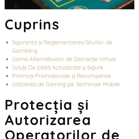
Cuprins
Siguranța și Reglementarea Siturilor de
Gambling
Gama Alternativelor de Distracție Virtual
Soluții De plată Actualizate și Sigure
Promoții Promoționale și Recompense
Utilizarea de Gaming pe Terminale Mobile
Protecția și
Autorizarea
Operatorilor de