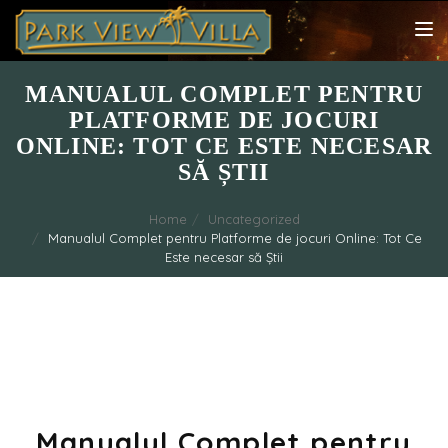
TOG
NAV
MANUALUL COMPLET PENTRU
PLATFORME DE JOCURI
ONLINE: TOT CE ESTE NECESAR
SĂ ȘTII
Home
Uncategorized
Manualul Complet pentru Platforme de jocuri Online: Tot Ce
Este necesar să Știi
Manualul Complet pentru