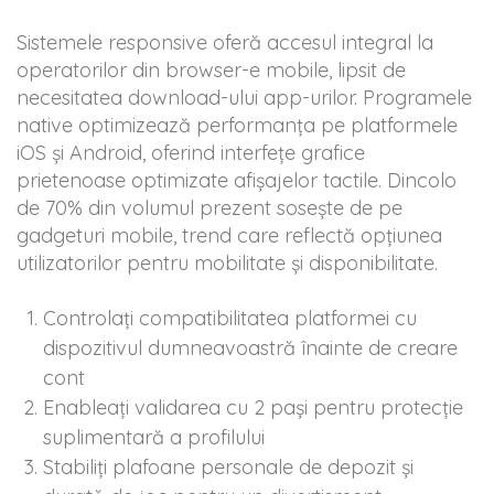
Sistemele responsive oferă accesul integral la
operatorilor din browser-e mobile, lipsit de
necesitatea download-ului app-urilor. Programele
native optimizează performanța pe platformele
iOS și Android, oferind interfețe grafice
prietenoase optimizate afișajelor tactile. Dincolo
de 70% din volumul prezent sosește de pe
gadgeturi mobile, trend care reflectă opțiunea
utilizatorilor pentru mobilitate și disponibilitate.
Controlați compatibilitatea platformei cu
dispozitivul dumneavoastră înainte de creare
cont
Enableați validarea cu 2 pași pentru protecție
suplimentară a profilului
Stabiliți plafoane personale de depozit și