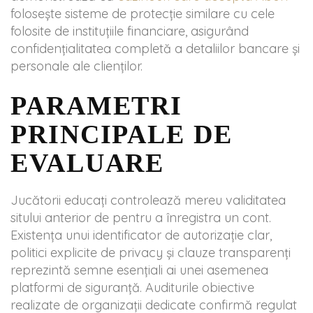
folosește sisteme de protecție similare cu cele
folosite de instituțiile financiare, asigurând
confidențialitatea completă a detaliilor bancare și
personale ale clienților.
PARAMETRI
PRINCIPALE DE
EVALUARE
Jucătorii educați controlează mereu validitatea
sitului anterior de pentru a înregistra un cont.
Existența unui identificator de autorizație clar,
politici explicite de privacy și clauze transparenți
reprezintă semne esențiali ai unei asemenea
platformi de siguranță. Auditurile obiective
realizate de organizații dedicate confirmă regulat