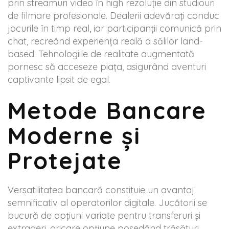
prin streamuri video în high rezoluție din studiouri
de filmare profesionale. Dealerii adevărați conduc
jocurile în timp real, iar participanții comunică prin
chat, recreând experiența reală a sălilor land-
based. Tehnologiile de realitate augmentată
pornesc să acceseze piața, asigurând aventuri
captivante lipsit de egal.
Metode Bancare
Moderne și
Protejate
Versatilitatea bancară constituie un avantaj
semnificativ al operatorilor digitale. Jucătorii se
bucură de opțiuni variate pentru transferuri și
extrageri, oricare opțiune posedând trăsături