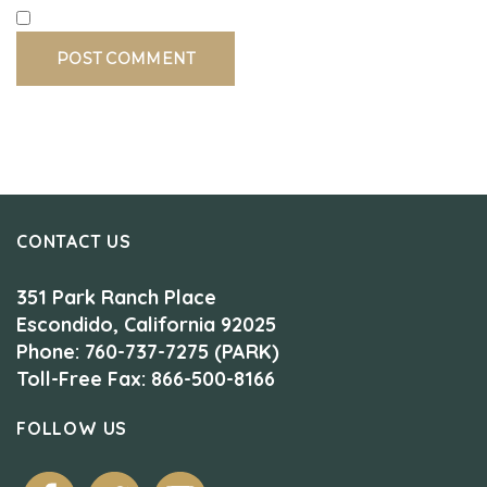
CONTACT US
351 Park Ranch Place
Escondido, California 92025
Phone: 760-737-7275 (PARK)
Toll-Free Fax: 866-500-8166
FOLLOW US