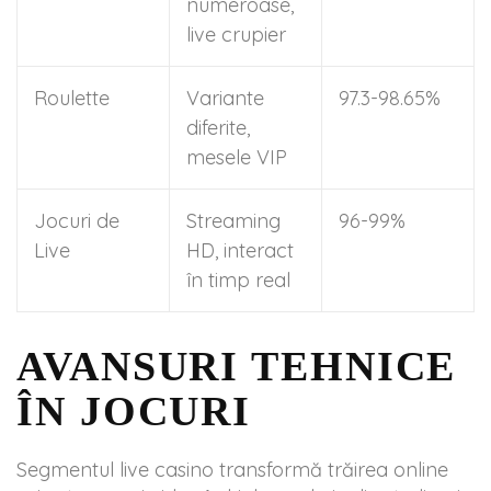
numeroase,
live crupier
Roulette
Variante
97.3-98.65%
diferite,
mesele VIP
Jocuri de
Streaming
96-99%
Live
HD, interact
în timp real
AVANSURI TEHNICE
ÎN JOCURI
Segmentul live casino transformă trăirea online