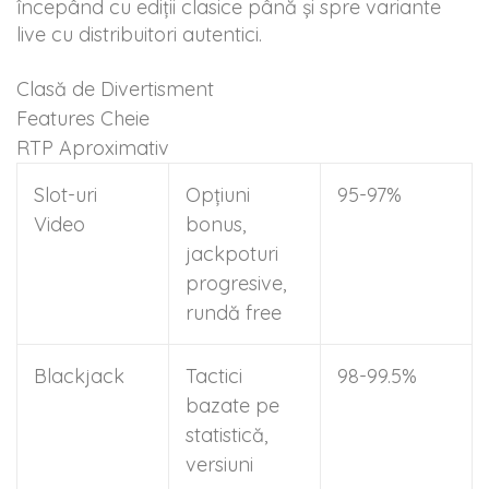
începând cu ediții clasice până și spre variante
live cu distribuitori autentici.
Clasă de Divertisment
Features Cheie
RTP Aproximativ
Slot-uri
Opțiuni
95-97%
Video
bonus,
jackpoturi
progresive,
rundă free
Blackjack
Tactici
98-99.5%
bazate pe
statistică,
versiuni