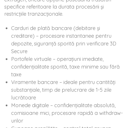
specifice referitoare la durata procesării și
restricțiile tranzacționale.
Carduri de plată bancare (debitare și
creditare) – procesare instantanee pentru
depozite, siguranță sporită prin verificare 3D
Secure
Portofele virtuale – operațiuni imediate,
confidențialitate sporită, taxe minime sau fără
taxe
Viramente bancare – ideale pentru cantități
substanțiale, timp de prelucrare de 1-5 zile
lucrătoare
Monede digitale – confidențialitate absolută,
comisioane mici, procesare rapidă a withdraw-
urilor