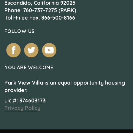
Escondido, California 92025
Phone: 760-737-7275 (PARK)
Toll-Free Fax: 866-500-8166
FOLLOW US
YOU ARE WELCOME
Park View Villa is an equal opportunity housing
provider.
Lic.#: 374603173
Privacy Policy