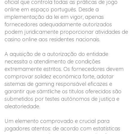
oficial que controla todas as práticas de jogo
online em espaço português. Desde a
implementação da lei em vigor, apenas
fornecedores adequadamente autorizados
podem juridicamente proporcionar atividades de
casino online aos residentes nacionais.
A aquisição de a autorização do entidade
necessita o atendimento de condições
extremamente estritos. Os fornecedores devem
comprovar solidez económica forte, adotar
sistemas de gaming responsável eficazes e
garantir que sämtliche os títulos oferecidos são
submetidos por testes autónomos de justiça e
aleatoriedade.
Um elemento comprovado e crucial para
jogadores atentos: de acordo com estatísticas