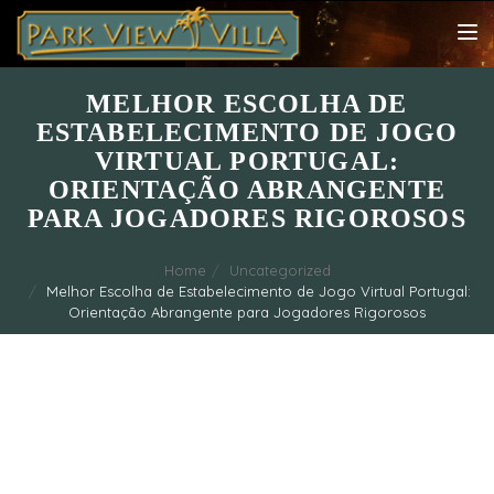
TOG
NAV
MELHOR ESCOLHA DE
ESTABELECIMENTO DE JOGO
VIRTUAL PORTUGAL:
ORIENTAÇÃO ABRANGENTE
PARA JOGADORES RIGOROSOS
Home
Uncategorized
Melhor Escolha de Estabelecimento de Jogo Virtual Portugal:
Orientação Abrangente para Jogadores Rigorosos