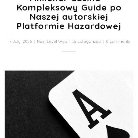
Kompleksowy Guide po
Naszej autorskiej
Platformie Hazardowej
7 July, 2026
Next Level Web
Uncategorized
0 comments