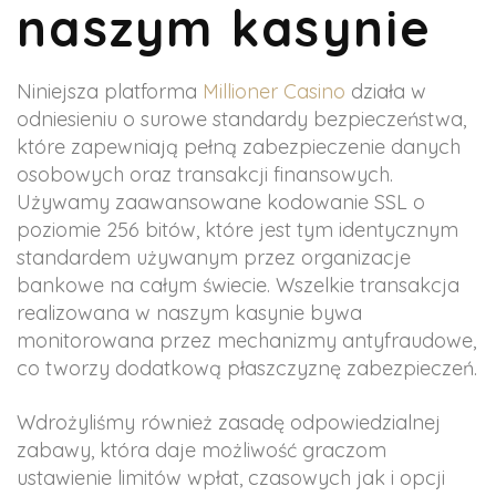
naszym kasynie
Niniejsza platforma
Millioner Casino
działa w
odniesieniu o surowe standardy bezpieczeństwa,
które zapewniają pełną zabezpieczenie danych
osobowych oraz transakcji finansowych.
Używamy zaawansowane kodowanie SSL o
poziomie 256 bitów, które jest tym identycznym
standardem używanym przez organizacje
bankowe na całym świecie. Wszelkie transakcja
realizowana w naszym kasynie bywa
monitorowana przez mechanizmy antyfraudowe,
co tworzy dodatkową płaszczyznę zabezpieczeń.
Wdrożyliśmy również zasadę odpowiedzialnej
zabawy, która daje możliwość graczom
ustawienie limitów wpłat, czasowych jak i opcji