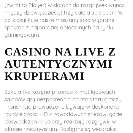
(zwrot to Player) w slotach do rozgrywek wynosi
między dziewięćdziesiąt trzy całe a 90 siedem %,
co klasyfikuje nasze maszyny jako wybrane
spośród z najbardziej opłacalnych na rynku
gamingowym.
CASINO NA LIVE Z
AUTENTYCZNYMI
KRUPIERAMI
Sekcja live kasyna przenosi klimat lądowych
salonów gry bezpośrednio na monitory graczy.
Transmisje prowadzone bywają w doskonałej
rozdzielczości HD z zawodowych studiów, gdzie
doświadczeni krupierzy realizują rozgrywki w
okresie rzeczywistym. Dostępne są wielorakie