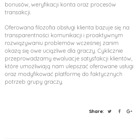
bonusów, weryfikacji konta oraz procesów
transakcji.
Oferowana filozofia obsługi klienta bazuje się na
transparentności komunikacji i proaktywnym
rozwiązywaniu problemów wcześniej zanim
okażą się owe uciążliwe dla graczy. Cyklicznie
przeprowadzamy ewaluacje satysfakcji klientów,
które umożliwiają nam ulepszać oferowane usługi
oraz modyfikować platformę do faktycznych
potrzeb grupy graczy.
Share: