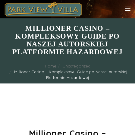
TOG
NAV
MILLIONER CASINO –
KOMPLEKSOWY GUIDE PO
NASZEJ AUTORSKIEJ
PLATFORMIE HAZARDOWEJ
Home
Uncategorized
Millioner Casino – Kompleksowy Guide po Naszej autorskiej
Platformie Hazardowej
Millioner Casino –