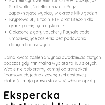
Portfele cyfrowe elektroniczne w rodzaju jak
Skrill wallet, Neteller oraz ecoPayz
zapewniające wypłaty w okresie kilku godzin
Kryptowaluty Bitcoin, ETH oraz Litecoin dla
graczy ceniących dyskrecję
Opłacone z góry vouchery Paysafe code
umożliwiające zasilenia bez podawania
danych finansowych
Dolna kwota zasilenia wynosi dwadzieścia złotych,
podczas gdy minimalna wypłata to 100 złotych.
Wcale nie pobieramy komisji od transakcji
finansowych, jednak zewnętrzni dostawcy
płatności mają prawo stosować własne opłaty.
Ekspercka