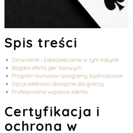
Spis treści
Zezwolenie i zabezpieczenia w tym kasynie
Bogata oferta gier losowych
Program bonusów i programy lojalnościowe
Opcje płatności dostępne dla graczy
Profesjonalna wsparcie klienta
Certyfikacja i
ochrona w