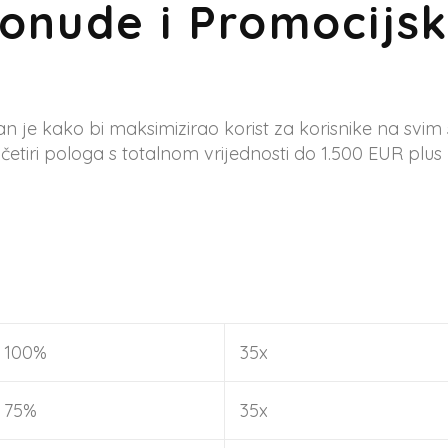
onude i Promocijs
n je kako bi maksimizirao korist za korisnike na svi
četiri pologa s totalnom vrijednosti do 1.500 EUR plus
100%
35x
75%
35x