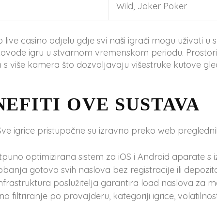
Wild, Joker Poker
ive casino odjelu gdje svi naši igrači mogu uživati 
kovode igru u stvarnom vremenskom periodu. Prostori 
 više kamera što dozvoljavaju višestruke kutove gled
EFITI OVE SUSTAVA
ve igrice pristupačne su izravno preko web pregledni
puno optimizirana sistem za iOS i Android aparate s 
banja gotovo svih naslova bez registracije ili depozit
rastruktura poslužitelja garantira load naslova za m
filtriranje po provajderu, kategoriji igrice, volatilnost