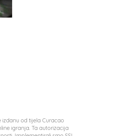
 izdanu od tijela Curacao
line igranja. Ta autorizacija
tnosti. Implementirali smo SSL