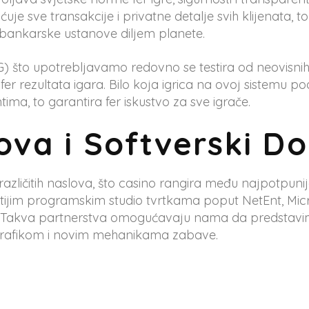
ićuje sve transakcije i privatne detalje svih klijenata,
u bankarske ustanove diljem planete.
 što upotrebljavamo redovno se testira od neovisnih n
r rezultata igara. Bilo koja igrica na ovoj sistemu podl
ma, to garantira fer iskustvo za sve igrače.
ova i Softverski Do
azličitih naslova, što casino rangira među najpotpunije
atijim programskim studio tvrtkama poput NetEnt, Mic
. Takva partnerstva omogućavaju nama da predstavim
grafikom i novim mehanikama zabave.