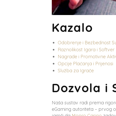
Kazalo
Odobrenje i Bezbednost S
Raznolikost Igara i Softver
Nagrade i Promotivne Akti
Opcije Plaćanja i Prijenosi
Služba za Igrače
Dozvola i 
Naša sustav radi prema rigor
eGaming autoriteta – prvog od 
jamči da
Monro Casino
zadovo