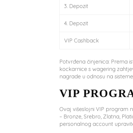
3. Depozit
4. Depozit
VIP Cashback
Potvrđena činjenica: Prema is
kockarnice s wagering zahtje
nagrade u odnosu na sisteme 
VIP PROGRA
Ovaj višeslojni VIP program 
– Bronze, Srebro, Zlatna, Plat
personalnog account upravit