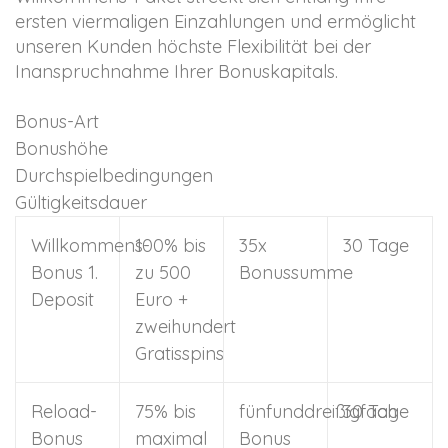
ersten viermaligen Einzahlungen und ermöglicht
unseren Kunden höchste Flexibilität bei der
Inanspruchnahme Ihrer Bonuskapitals.
Bonus-Art
Bonushöhe
Durchspielbedingungen
Gültigkeitsdauer
Willkommens-
100% bis
35x
30 Tage
Bonus 1.
zu 500
Bonussumme
Deposit
Euro +
zweihundert
Gratisspins
Reload-
75% bis
fünfunddreißigfach
30 Tage
Bonus
maximal
Bonus