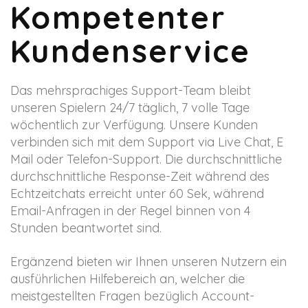
Kompetenter
Kundenservice
Das mehrsprachiges Support-Team bleibt
unseren Spielern 24/7 täglich, 7 volle Tage
wöchentlich zur Verfügung. Unsere Kunden
verbinden sich mit dem Support via Live Chat, E
Mail oder Telefon-Support. Die durchschnittliche
durchschnittliche Response-Zeit während des
Echtzeitchats erreicht unter 60 Sek, während
Email-Anfragen in der Regel binnen von 4
Stunden beantwortet sind.
Ergänzend bieten wir Ihnen unseren Nutzern ein
ausführlichen Hilfebereich an, welcher die
meistgestellten Fragen bezüglich Account-