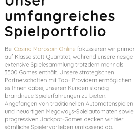
Unser
umfangreiches
Spielportfolio
Bei
Casino Morospin Online
fokussieren wir primär
auf Klasse statt Quantität, während unsere riesige
extensive Spielesammlung trotzdem mehr als
3500 Games enthält. Unsere strategischen
Partnerschaften mit Top- Providern ermöglichen
es Ihnen dabei, unseren Kunden ständig
brandneue Spielerfahrungen zu bieten.
Angefangen von traditionellen Automatenspielen
und neuartigen Megaways-Spielautomaten sowie
progressiven Jackpot-Games decken wir hier
sämtliche Spielervorlieben umfassend ab.