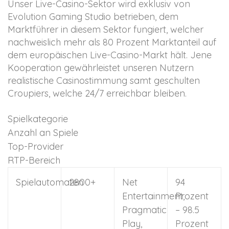
Unser Live-Casino-Sektor wird exklusiv von
Evolution Gaming Studio betrieben, dem
Marktführer in diesem Sektor fungiert, welcher
nachweislich mehr als 80 Prozent Marktanteil auf
dem europäischen Live-Casino-Markt hält. Jene
Kooperation gewährleistet unseren Nutzern
realistische Casinostimmung samt geschulten
Croupiers, welche 24/7 erreichbar bleiben.
Spielkategorie
Anzahl an Spiele
Top-Provider
RTP-Bereich
Spielautomaten
2800+
Net
94
Entertainment,
Prozent
Pragmatic
– 98.5
Play,
Prozent