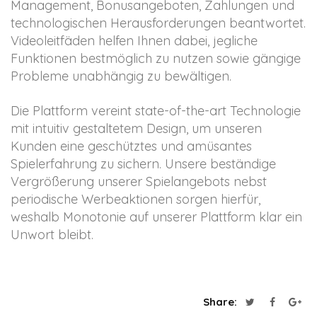
Management, Bonusangeboten, Zahlungen und
technologischen Herausforderungen beantwortet.
Videoleitfäden helfen Ihnen dabei, jegliche
Funktionen bestmöglich zu nutzen sowie gängige
Probleme unabhängig zu bewältigen.
Die Plattform vereint state-of-the-art Technologie
mit intuitiv gestaltetem Design, um unseren
Kunden eine geschütztes und amüsantes
Spielerfahrung zu sichern. Unsere beständige
Vergrößerung unserer Spielangebots nebst
periodische Werbeaktionen sorgen hierfür,
weshalb Monotonie auf unserer Plattform klar ein
Unwort bleibt.
Share: