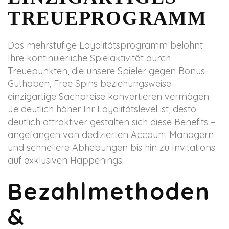
TREUEPROGRAMM
Das mehrstufige Loyalitätsprogramm belohnt
Ihre kontinuierliche Spielaktivität durch
Treuepunkten, die unsere Spieler gegen Bonus-
Guthaben, Free Spins beziehungsweise
einzigartige Sachpreise konvertieren vermögen.
Je deutlich höher Ihr Loyalitätslevel ist, desto
deutlich attraktiver gestalten sich diese Benefits –
angefangen von dedizierten Account Managern
und schnellere Abhebungen bis hin zu Invitations
auf exklusiven Happenings.
Bezahlmethoden
&