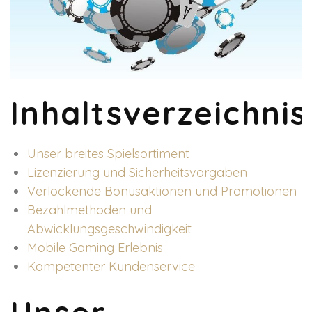
Inhaltsverzeichnis
Unser breites Spielsortiment
Lizenzierung und Sicherheitsvorgaben
Verlockende Bonusaktionen und Promotionen
Bezahlmethoden und
Abwicklungsgeschwindigkeit
Mobile Gaming Erlebnis
Kompetenter Kundenservice