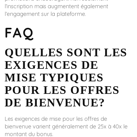
l’inscription mais augmentent également
l’engagement sur la plateforme.
FAQ
QUELLES SONT LES
EXIGENCES DE
MISE TYPIQUES
POUR LES OFFRES
DE BIENVENUE?
Les exigences de mise pour les offres de
bienvenue varient généralement de 25x à 40x le
montant du bonus.