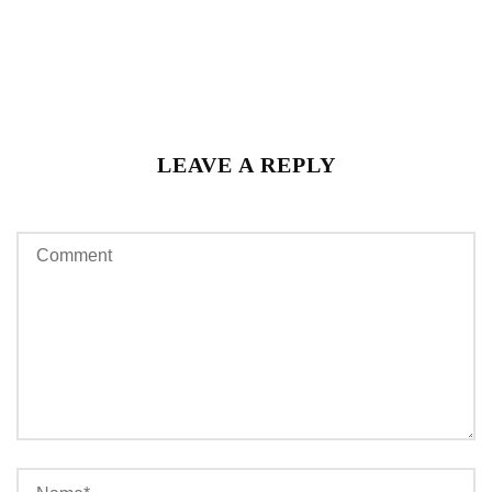
LEAVE A REPLY