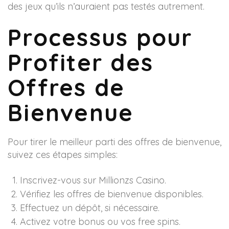
des jeux qu’ils n’auraient pas testés autrement.
Processus pour
Profiter des
Offres de
Bienvenue
Pour tirer le meilleur parti des offres de bienvenue,
suivez ces étapes simples:
Inscrivez-vous sur Millionzs Casino.
Vérifiez les offres de bienvenue disponibles.
Effectuez un dépôt, si nécessaire.
Activez votre bonus ou vos free spins.