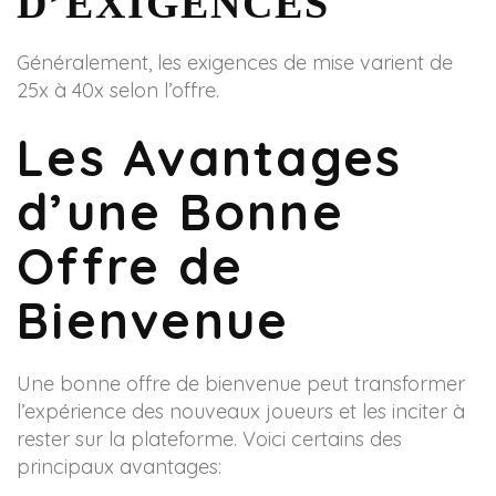
D’EXIGENCES
Généralement, les exigences de mise varient de
25x à 40x selon l’offre.
Les Avantages
d’une Bonne
Offre de
Bienvenue
Une bonne offre de bienvenue peut transformer
l’expérience des nouveaux joueurs et les inciter à
rester sur la plateforme. Voici certains des
principaux avantages: