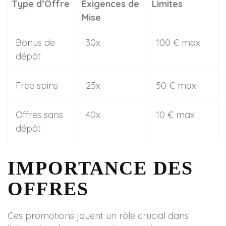
Type d’Offre
Exigences de
Limites
Mise
Bonus de
30x
100 € max
dépôt
Free spins
25x
50 € max
Offres sans
40x
10 € max
dépôt
IMPORTANCE DES
OFFRES
Ces promotions jouent un rôle crucial dans