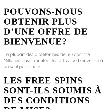
POUVONS-NOUS
OBTENIR PLUS
D’UNE OFFRE DE
BIENVENUE?
La plupart des plateformes de jeu comme
Millionzs Casino limitent les offres de bienvenue à
un seul par joueur.
LES FREE SPINS
SONT-ILS SOUMIS À
DES CONDITIONS