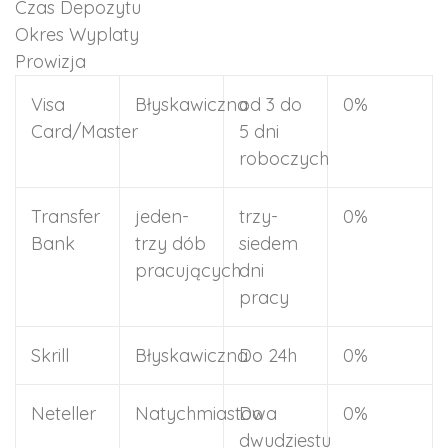
Czas Depozytu
Okres Wyplaty
Prowizja
Visa
Błyskawiczna
od 3 do
0%
Card/Master
5 dni
roboczych
Transfer
jeden-
trzy-
0%
Bank
trzy dób
siedem
pracujących
dni
pracy
Skrill
Błyskawiczna
Do 24h
0%
Neteller
Natychmiastowa
Do
0%
dwudziestu