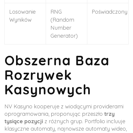
Losowanie
RNG
Poświadczony
Wyników
(Random
Number
Generator)
Obszerna Baza
Rozrywek
Kasynowych
NV Kasyno kooperuje z wiodącymi providerami
oprogramowania, proponując przeszło
trzy
tysiące pozycji
z różnych grup. Portfolio incluuje
klasyczne automaty, najnowsze automaty wideo,