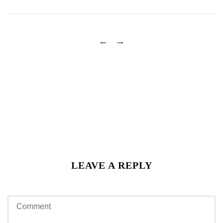
LEAVE A REPLY