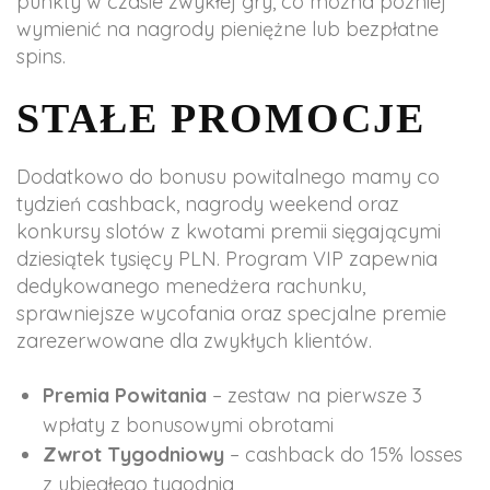
punkty w czasie zwykłej gry, co można później
wymienić na nagrody pieniężne lub bezpłatne
spins.
STAŁE PROMOCJE
Dodatkowo do bonusu powitalnego mamy co
tydzień cashback, nagrody weekend oraz
konkursy slotów z kwotami premii sięgającymi
dziesiątek tysięcy PLN. Program VIP zapewnia
dedykowanego menedżera rachunku,
sprawniejsze wycofania oraz specjalne premie
zarezerwowane dla zwykłych klientów.
Premia Powitania
– zestaw na pierwsze 3
wpłaty z bonusowymi obrotami
Zwrot Tygodniowy
– cashback do 15% losses
z ubiegłego tygodnia