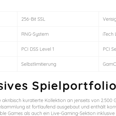
256-Bit SSL
Verisi
RNG-System
iTech
PCI DSS Level 1
PCI Se
Selbstlimitierung
GamCa
ives Spielportfoli
e akribisch kuratierte Kollektion an jenseits von 2.50
elsammlung ist fortlaufend ausgebaut und enthält kon
ble Games als auch ein Live-Gaming-Sektion inklusive 