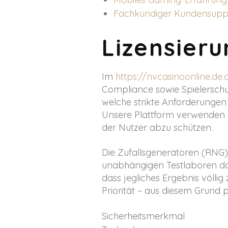
Fachkundiger Kundensupp
Lizensier
Im
https://nvcasinoonline.de
Compliance sowie Spielerschutz
welche strikte Anforderungen 
Unsere Plattform verwenden S
der Nutzer abzu schützen.
Die Zufallsgeneratoren (RNG) 
unabhängigen Testlaboren dar
dass jegliches Ergebnis völlig 
Priorität – aus diesem Grund 
Sicherheitsmerkmal