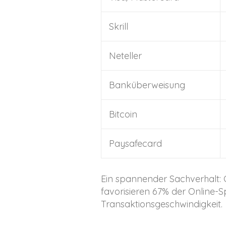
Skrill
Neteller
Banküberweisung
Bitcoin
Paysafecard
Ein spannender Sachverhalt:
favorisieren 67% der Online-S
Transaktionsgeschwindigkeit.