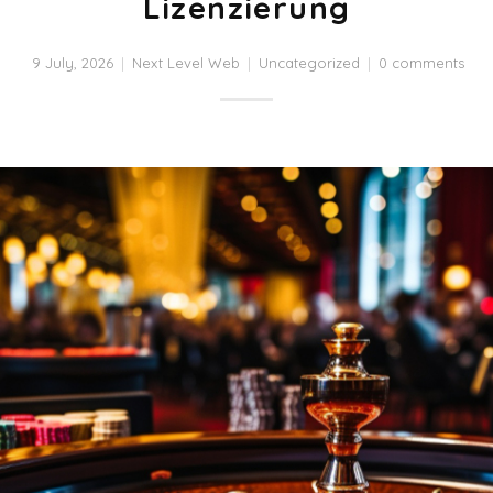
Lizenzierung
9 July, 2026
Next Level Web
Uncategorized
0 comments