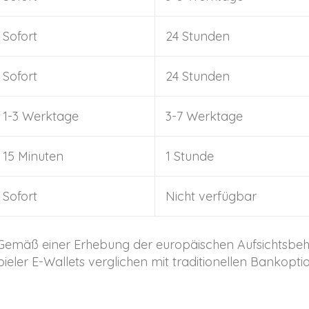
Sofort
24 Stunden
Sofort
24 Stunden
1-3 Werktage
3-7 Werktage
15 Minuten
1 Stunde
Sofort
Nicht verfügbar
 Gemäß einer Erhebung der europäischen Aufsichtsb
pieler E-Wallets verglichen mit traditionellen Bankopt