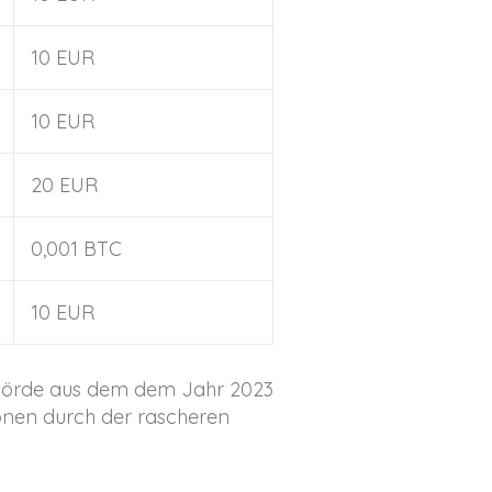
10 EUR
10 EUR
20 EUR
0,001 BTC
10 EUR
ehörde aus dem dem Jahr 2023
ionen durch der rascheren