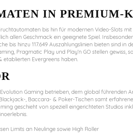
MATEN IN PREMIUM-
 Fruchtautomaten bis hin für modernen Video-Slots mi
glich allen Geschmack ein geeignete Spiel. Insbesonde
 bis hinzu 117.649 Auszahlungslinien bieten sind in d
ming, Pragmatic Play und Play’n GO stellen gewiss, sod
 etablierten Evergreens haben.
OR
 Evolution Gaming betrieben, dem global führenden Anb
 Blackjack-, Baccara- & Poker-Tischen samt erfahrene
eaming geschieht von speziell eingerichteten Studios ink
inoerlebnis.
sen Limits an Neulinge sowie High Roller