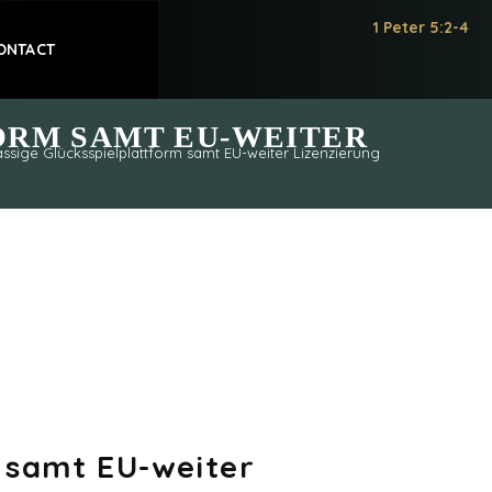
ONTACT
ORM SAMT EU-WEITER
assige Glücksspielplattform samt EU-weiter Lizenzierung
m samt EU-weiter