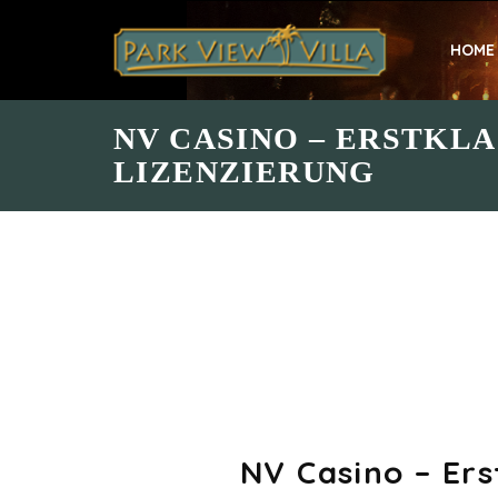
HOME
NV CASINO – ERSTKL
LIZENZIERUNG
NV Casino – Ers