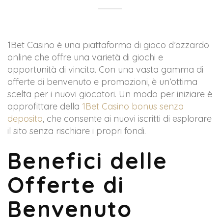
1Bet Casino è una piattaforma di gioco d’azzardo
online che offre una varietà di giochi e
opportunità di vincita. Con una vasta gamma di
offerte di benvenuto e promozioni, è un’ottima
scelta per i nuovi giocatori. Un modo per iniziare è
approfittare della
1Bet Casino bonus senza
deposito
, che consente ai nuovi iscritti di esplorare
il sito senza rischiare i propri fondi.
Benefici delle
Offerte di
Benvenuto