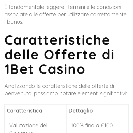
È fondamentale leggere i termini e le condizioni
associate alle offerte per utilizzare correttamente
i bonus.
Caratteristiche
delle Offerte di
1Bet Casino
Analizzando le caratteristiche delle offerte di
benvenuto, possiamo notare elementi significativi:
Caratteristica
Dettaglio
Valutazione del
100% fino a €100