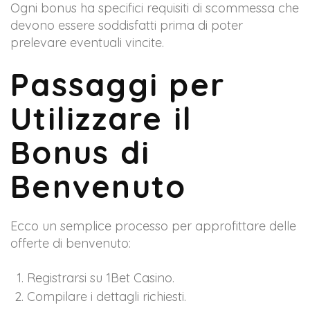
Ogni bonus ha specifici requisiti di scommessa che
devono essere soddisfatti prima di poter
prelevare eventuali vincite.
Passaggi per
Utilizzare il
Bonus di
Benvenuto
Ecco un semplice processo per approfittare delle
offerte di benvenuto:
Registrarsi su 1Bet Casino.
Compilare i dettagli richiesti.