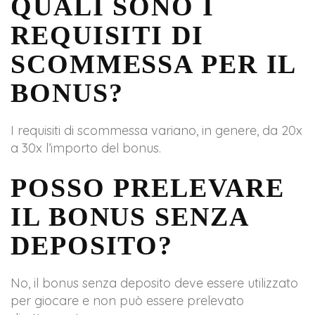
QUALI SONO I
REQUISITI DI
SCOMMESSA PER IL
BONUS?
I requisiti di scommessa variano, in genere, da 20x
a 30x l’importo del bonus.
POSSO PRELEVARE
IL BONUS SENZA
DEPOSITO?
No, il bonus senza deposito deve essere utilizzato
per giocare e non può essere prelevato