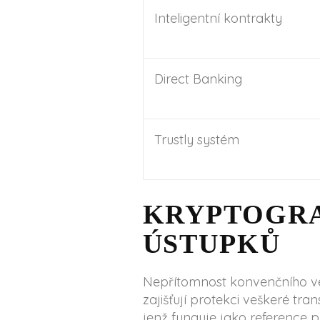
Inteligentní kontrakty
Direct Banking
Trustly systém
KRYPTOGRA
ÚSTUPKŮ
Nepřítomnost konvenčního ver
zajišťují protekci veškeré t
jenž funguje jako reference p