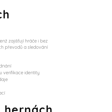
ch
ž zajišťují hráče i bez
ch převodů a sledování
ednání
erifikace identity
daje
ací
h hernách