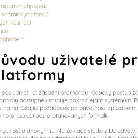
instantní připojení
konomických fondů
ých kasinech
ence
přihlášení
ůvodu uživatelé pr
platformy
 posledních let zásadní proměnou. Klasický postup zá
kontroly postupně ustupuje pokročilejším systémům. 
e na narůstající požadavek po privátnosti způsobem,
ního prostředí bez protahovaných formalit.
ychlost a anonymitu. Na základě studie z EU odvětví 