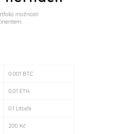
tfolio možností
tinentem.
0.001 BTC
0.01 ETH
0.1 Litoshi
200 Kč