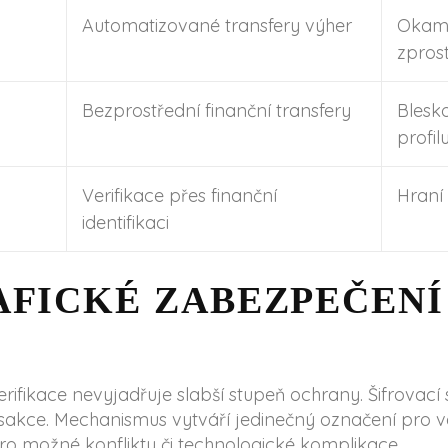
Automatizované transfery výher
Okamž
zpros
Bezprostřední finanční transfery
Blesk
profil
Verifikace přes finanční
Hraní
identifikaci
FICKÉ ZABEZPEČENÍ
ifikace nevyjadřuje slabší stupeň ochrany. Šifrovací 
ransakce. Mechanismus vytváří jedinečný označení pro 
ro možné konflikty či technologické komplikace.