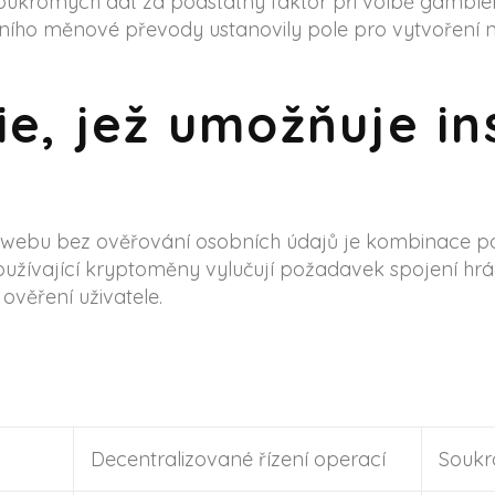
soukromých dat za podstatný faktor při volbě gamble
lního měnové převody ustanovily pole pro vytvoření 
e, jež umožňuje in
ebu bez ověřování osobních údajů je kombinace pok
používající kryptoměny vylučují požadavek spojení hr
 ověření uživatele.
Decentralizované řízení operací
Soukr