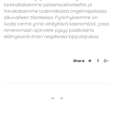
tarkkaillaksemme pelaamisaktiviteettia ja
havaitaksemme todennäköisiä ongelmapelaajia
alkuvaiheen tilanteessa. Pyrkimyksemme on
luoda varma ynnä viihdyttävä kasinomiljöö, jossa
nimenomaan ajanviete pysyy positiivisena
elämyksenä ilman negatiivisia loppulopuksia.
Share: