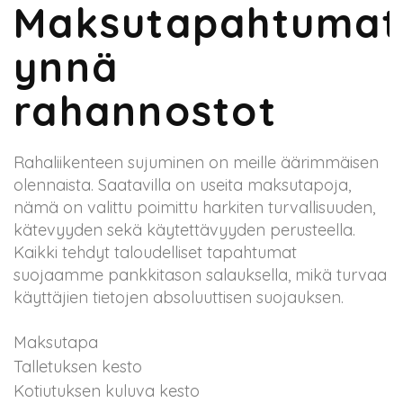
Maksutapahtumat
ynnä
rahannostot
Rahaliikenteen sujuminen on meille äärimmäisen
olennaista. Saatavilla on useita maksutapoja,
nämä on valittu poimittu harkiten turvallisuuden,
kätevyyden sekä käytettävyyden perusteella.
Kaikki tehdyt taloudelliset tapahtumat
suojaamme pankkitason salauksella, mikä turvaa
käyttäjien tietojen absoluuttisen suojauksen.
Maksutapa
Talletuksen kesto
Kotiutuksen kuluva kesto