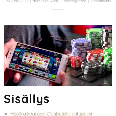
23 June, 2026
Next Level Web
Uncategorized
0 comments
Sisällys
Missä aikaansaa Optibetista erityiseksi