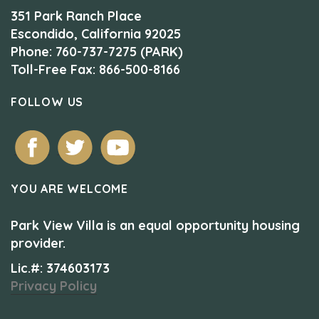
351 Park Ranch Place
Escondido, California 92025
Phone: 760-737-7275 (PARK)
Toll-Free Fax: 866-500-8166
FOLLOW US
YOU ARE WELCOME
Park View Villa is an equal opportunity housing
provider.
Lic.#: 374603173
Privacy Policy