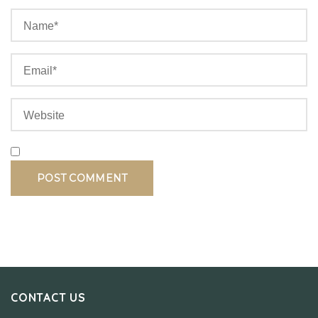
CONTACT US