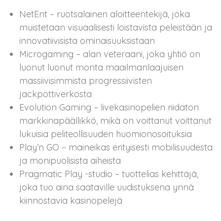
NetEnt – ruotsalainen aloitteentekijä, joka
muistetaan visuaalisesti loistavista peleistään ja
innovatiivisista ominaisuuksistaan
Microgaming – alan veteraani, joka yhtiö on
luonut luonut monta maailmanlaajuisen
massiivisimmista progressiivisten
jackpottiverkosta
Evolution Gaming – livekasinopelien riidaton
markkinapäällikkö, mikä on voittanut voittanut
lukuisia peliteollisuuden huomionosoituksia
Play’n GO – maineikas erityisesti mobilisuudesta
ja monipuolisista aiheista
Pragmatic Play -studio – tuottelias kehittäjä,
joka tuo aina saataville uudistuksena ynnä
kiinnostavia kasinopelejä