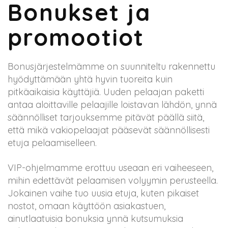
Bonukset ja
promootiot
Bonusjärjestelmämme on suunniteltu rakennettu
hyödyttämään yhtä hyvin tuoreita kuin
pitkäaikaisia käyttäjiä. Uuden pelaajan paketti
antaa aloittaville pelaajille loistavan lähdön, ynnä
säännölliset tarjouksemme pitävät päällä siitä,
että mikä vakiopelaajat pääsevät säännöllisesti
etuja pelaamiselleen.
VIP-ohjelmamme erottuu useaan eri vaiheeseen,
mihin edettävät pelaamisen volyymin perusteella.
Jokainen vaihe tuo uusia etuja, kuten pikaiset
nostot, omaan käyttöön asiakastuen,
ainutlaatuisia bonuksia ynnä kutsumuksia