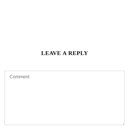
LEAVE A REPLY