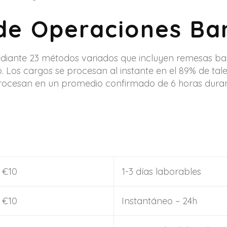
de Operaciones Ba
iante 23 métodos variados que incluyen remesas ban
o. Los cargos se procesan al instante en el 89% de tal
procesan en un promedio confirmado de 6 horas duran
€10
1-3 días laborables
€10
Instantáneo – 24h