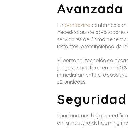
Avanzada
En
pandazino
contamos con c
necesidades de apostadores e
servidores de última generaci
instantes, prescindiendo de la p
El personal tecnológico desa
juegos específicos en un 60%
inmediatamente el dispositivo
32 unidades.
Seguridad 
Funcionamos bajo la certific
en la industria del iGaming in