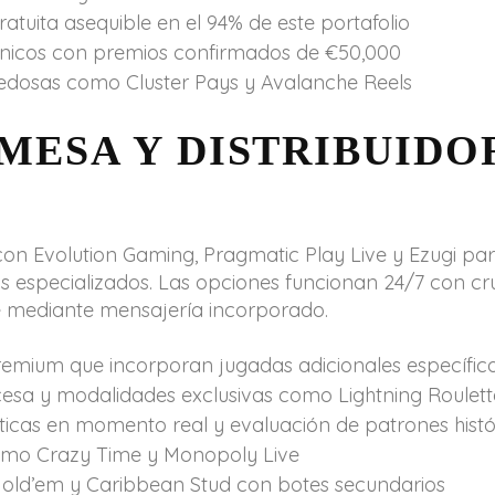
tuita asequible en el 94% de este portafolio
icos con premios confirmados de €50,000
vedosas como Cluster Pays y Avalanche Reels
MESA Y DISTRIBUIDO
 Evolution Gaming, Pragmatic Play Live y Ezugi par
s especializados. Las opciones funcionan 24/7 con cru
 mediante mensajería incorporado.
remium que incorporan jugadas adicionales específic
cesa y modalidades exclusivas como Lightning Roulett
ticas en momento real y evaluación de patrones histó
omo Crazy Time y Monopoly Live
Hold’em y Caribbean Stud con botes secundarios