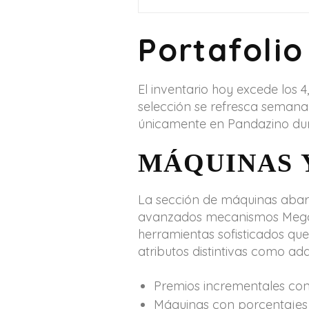
Portafoli
El inventario hoy excede los 4
selección se refresca seman
únicamente en Pandazino dura
MÁQUINAS 
La sección de máquinas abarca
avanzados mecanismos Megawa
herramientas sofisticados que f
atributos distintivas como adq
Premios incrementales co
Máquinas con porcentaje