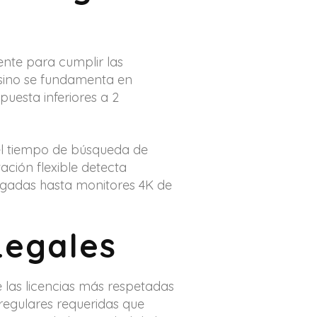
te para cumplir las
asino se fundamenta en
uesta inferiores a 2
el tiempo de búsqueda de
ción flexible detecta
pulgadas hasta monitores 4K de
Legales
 las licencias más respetadas
 regulares requeridas que