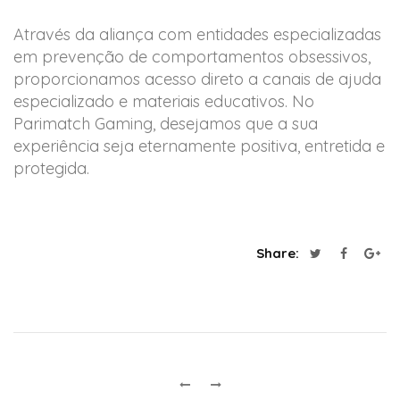
Através da aliança com entidades especializadas
em prevenção de comportamentos obsessivos,
proporcionamos acesso direto a canais de ajuda
especializado e materiais educativos. No
Parimatch Gaming, desejamos que a sua
experiência seja eternamente positiva, entretida e
protegida.
Share: