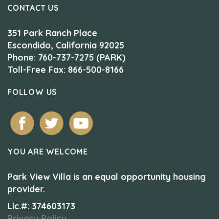
CONTACT US
351 Park Ranch Place
Escondido, California 92025
Phone: 760-737-7275 (PARK)
Toll-Free Fax: 866-500-8166
FOLLOW US
YOU ARE WELCOME
Park View Villa is an equal opportunity housing
provider.
Lic.#: 374603173
Privacy Policy