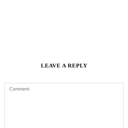
LEAVE A REPLY