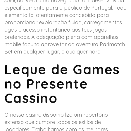
solução, verá uma navegação fácil desenvolvida
especificamente para o público de Portugal. Todo
elemento foi atentamente concebido para
proporcionar exploração fluida, carregamentos
ágeis e acesso instantâneo aos teus jogos
preferidos. A adequação plena com aparelhos
mobile faculta aproveitar da aventura Parimatch
Bet em qualquer lugar, a qualquer hora.
Leque de Games
no Presente
Cassino
O nossa casino disponibiliza um repertório
extenso que cumpre todos os estilos de
jogadores. Trabalhamos com os melhores