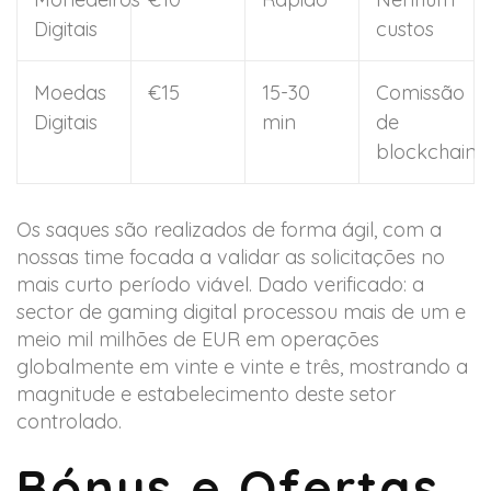
Digitais
custos
Moedas
€15
15-30
Comissão
Digitais
min
de
blockchain
Os saques são realizados de forma ágil, com a
nossas time focada a validar as solicitações no
mais curto período viável. Dado verificado: a
sector de gaming digital processou mais de um e
meio mil milhões de EUR em operações
globalmente em vinte e vinte e três, mostrando a
magnitude e estabelecimento deste setor
controlado.
Bónus e Ofertas