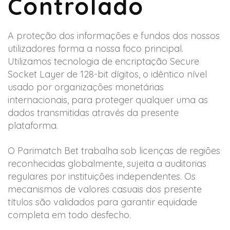
Controlado
A proteção dos informações e fundos dos nossos
utilizadores forma a nossa foco principal.
Utilizamos tecnologia de encriptação Secure
Socket Layer de 128-bit dígitos, o idêntico nível
usado por organizações monetárias
internacionais, para proteger qualquer uma as
dados transmitidas através da presente
plataforma.
O Parimatch Bet trabalha sob licenças de regiões
reconhecidas globalmente, sujeita a auditorias
regulares por instituições independentes. Os
mecanismos de valores casuais dos presente
títulos são validados para garantir equidade
completa em todo desfecho.