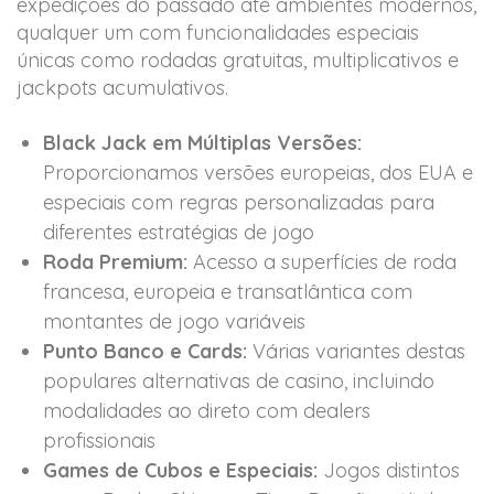
expedições do passado até ambientes modernos,
qualquer um com funcionalidades especiais
únicas como rodadas gratuitas, multiplicativos e
jackpots acumulativos.
Black Jack em Múltiplas Versões:
Proporcionamos versões europeias, dos EUA e
especiais com regras personalizadas para
diferentes estratégias de jogo
Roda Premium:
Acesso a superfícies de roda
francesa, europeia e transatlântica com
montantes de jogo variáveis
Punto Banco e Cards:
Várias variantes destas
populares alternativas de casino, incluindo
modalidades ao direto com dealers
profissionais
Games de Cubos e Especiais:
Jogos distintos