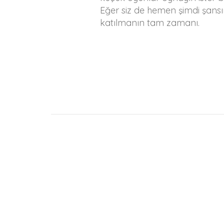
Eğer siz de hemen şimdi şansı
katılmanın tam zamanı.