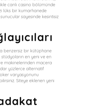
likle canlı casino bölümünde
izi lüks bir kumarhanede
 sunucular sayesinde kesintisiz
layıcıları
na benzersiz bir kütüphane
 stüdyoların en yeni ve en
eyve makinelerinden macera
ar yüzlerce alternatif
e poker varyasyonunu
irsiniz. Siteye eklenen yeni
Sadakat