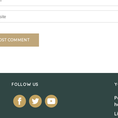
FOLLOW US
Y
P
h
L