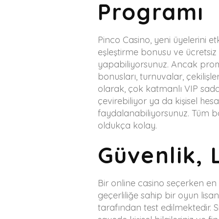
Programı
Pinco Casino, yeni üyelerini et
eşleştirme bonusu ve ücretsi
yapabiliyorsunuz. Ancak promos
bonusları, turnuvalar, çekiliş
olarak, çok katmanlı VIP sad
çevirebiliyor ya da kişisel hes
faydalanabiliyorsunuz. Tüm b
oldukça kolay.
Güvenlik,
Bir online casino seçerken en kr
geçerliliğe sahip bir oyun lis
tarafından test edilmektedir. S