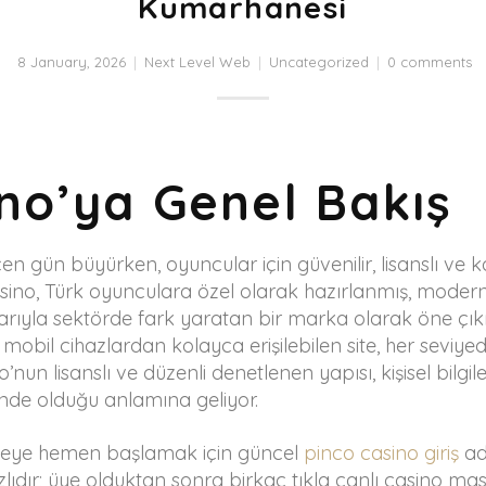
Kumarhanesi
8 January, 2026
Next Level Web
Uncategorized
0 comments
no’ya Genel Bakış
n gün büyürken, oyuncular için güvenilir, lisanslı ve ka
ino, Türk oyunculara özel olarak hazırlanmış, modern
rıyla sektörde fark yaratan bir marka olarak öne çıkı
 mobil cihazlardan kolayca erişilebilen site, her sevi
un lisanslı ve düzenli denetlenen yapısı, kişisel bilgile
nde olduğu anlamına geliyor.
nceye hemen başlamak için güncel
pinco casino giriş
adr
lıdır; üye olduktan sonra birkaç tıkla canlı casino ma