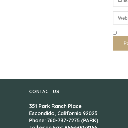
CONTACT US
351 Park Ranch Place
Escondido, California 92025
Phone: 760-737-7275 (PARK)
Toll-Free Fax: 866-500-8166