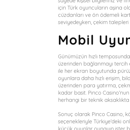
sayede kişisel bilgileriniz ve
için Türk oyuncuların aşina o
cüzdanları ve ön ödemeli kartl
seviyedeyken, çekim talepleri 
Mobil Uyum
Günümüzün hızlı temposunda oy
üzerinden bağlanmayı tercih 
ile her ekran boyutunda pürüz
oyunlara daha hızlı erişim, bild
üzerinden para yatırma, çekm
kadar basit. Pinco Casino’nun 
herhangi bir teknik aksaklıkta
Sonuç olarak Pinco Casino, kö
seçenekleriyle Türkiye’deki on
küçük oyunlar oynayın ister bü