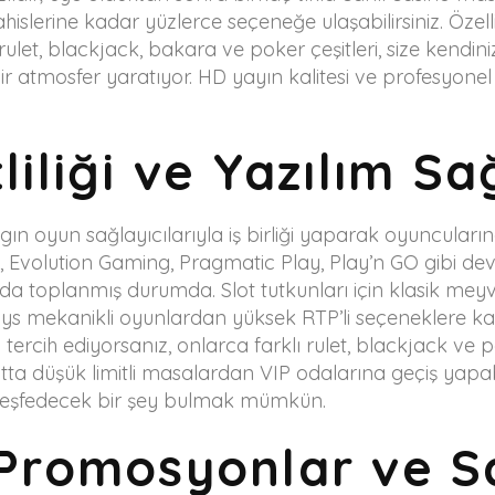
islerine kadar yüzlerce seçeneğe ulaşabilirsiniz. Özel
let, blackjack, bakara ve poker çeşitleri, size kendin
ir atmosfer yaratıyor. HD yayın kalitesi ve profesyonel
iliği ve Yazılım Sağ
gın oyun sağlayıcılarıyla iş birliği yaparak oyuncuları
 Evolution Gaming, Pragmatic Play, Play’n GO gibi dev
ında toplanmış durumda. Slot tutkunları için klasik m
ys mekanikli oyunlardan yüksek RTP’li seçeneklere kad
tercih ediyorsanız, onlarca farklı rulet, blackjack v
a düşük limitli masalardan VIP odalarına geçiş yapabil
 keşfedecek bir şey bulmak mümkün.
 Promosyonlar ve 