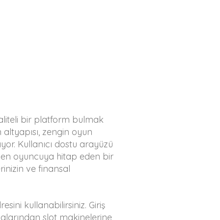
liteli bir platform bulmak
 altyapısı, zengin oyun
yor. Kullanıcı dostu arayüzü
yeden oyuncuya hitap eden bir
rinizin ve finansal
esini kullanabilirsiniz. Giriş
salarından slot makinelerine,